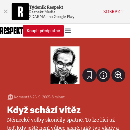
Týdeník Respekt
×
ZOBRAZIT
Respekt Media
ZDARMA - na Google Play
Koupit předplatné
Komentář
•
26. 9. 2005
•
8
minut
Když schází vítěz
Německé volby skončily špatně. To lze říci už
teď, kdy ještě není vůbec jasné, jaký typ vlády a