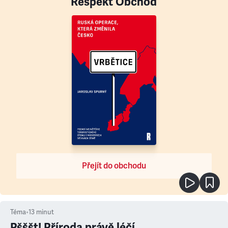
Respekt Obchod
Přejít do obchodu
Téma
•
13
minut
Pšššt! Příroda právě léčí