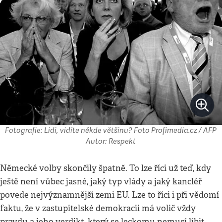
Fotografie: Lidi, vidíte někde většinu? Foto Profimedia.cz / AFP
Autor: Respekt
Německé volby skončily špatně. To lze říci už teď, kdy
ještě není vůbec jasné, jaký typ vlády a jaký kancléř
povede nejvýznamnější zemi EU. Lze to říci i při vědomí
faktu, že v zastupitelské demokracii má volič vždy
pravdu a jeho verdikt, který se leckomu nemusí líbit,