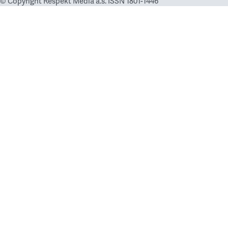
© Copyright Respekt Media a.s. ISSN 1801-1446