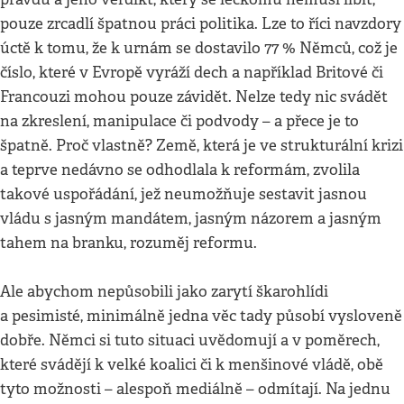
pouze zrcadlí špatnou práci politika. Lze to říci navzdory
úctě k tomu, že k urnám se dostavilo 77 % Němců, což je
číslo, které v Evropě vyráží dech a například Britové či
Francouzi mohou pouze závidět. Nelze tedy nic svádět
na zkreslení, manipulace či podvody – a přece je to
špatně. Proč vlastně? Země, která je ve strukturální krizi
a teprve nedávno se odhodlala k reformám, zvolila
takové uspořádání, jež neumožňuje sestavit jasnou
vládu s jasným mandátem, jasným názorem a jasným
tahem na branku, rozuměj reformu.
Ale abychom nepůsobili jako zarytí škarohlídi
a pesimisté, minimálně jedna věc tady působí vysloveně
dobře. Němci si tuto situaci uvědomují a v poměrech,
které svádějí k velké koalici či k menšinové vládě, obě
tyto možnosti – alespoň mediálně – odmítají. Na jednu