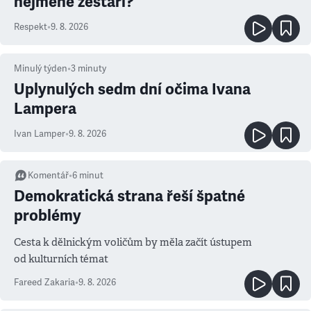
nejméně zestárl?
Respekt
•
9. 8. 2026
Minulý týden
•
3
minuty
Uplynulých sedm dní očima Ivana
Lampera
Ivan Lamper
•
9. 8. 2026
Komentář
•
6
minut
Demokratická strana řeší špatné
problémy
Cesta k dělnickým voličům by měla začít ústupem
od kulturních témat
Fareed Zakaria
•
9. 8. 2026