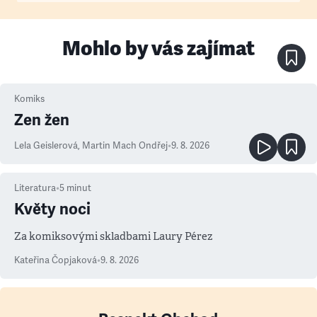
Mohlo by vás zajímat
Komiks
Zen žen
Lela Geislerová
,
Martin Mach Ondřej
•
9. 8. 2026
Literatura
•
5
minut
Květy noci
Za komiksovými skladbami Laury Pérez
Kateřina Čopjaková
•
9. 8. 2026