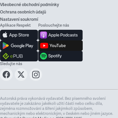
Všeobecné obchodní podmínky
Ochrana osobních údajů
Nastavení soukromí
Aplikace Respekt
Poslouchejte nás
Sledujte nás
Autorská práva vykonává vydavatel. Bez písemného svolení
vydavatele je zakázáno jakékoli užití částí nebo celku díla,
zejména rozmnožování a šíření jakýmkoli způsobem,
mechanickým nebo elektronickým, v českém nebo jiném jazyce.