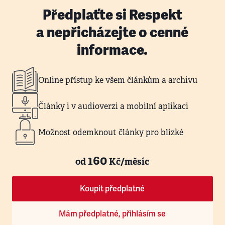
Předplaťte si Respekt
a nepřicházejte o cenné
informace.
Online přístup ke všem článkům a archivu
Články i v audioverzi a mobilní aplikaci
Možnost odemknout články pro blízké
160
od
Kč/měsíc
Koupit předplatné
Mám předplatné, přihlásím se