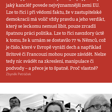
jaký kancléř povede nejvýznamnější zemi EU.
Lze to říci i při vědomí faktu, že v zastupitelské
demokracii má volič vždy pravdu a jeho verdikt,
který se leckomu nemusí líbit, pouze zrcadlí
špatnou práci politika. Lze to říci navzdory úctě
k tomu, že k urnám se dostavilo 77 % Němců, což
je číslo, které v Evropě vyráží dech a například
Britové či Francouzi mohou pouze závidět. Nelze
tedy nic svádět na zkreslení, manipulace či
podvody – a přece je to špatně. Proč vlastně?
Zbyněk Petráček