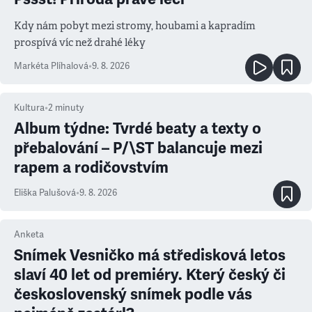
Kdy nám pobyt mezi stromy, houbami a kapradím
prospívá víc než drahé léky
Markéta Plíhalová
•
9. 8. 2026
Kultura
•
2
minuty
Album týdne: Tvrdé beaty a texty o
přebalování – P/\ST balancuje mezi
rapem a rodičovstvím
Eliška Palušová
•
9. 8. 2026
Anketa
Snímek Vesničko má středisková letos
slaví 40 let od premiéry. Který český či
československý snímek podle vás