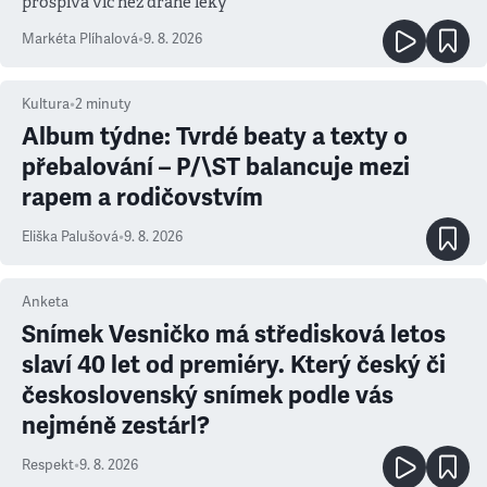
prospívá víc než drahé léky
Markéta Plíhalová
•
9. 8. 2026
Kultura
•
2
minuty
Album týdne: Tvrdé beaty a texty o
přebalování – P/\ST balancuje mezi
rapem a rodičovstvím
Eliška Palušová
•
9. 8. 2026
Anketa
Snímek Vesničko má středisková letos
slaví 40 let od premiéry. Který český či
československý snímek podle vás
nejméně zestárl?
Respekt
•
9. 8. 2026