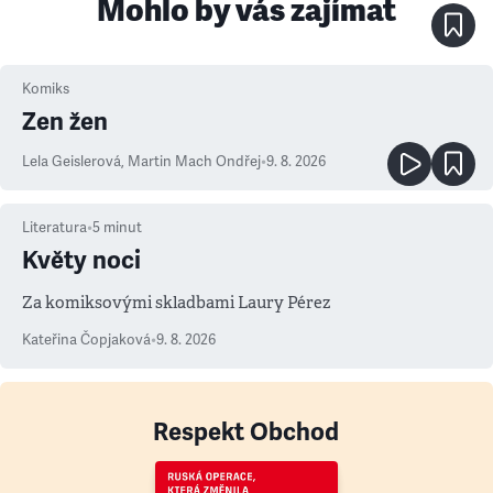
Mohlo by vás zajímat
Komiks
Zen žen
Lela Geislerová
,
Martin Mach Ondřej
•
9. 8. 2026
Literatura
•
5
minut
Květy noci
Za komiksovými skladbami Laury Pérez
Kateřina Čopjaková
•
9. 8. 2026
Respekt Obchod