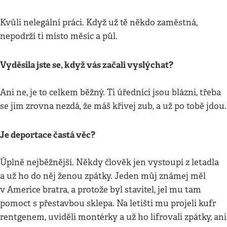
Kvůli nelegální práci. Když už tě někdo zaměstná,
nepodrží ti místo měsíc a půl.
Vyděsila jste se, když vás začali vyslýchat?
Ani ne, je to celkem běžný. Ti úředníci jsou blázni, třeba
se jim zrovna nezdá, že máš křivej zub, a už po tobě jdou.
Je deportace častá věc?
Úplně nejběžnější. Někdy člověk jen vystoupí z letadla
a už ho do něj ženou zpátky. Jeden můj známej měl
v Americe bratra, a protože byl stavitel, jel mu tam
pomoct s přestavbou sklepa. Na letišti mu projeli kufr
rentgenem, uviděli montérky a už ho lifrovali zpátky, ani