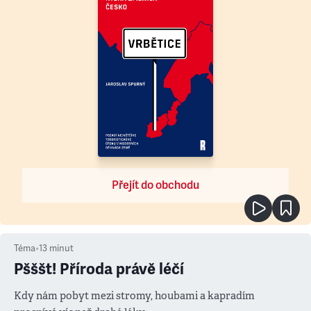
Přejít do obchodu
Téma
•
13
minut
Pšššt! Příroda právě léčí
Kdy nám pobyt mezi stromy, houbami a kapradím