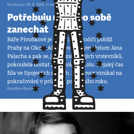
Rozhovor
•
29. 8. 2005
•
11
minut
Potřebuju něco po sobě
zanechat
Báře Pivoňkové je 20 let, žije s rodiči poblíž
Prahy na Okoři. Absolvovala Gymnázium Jana
Palacha a pak se, jako mnoho jejích vrstevníků,
pokoušela dostat na vysokou školu. Nějaký čas
žila ve Spojených státech. Rozhovor vznikal na
pokračování v průběhu posledního roku.
Karolína Ryvolová