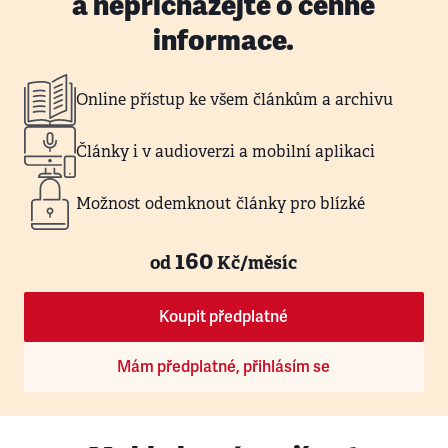
a nepřicházejte o cenné
informace.
Online přístup ke všem článkům a archivu
Články i v audioverzi a mobilní aplikaci
Možnost odemknout články pro blízké
160
od
Kč/měsíc
Koupit předplatné
Mám předplatné, přihlásím se