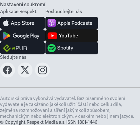
Nastavení soukromí
Aplikace Respekt
Poslouchejte nás
Sledujte nás
Autorská práva vykonává vydavatel. Bez písemného svolení
vydavatele je zakázáno jakékoli užití částí nebo celku díla,
zejména rozmnožování a šíření jakýmkoli způsobem,
mechanickým nebo elektronickým, v českém nebo jiném jazyce.
© Copyright Respekt Media a.s. ISSN 1801-1446