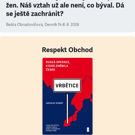
žen. Náš vztah už ale není, co býval. Dá
se ještě zachránit?
Beáta Obradovičová
,
Denník N
•
8. 8. 2026
Respekt Obchod