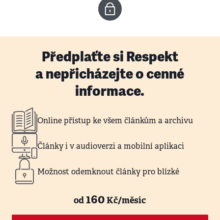
Předplaťte si Respekt
a nepřicházejte o cenné
informace.
Online přístup ke všem článkům a archivu
Články i v audioverzi a mobilní aplikaci
Možnost odemknout články pro blízké
160
od
Kč/měsíc