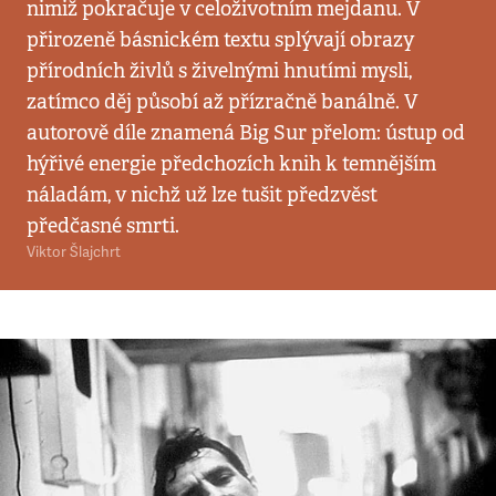
nimiž pokračuje v celoživotním mejdanu. V
přirozeně básnickém textu splývají obrazy
přírodních živlů s živelnými hnutími mysli,
zatímco děj působí až přízračně banálně. V
autorově díle znamená Big Sur přelom: ústup od
hýřivé energie předchozích knih k temnějším
náladám, v nichž už lze tušit předzvěst
předčasné smrti.
Viktor Šlajchrt