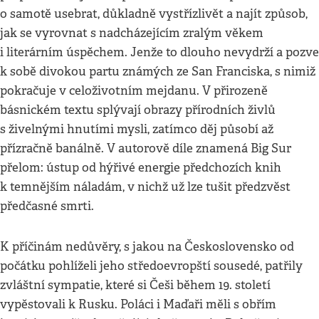
o samotě usebrat, důkladně vystřízlivět a najít způsob,
jak se vyrovnat s nadcházejícím zralým věkem
i literárním úspěchem. Jenže to dlouho nevydrží a pozve
k sobě divokou partu známých ze San Franciska, s nimiž
pokračuje v celoživotním mejdanu. V přirozeně
básnickém textu splývají obrazy přírodních živlů
s živelnými hnutími mysli, zatímco děj působí až
přízračně banálně. V autorově díle znamená Big Sur
přelom: ústup od hýřivé energie předchozích knih
k temnějším náladám, v nichž už lze tušit předzvěst
předčasné smrti.
K příčinám nedůvěry, s jakou na Československo od
počátku pohlíželi jeho středoevropští sousedé, patřily
zvláštní sympatie, které si Češi během 19. století
vypěstovali k Rusku. Poláci i Maďaři měli s obřím