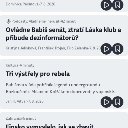
Dominika Perlínová
•
7. 8. 2026
Podcasty
:
Vládneme, nerušit
•
42 minut
Ovládne Babiš senát, ztratí Láska klub a
přibude dezinformátorů?
Kristýna Jelínková
,
František Trojan
,
Filip Zelenka
•
7. 8. 2026
Kultura
•
4
minuty
Tři výstřely pro rebela
Babišova vláda pohřbila legendu undergroundu.
Rozloučení s Milanem Knížákem doprovodily vojenské
salvy i kritika pokrokářů
Jan H. Vitvar
•
7. 8. 2026
Zahraničí
•
5
minut
Finsko vymyslelo, jak se zbavit