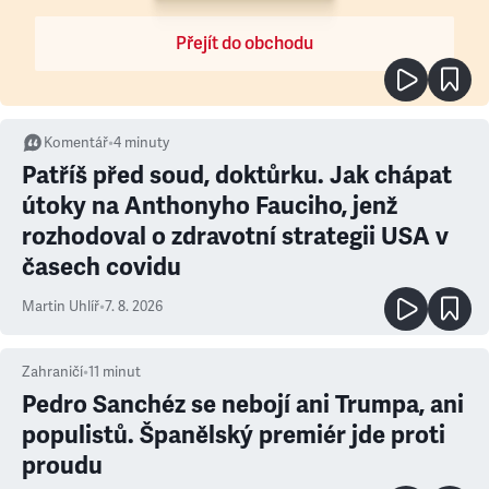
Přejít do obchodu
Komentář
•
4
minuty
Patříš před soud, doktůrku. Jak chápat
útoky na Anthonyho Fauciho, jenž
rozhodoval o zdravotní strategii USA v
časech covidu
Martin Uhlíř
•
7. 8. 2026
Zahraničí
•
11
minut
Pedro Sanchéz se nebojí ani Trumpa, ani
populistů. Španělský premiér jde proti
proudu