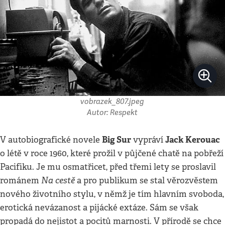
vobrazek_807.jpeg
Autor: Respekt
Big Sur
Jack Kerouac
V autobiografické novele
vypráví
o létě v roce 1960, které prožil v půjčené chatě na pobřeží
Pacifiku. Je mu osmatřicet, před třemi lety se proslavil
Na cestě
románem
a pro publikum se stal věrozvěstem
nového životního stylu, v němž je tím hlavním svoboda,
erotická nevázanost a pijácké extáze. Sám se však
propadá do nejistot a pocitů marnosti. V přírodě se chce