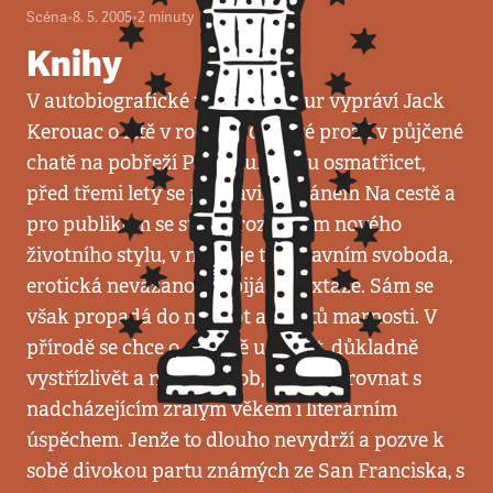
Scéna
•
8. 5. 2005
•
2
minuty
Knihy
V autobiografické novele Big Sur vypráví Jack
Kerouac o létě v roce 1960, které prožil v půjčené
chatě na pobřeží Pacifiku. Je mu osmatřicet,
před třemi lety se proslavil románem Na cestě a
pro publikum se stal věrozvěstem nového
životního stylu, v němž je tím hlavním svoboda,
erotická nevázanost a pijácké extáze. Sám se
však propadá do nejistot a pocitů marnosti. V
přírodě se chce o samotě usebrat, důkladně
vystřízlivět a najít způsob, jak se vyrovnat s
nadcházejícím zralým věkem i literárním
úspěchem. Jenže to dlouho nevydrží a pozve k
sobě divokou partu známých ze San Franciska, s