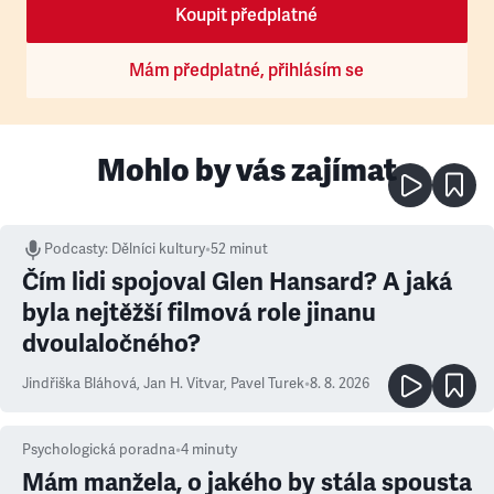
Koupit předplatné
Mám předplatné, přihlásím se
Mohlo by vás zajímat
Podcasty
:
Dělníci kultury
•
52 minut
Čím lidi spojoval Glen Hansard? A jaká
byla nejtěžší filmová role jinanu
dvoulaločného?
Jindřiška Bláhová
,
Jan H. Vitvar
,
Pavel Turek
•
8. 8. 2026
Psychologická poradna
•
4
minuty
Mám manžela, o jakého by stála spousta