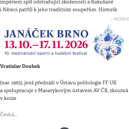
impériem spíš odstrašující zkušenosti a Rakušané
i Němci patřili k jeho tradičním soupeřům. Historik
↓ INZERCE
Vratislav Doubek
(nar. 1965), jenž přednáší v Ústavu politologie FF UK
a spolupracuje s Masarykovým ústavem AV ČR, zkoumá
v knize
Česká…