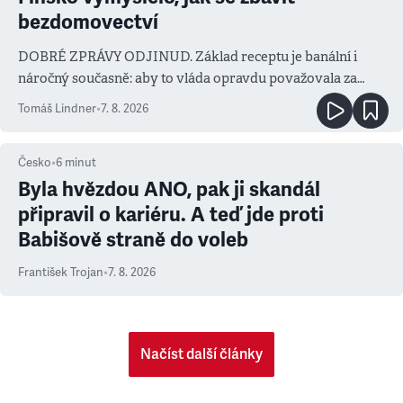
bezdomovectví
DOBRÉ ZPRÁVY ODJINUD. Základ receptu je banální i
náročný současně: aby to vláda opravdu považovala za
prioritu
Tomáš Lindner
•
7. 8. 2026
Česko
•
6
minut
Byla hvězdou ANO, pak ji skandál
připravil o kariéru. A teď jde proti
Babišově straně do voleb
František Trojan
•
7. 8. 2026
Načíst další články