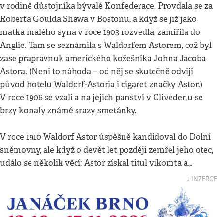
v rodině důstojníka bývalé Konfederace. Provdala se za
Roberta Goulda Shawa v Bostonu, a když se již jako
matka malého syna v roce 1903 rozvedla, zamířila do
Anglie. Tam se seznámila s Waldorfem Astorem, což byl
zase prapravnuk amerického kožešníka Johna Jacoba
Astora. (Není to náhoda – od něj se skutečně odvíjí
původ hotelu Waldorf-Astoria i cigaret značky Astor.)
V roce 1906 se vzali a na jejich panství v Clivedenu se
brzy konaly známé srazy smetánky.
V roce 1910 Waldorf Astor úspěšně kandidoval do Dolní
sněmovny, ale když o devět let později zemřel jeho otec,
událo se několik věcí: Astor získal titul vikomta a…
↓ INZERCE