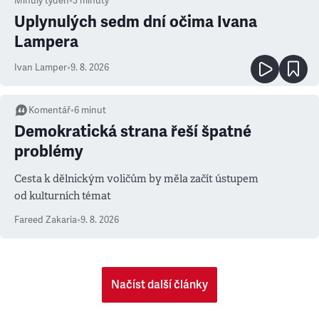
Minulý týden
•
3
minuty
Uplynulých sedm dní očima Ivana
Lampera
Ivan Lamper
•
9. 8. 2026
Komentář
•
6
minut
Demokratická strana řeší špatné
problémy
Cesta k dělnickým voličům by měla začít ústupem
od kulturních témat
Fareed Zakaria
•
9. 8. 2026
Načíst další články