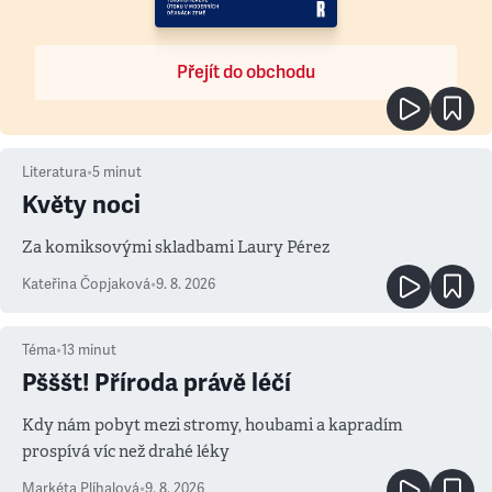
Přejít do obchodu
Literatura
•
5
minut
Květy noci
Za komiksovými skladbami Laury Pérez
Kateřina Čopjaková
•
9. 8. 2026
Téma
•
13
minut
Pšššt! Příroda právě léčí
Kdy nám pobyt mezi stromy, houbami a kapradím
prospívá víc než drahé léky
Markéta Plíhalová
•
9. 8. 2026