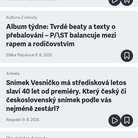
Kultura
•
2
minuty
Album týdne: Tvrdé beaty a texty o
přebalování – P/\ST balancuje mezi
rapem a rodičovstvím
Eliška Palušová
•
9. 8. 2026
Anketa
Snímek Vesničko má středisková letos
slaví 40 let od premiéry. Který český či
československý snímek podle vás
nejméně zestárl?
Respekt
•
9. 8. 2026