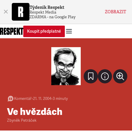
Týdeník Respekt
×
ZOBRAZIT
Respekt Media
ZDARMA - na Google Play
Koupit předplatné
Komentář
•
21. 11. 2004
•
3
minuty
Ve hvězdách
Zbyněk Petráček