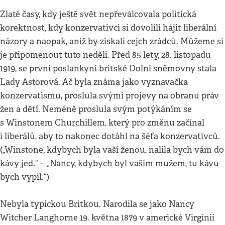
Zlaté časy, kdy ještě svět nepřeválcovala politická
korektnost, kdy konzervativci si dovolili hájit liberální
názory a naopak, aniž by získali cejch zrádců. Můžeme si
je připomenout tuto neděli. Před 85 lety, 28. listopadu
1919, se první poslankyní britské Dolní sněmovny stala
Lady Astorová. Ač byla známa jako vyznavačka
konzervatismu, proslula svými projevy na obranu práv
žen a dětí. Neméně proslula svým potýkáním se
s Winstonem Churchillem, který pro změnu začínal
i liberálů, aby to nakonec dotáhl na šéfa konzervativců.
(„Winstone, kdybych byla vaší ženou, nalila bych vám do
kávy jed.“ – „Nancy, kdybych byl vaším mužem, tu kávu
bych vypil.“)
Nebyla typickou Britkou. Narodila se jako Nancy
Witcher Langhorne 19. května 1879 v americké Virginii