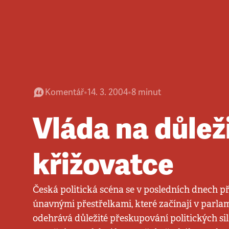
Komentář
•
14. 3. 2004
•
8
minut
Vláda na důlež
křižovatce
Česká politická scéna se v posledních dnech př
únavnými přestřelkami, které začínají v parlame
odehrává důležité přeskupování politických s