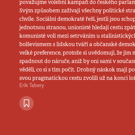
považujme volební kampaň do českého parlam
Svým způsobem zažívají všechny politické st
chvíle. Sociální demokraté řeší, jestli jsou scho
jednotnou stranou, unionisté hledají cestu zpá
komunisté volí mezi setrváním u stalinistický
bolševismem s lidskou tváří a občanské demok
velké preference, protože si uvědomují, že jim
spadnout do náruče, aniž by oni sami v současné
věděli, co si s tím počít. Drobný náskok mají pou
svou pragmatickou cestu zvolili už na konci l
Erik Tabery