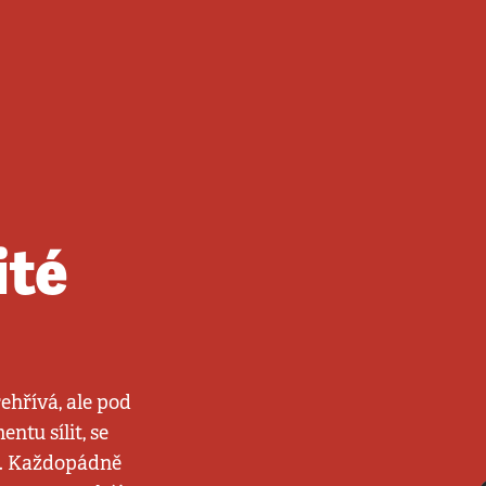
ité
ehřívá, ale pod
ntu sílit, se
il. Každopádně