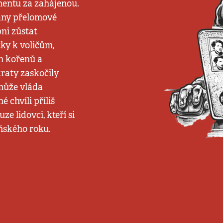
entu za zahájenou.
rany přelomové
pni zůstat
tky k voličům,
ch kořenů a
raty zaskočily
 může vláda
 chvíli příliš
ze lidovci, kteří si
oňského roku.