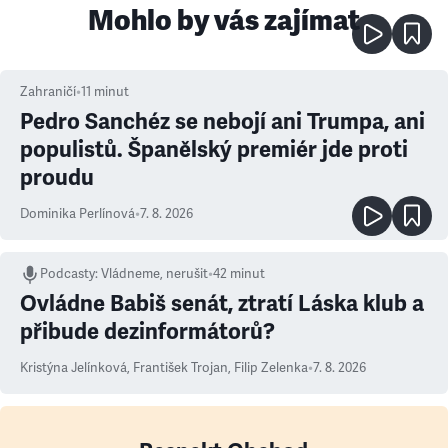
Mohlo by vás zajímat
Zahraničí
•
11
minut
Pedro Sanchéz se nebojí ani Trumpa, ani
populistů. Španělský premiér jde proti
proudu
Dominika Perlínová
•
7. 8. 2026
Podcasty
:
Vládneme, nerušit
•
42 minut
Ovládne Babiš senát, ztratí Láska klub a
přibude dezinformátorů?
Kristýna Jelínková
,
František Trojan
,
Filip Zelenka
•
7. 8. 2026