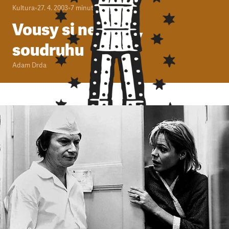
Kultura
•
27. 4. 2003
•
7
minut
Vousy si nechám,
soudruhu
Adam Drda