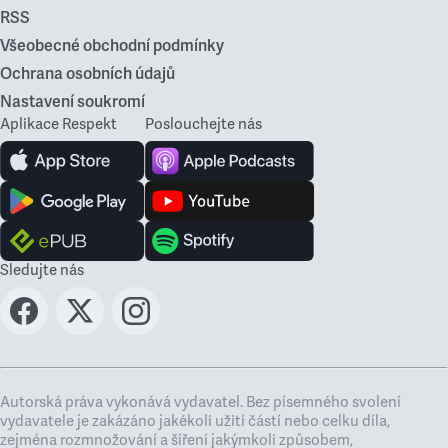
RSS
Všeobecné obchodní podmínky
Ochrana osobních údajů
Nastavení soukromí
Aplikace Respekt
Poslouchejte nás
Sledujte nás
Autorská práva vykonává vydavatel. Bez písemného svolení
vydavatele je zakázáno jakékoli užití částí nebo celku díla,
zejména rozmnožování a šíření jakýmkoli způsobem,