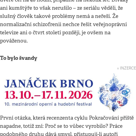
ani kumštýře to však nerušilo – ze seriálu věděli, že
slušný člověk takové problémy nemá a neřeší. Že
normalizační schizofrenii nechce řešit veřejnoprávní
televize ani o čtvrt století později, je ovšem na
pováženou.
To bylo švandy
↓ INZERCE
První otázka, která recenzenta cyklu Pokračování příště
napadne, totiž zní: Proč se to vůbec vyrobilo? Práce
podobného druhu dává smysl, přistupují-li autoři