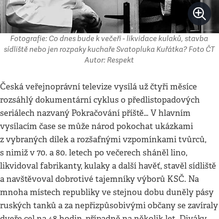
Fotografie: Co dnes bude k večeři - likvidace kulaků, stavba
sídliště nebo jen rozpaky kuchaře Svatopluka Kuřátka? Foto ČT
Autor: Respekt
Česká veřejnoprávní televize vysílá už čtyři měsíce
rozsáhlý dokumentární cyklus o předlistopadových
seriálech nazvaný Pokračování příště… V hlavním
vysílacím čase se může národ pokochat ukázkami
z vybraných dílek a rozšafnými vzpomínkami tvůrců,
s nimiž v 70. a 80. letech po večerech sháněl lino,
likvidoval fabrikanty, kulaky a další havěť, stavěl sídliště
a navštěvoval dobrotivé tajemníky výborů KSČ. Na
mnoha místech republiky ve stejnou dobu duněly pásy
ruských tanků a za nepřizpůsobivými občany se zavíraly
dveře cel na 48 hodin, případně na několik let. Diváky