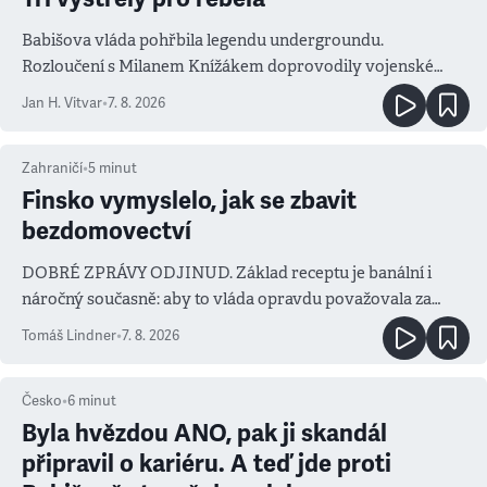
Babišova vláda pohřbila legendu undergroundu.
Rozloučení s Milanem Knížákem doprovodily vojenské
salvy i kritika pokrokářů
Jan H. Vitvar
•
7. 8. 2026
Zahraničí
•
5
minut
Finsko vymyslelo, jak se zbavit
bezdomovectví
DOBRÉ ZPRÁVY ODJINUD. Základ receptu je banální i
náročný současně: aby to vláda opravdu považovala za
prioritu
Tomáš Lindner
•
7. 8. 2026
Česko
•
6
minut
Byla hvězdou ANO, pak ji skandál
připravil o kariéru. A teď jde proti