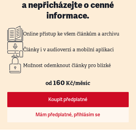
a nepřicházejte o cenné
informace.
Online přístup ke všem článkům a archivu
Články i v audioverzi a mobilní aplikaci
Možnost odemknout články pro blízké
160
od
Kč/měsíc
Koupit předplatné
Mám předplatné, přihlásím se