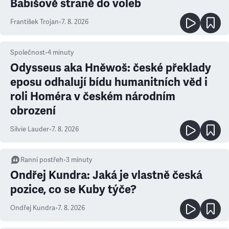
Babišově straně do voleb
František Trojan
•
7. 8. 2026
Společnost
•
4
minuty
Odysseus aka Hněwoš: české překlady
eposu odhalují bídu humanitních věd i
roli Homéra v českém národním
obrození
Silvie Lauder
•
7. 8. 2026
Ranní postřeh
•
3
minuty
Ondřej Kundra: Jaká je vlastně česká
pozice, co se Kuby týče?
Ondřej Kundra
•
7. 8. 2026