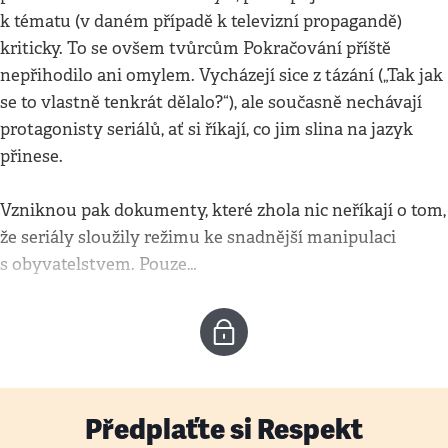
k tématu (v daném případě k televizní propagandě)
kriticky. To se ovšem tvůrcům Pokračování příště
nepřihodilo ani omylem. Vycházejí sice z tázání („Tak jak
se to vlastně tenkrát dělalo?“), ale současně nechávají
protagonisty seriálů, ať si říkají, co jim slina na jazyk
přinese.
Vzniknou pak dokumenty, které zhola nic neříkají o tom,
že seriály sloužily režimu ke snadnější manipulaci
s obyvatelstvem. Pouze…
Předplaťte si Respekt