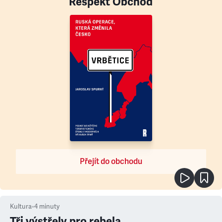
Respekt Obchod
Přejít do obchodu
Kultura
•
4
minuty
Tři výstřely pro rebela