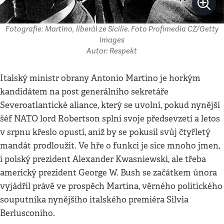
Fotografie: Martino, liberál ze Sicílie. Foto Profimedia CZ/Getty
Images
Autor: Respekt
Italský ministr obrany Antonio Martino je horkým
kandidátem na post generálního sekretáře
Severoatlantické aliance, který se uvolní, pokud nynější
šéf NATO lord Robertson splní svoje předsevzetí a letos
v srpnu křeslo opustí, aniž by se pokusil svůj čtyřletý
mandát prodloužit. Ve hře o funkci je sice mnoho jmen,
i polský prezident Alexander Kwasniewski, ale třeba
americký prezident George W. Bush se začátkem února
vyjádřil právě ve prospěch Martina, věrného politického
souputníka nynějšího italského premiéra Silvia
Berlusconiho.