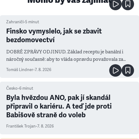
Zahraničí
•
5
minut
Finsko vymyslelo, jak se zbavit
bezdomovectví
DOBRÉ ZPRÁVY ODJINUD. Základ receptu je banální i
náročný současně: aby to vláda opravdu považovala za
prioritu
Tomáš Lindner
•
7. 8. 2026
Česko
•
6
minut
Byla hvězdou ANO, pak jí skandál
připravil o kariéru. A teď jde proti
Babišově straně do voleb
František Trojan
•
7. 8. 2026