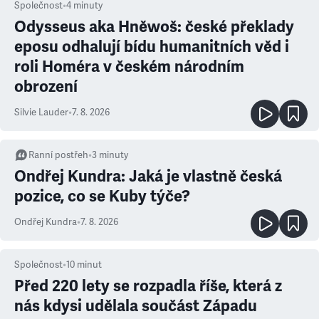
Společnost
•
4
minuty
Odysseus aka Hněwoš: české překlady
eposu odhalují bídu humanitních věd i
roli Homéra v českém národním
obrození
Silvie Lauder
•
7. 8. 2026
Ranní postřeh
•
3
minuty
Ondřej Kundra: Jaká je vlastně česká
pozice, co se Kuby týče?
Ondřej Kundra
•
7. 8. 2026
Společnost
•
10
minut
Před 220 lety se rozpadla říše, která z
nás kdysi udělala součást Západu