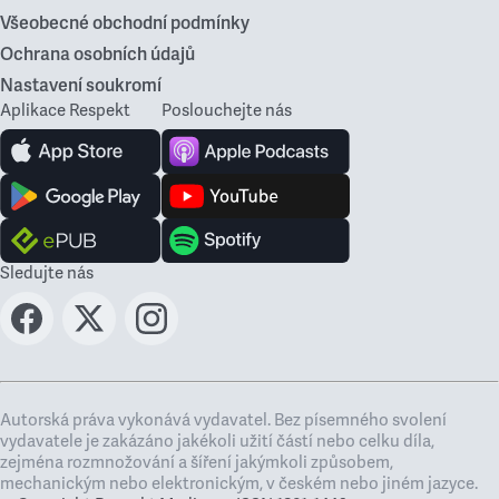
Všeobecné obchodní podmínky
Ochrana osobních údajů
Nastavení soukromí
Aplikace Respekt
Poslouchejte nás
Sledujte nás
Autorská práva vykonává vydavatel. Bez písemného svolení
vydavatele je zakázáno jakékoli užití částí nebo celku díla,
zejména rozmnožování a šíření jakýmkoli způsobem,
mechanickým nebo elektronickým, v českém nebo jiném jazyce.