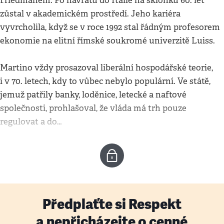
Friedmanem. Po návratu do Itálie na sklonku 60. let
zůstal v akademickém prostředí. Jeho kariéra
vyvrcholila, když se v roce 1992 stal řádným profesorem
ekonomie na elitní římské soukromé univerzitě Luiss.
Martino vždy prosazoval liberální hospodářské teorie,
i v 70. letech, kdy to vůbec nebylo populární. Ve státě,
jemuž patřily banky, loděnice, letecké a naftové
společnosti, prohlašoval, že vláda má trh pouze
regulovat a do…
Předplaťte si Respekt
a nepřicházejte o cenné