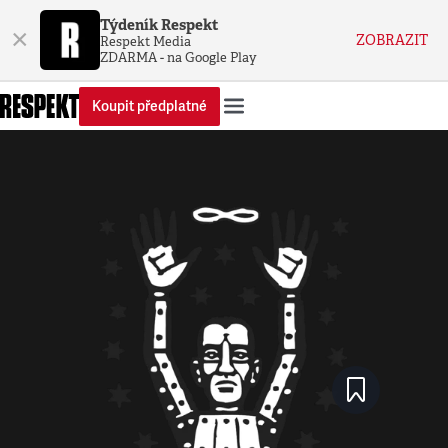
Týdeník Respekt
×
ZOBRAZIT
Respekt Media
ZDARMA - na Google Play
Koupit předplatné