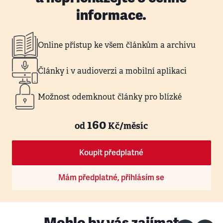
informace.
Online přístup ke všem článkům a archivu
Články i v audioverzi a mobilní aplikaci
Možnost odemknout články pro blízké
160
od
Kč/měsíc
Koupit předplatné
Mám předplatné, přihlásím se
Mohlo by vás zajímat