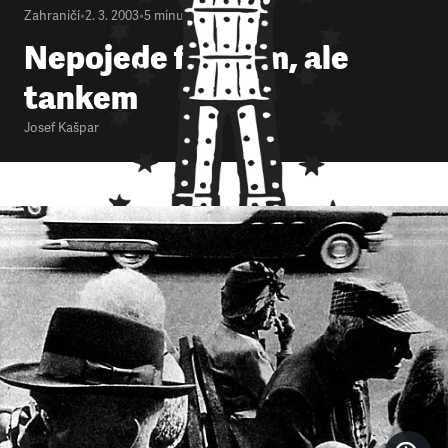
Zahraničí
•
2. 3. 2003
•
5
minut
Nepojede fiátkem, ale
tankem
Josef Kašpar