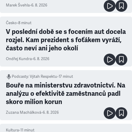
Marek Švehla
•
6. 8. 2026
Česko
•
8
minut
V poslední době se s focením aut docela
rozjel. Kam prezident s foťákem vyráží,
často neví ani jeho okolí
Ondřej Kundra
•
6. 8. 2026
Podcasty
:
Výtah Respektu
•
17 minut
Bouře na ministerstvu zdravotnictví. Na
analýzu o efektivitě zaměstnanců padl
skoro milion korun
Zuzana Machálková
•
6. 8. 2026
Kultura
•
11
minut