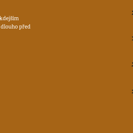
ěkdejším
 dlouho před