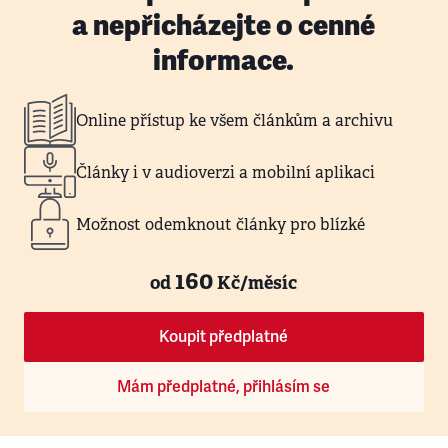
a nepřicházejte o cenné
informace.
Online přístup ke všem článkům a archivu
Články i v audioverzi a mobilní aplikaci
Možnost odemknout články pro blízké
160
od
Kč/měsíc
Koupit předplatné
Mám předplatné, přihlásím se