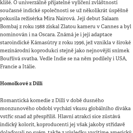
klišé. O univerzálně přijatelné vylíčení zvláštností
současné indické společnosti se už několikrát úspěšně
pokusila režisérka Mira Nairová. Její debut Salaam
Bombaj z roku 1988 získal Zlatou kameru v Cannes a byl
nominován i na Oscara. Známá je i její adaptace
staroindické Kámasútry z roku 1996, jež vznikla v široké
mezinárodní koprodukci stejně jako nejnovější snímek
Bouřlivá svatba. Vedle Indie se na něm podílely i USA,
Francie a Itálie.
Homolkové z Dillí
Romantická komedie z Dillí v době dusného
monzunového období vychází vkusu globálního diváka
vstříc snad až přespříliš. Hlavní atrakcí sice zůstává
indický kolorit, koproducenti jej však jakoby střídavě
dolaďovali po svém, takže z výsledku vycítíme americký