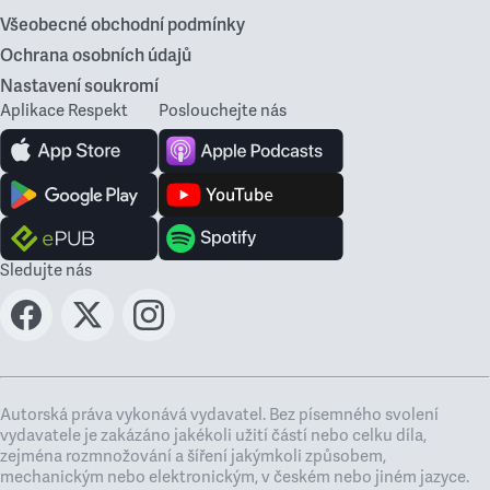
Všeobecné obchodní podmínky
Ochrana osobních údajů
Nastavení soukromí
Aplikace Respekt
Poslouchejte nás
Sledujte nás
Autorská práva vykonává vydavatel. Bez písemného svolení
vydavatele je zakázáno jakékoli užití částí nebo celku díla,
zejména rozmnožování a šíření jakýmkoli způsobem,
mechanickým nebo elektronickým, v českém nebo jiném jazyce.