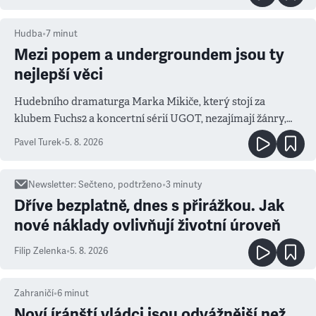
Hudba
•
7
minut
Mezi popem a undergroundem jsou ty
nejlepší věci
Hudebního dramaturga Marka Mikiče, který stojí za
klubem Fuchs2 a koncertní sérií UGOT, nezajímají žánry,
ale atmosféra
Pavel Turek
•
5. 8. 2026
Newsletter
:
Sečteno, podtrženo
•
3
minuty
Dříve bezplatně, dnes s přirážkou. Jak
nové náklady ovlivňují životní úroveň
Filip Zelenka
•
5. 8. 2026
Zahraničí
•
6
minut
Noví íránští vládci jsou odvážnější než