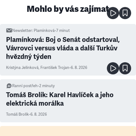
Mohlo by vás zajímat
Newsletter
:
Plamínková
•
7
minut
Plamínková: Boj o Senát odstartoval,
Vávrovci versus vláda a další Turkův
hvězdný týden
Kristýna Jelínková
,
František Trojan
•
6. 8. 2026
Ranní postřeh
•
2
minuty
Tomáš Brolík: Karel Havlíček a jeho
elektrická morálka
Tomáš Brolík
•
6. 8. 2026