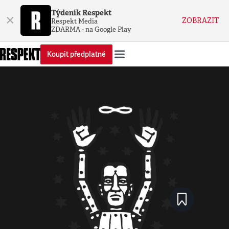
Týdeník Respekt
×
ZOBRAZIT
Respekt Media
ZDARMA - na Google Play
Koupit předplatné