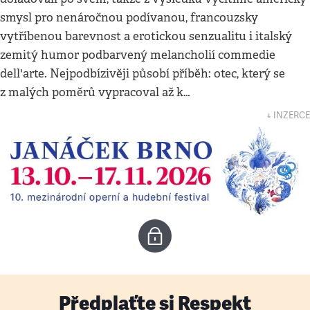
smysl pro nenáročnou podívanou, francouzsky
vytříbenou barevnost a erotickou senzualitu i italský
zemitý humor podbarvený melancholií commedie
dell'arte. Nejpodbízivěji působí příběh: otec, který se
z malých poměrů vypracoval až k…
↓ INZERCE
Předplaťte si Respekt