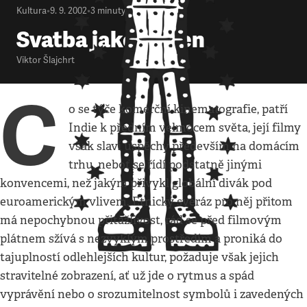
Kultura
•
9. 9. 2002
•
3
minuty
Svatba jako řemen
Viktor Šlajchrt
C
o se týče komerční kinematografie, patří
Indie k předním velmocem světa, její filmy
však slaví úspěchy především na domácím
trhu, neboť se řídí podstatně jinými
konvencemi, než jakým přivykl globální divák pod
euroamerickým vlivem. Etnický svéráz pro něj přitom
má nepochybnou přitažlivost, rád se před filmovým
plátnem sžívá s nezvyklým prostředím a proniká do
tajuplností odlehlejších kultur, požaduje však jejich
stravitelné zobrazení, ať už jde o rytmus a spád
vyprávění nebo o srozumitelnost symbolů i zavedených