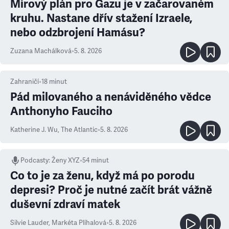
Mírový plán pro Gazu je v začarovaném
kruhu. Nastane dřív stažení Izraele,
nebo odzbrojení Hamásu?
Zuzana Machálková
•
5. 8. 2026
Zahraničí
•
18
minut
Pád milovaného a nenáviděného vědce
Anthonyho Fauciho
Katherine J. Wu
,
The Atlantic
•
5. 8. 2026
Podcasty
:
Ženy XYZ
•
54 minut
Co to je za ženu, když má po porodu
depresi? Proč je nutné začít brát vážně
duševní zdraví matek
Silvie Lauder
,
Markéta Plíhalová
•
5. 8. 2026