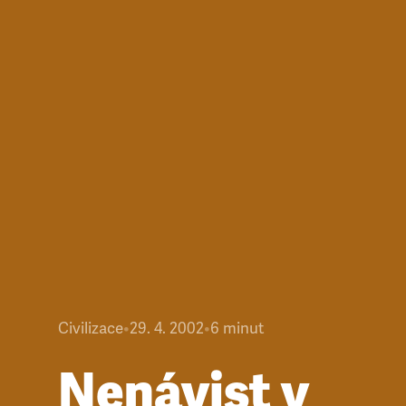
Civilizace
•
29. 4. 2002
•
6
minut
Nenávist v