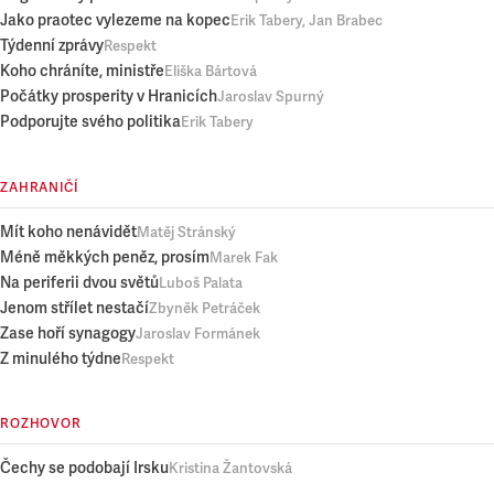
Jako praotec vylezeme na kopec
Erik Tabery, Jan Brabec
Týdenní zprávy
Respekt
Koho chráníte, ministře
Eliška Bártová
Počátky prosperity v Hranicích
Jaroslav Spurný
Podporujte svého politika
Erik Tabery
ZAHRANIČÍ
Mít koho nenávidět
Matěj Stránský
Méně měkkých peněz, prosím
Marek Fak
Na periferii dvou světů
Luboš Palata
Jenom střílet nestačí
Zbyněk Petráček
Zase hoří synagogy
Jaroslav Formánek
Z minulého týdne
Respekt
ROZHOVOR
Čechy se podobají Irsku
Kristina Žantovská