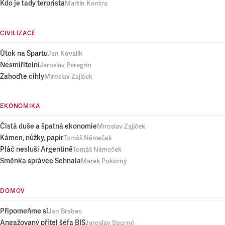
Kdo je tady terorista
Martin Kontra
CIVILIZACE
Útok na Spartu
Jan Kovalík
Nesmiřitelní
Jaroslav Peregrin
Zahoďte cihly
Miroslav Zajíček
EKONOMIKA
Čistá duše a špatná ekonomie
Miroslav Zajíček
Kámen, nůžky, papír
Tomáš Němeček
Pláč nesluší Argentině
Tomáš Němeček
Směnka správce Sehnala
Marek Pokorný
DOMOV
Připomeňme si
Jan Brabec
Angažovaný přítel šéfa BIS
Jaroslav Spurný