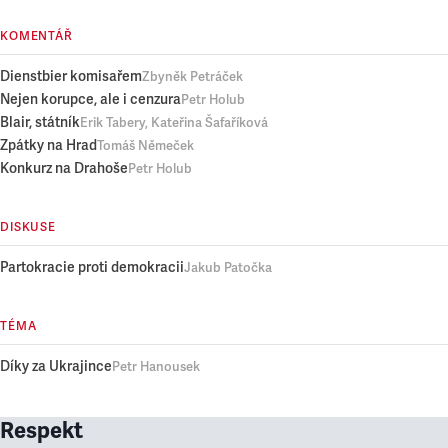
KOMENTÁŘ
Dienstbier komisařem
Zbyněk Petráček
Nejen korupce, ale i cenzura
Petr Holub
Blair, státník
Erik Tabery, Kateřina Šafaříková
Zpátky na Hrad
Tomáš Němeček
Konkurz na Drahoše
Petr Holub
DISKUSE
Partokracie proti demokracii
Jakub Patočka
TÉMA
Díky za Ukrajince
Petr Hanousek
Respekt