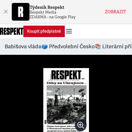
Týdeník Respekt
×
ZOBRAZIT
Respekt Media
ZDARMA - na Google Play
Koupit předplatné
Babišova vláda
🗳️ Předvolební Česko
📚 Literární př