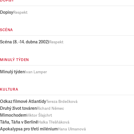
DOPISY
Dopisy
Respekt
SCÉNA
Scéna (8. -14. dubna 2002)
Respekt
MINULÝ TÝDEN
Minulý týden
Ivan Lamper
KULTURA
Odkaz filmové Atlantidy
Tereza Brdečková
Druhý život továren
Richard Němec
Mimochodem
Viktor Šlajchrt
Táňa, Táňa v Berlíně
Halka Třešňáková
Apokalypsa pro třetí milénium
Hana Ulmanová