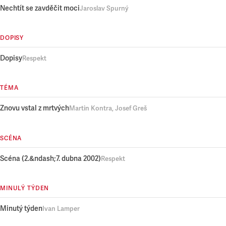
Nechtít se zavděčit moci
Jaroslav Spurný
DOPISY
Dopisy
Respekt
TÉMA
Znovu vstal z mrtvých
Martin Kontra, Josef Greš
SCÉNA
Scéna (2.&ndash;7. dubna 2002)
Respekt
MINULÝ TÝDEN
Minutý týden
Ivan Lamper