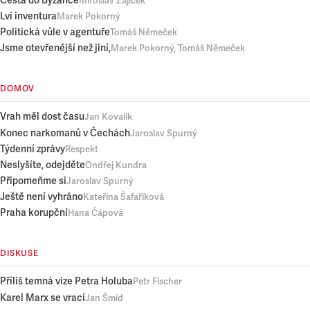
Cesta do Byzance
Miroslav Zajíček
Lví inventura
Marek Pokorný
Politická vůle v agentuře
Tomáš Němeček
Jsme otevřenější než jiní,
Marek Pokorný, Tomáš Němeček
DOMOV
Vrah měl dost času
Jan Kovalík
Konec narkomanů v Čechách
Jaroslav Spurný
Týdenní zprávy
Respekt
Neslyšíte, odejděte
Ondřej Kundra
Připomeňme si
Jaroslav Spurný
Ještě není vyhráno
Kateřina Šafaříková
Praha korupční
Hana Čápová
DISKUSE
Příliš temná vize Petra Holuba
Petr Fischer
Karel Marx se vrací
Jan Šmíd