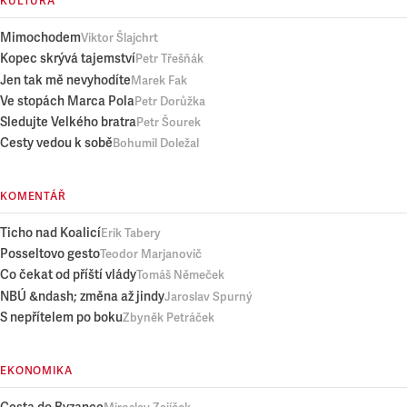
KULTURA
Mimochodem
Viktor Šlajchrt
Kopec skrývá tajemství
Petr Třešňák
Jen tak mě nevyhodíte
Marek Fak
Ve stopách Marca Pola
Petr Dorůžka
Sledujte Velkého bratra
Petr Šourek
Cesty vedou k sobě
Bohumil Doležal
KOMENTÁŘ
Ticho nad Koalicí
Erik Tabery
Posseltovo gesto
Teodor Marjanovič
Co čekat od příští vlády
Tomáš Němeček
NBÚ &ndash; změna až jindy
Jaroslav Spurný
S nepřítelem po boku
Zbyněk Petráček
EKONOMIKA