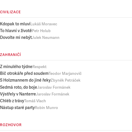
CIVILIZACE
Kdopak to mluví
Lukáš Moravec
To hlavní v životě
Petr Holub
Dovolte mi nebýt
Julek Neumann
ZAHRANIČÍ
Z minulého týdne
Respekt
Bič otrokáře před soudem
Teodor Marjanovič
S Holzmannem do jiné řeky
Zbyněk Petráček
Sedmá roto, do boje
Jaroslav Formánek
Výstřely v Nanterre
Jaroslav Formánek
Chléb z trávy
Tomáš Vlach
Nástup staré party
Robin Munro
ROZHOVOR