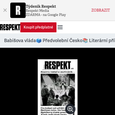
Týdeník Respekt
×
ZOBRAZIT
Respekt Media
ZDARMA - na Google Play
Koupit předplatné
Babišova vláda
🗳️ Předvolební Česko
📚 Literární př