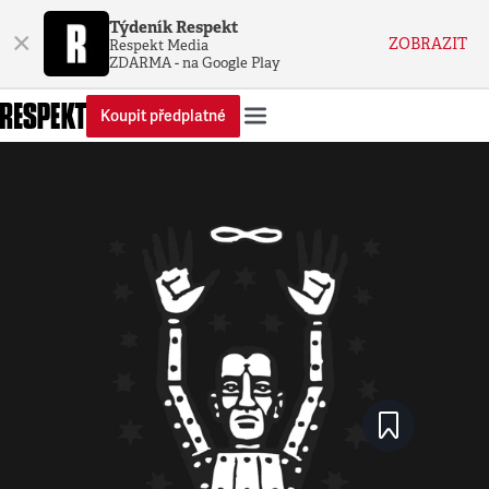
Týdeník Respekt
×
ZOBRAZIT
Respekt Media
ZDARMA - na Google Play
Koupit předplatné