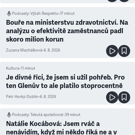
Podcasty
:
Výtah Respektu
•
17 minut
Bouře na ministerstvu zdravotnictví. Na
analýzu o efektivitě zaměstnanců padl
skoro milion korun
Zuzana Machálková
•
6. 8. 2026
Kultura
•
11
minut
Je divné říci, že jsem si užil pohřeb. Pro
ten Glenův to ale platilo stoprocentně
Petr Horký
•
Dublin
•
6. 8. 2026
Podcasty
:
Tekutá společnost
•
39 minut
Natálie Kocábová: Jsem rváč a
nenávidím, když mi někdo říká ne a v