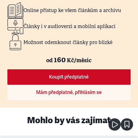
Online přístup ke všem článkům a archivu
Články i v audioverzi a mobilní aplikaci
Možnost odemknout články pro blízké
160
od
Kč/měsíc
Koupit předplatné
Mám předplatné, přihlásím se
Mohlo by vás zajímat