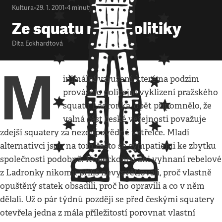
Kultura
•
29. 1. 2001
•
4
minuty
Ze squatu mezi politiky
Dita Eckhardtová
M
inimální vzrušení, které na podzim
provázelo policejní vyklizení pražského
squatu Ladronka, opět připomnělo, že
valná část české veřejnosti považuje
zdejší squatery za nezodpovědné vetřelce. Mladí
alternativci jsou na tom často se sympatiemi ke zbytku
společnosti podobně. Koneckonců ani vyhnaní rebelové
z Ladronky nikomu příliš nevysvětlovali, proč vlastně
opuštěný statek obsadili, proč ho opravili a co v něm
dělali. Už o pár týdnů později se před českými squatery
otevřela jedna z mála příležitostí porovnat vlastní