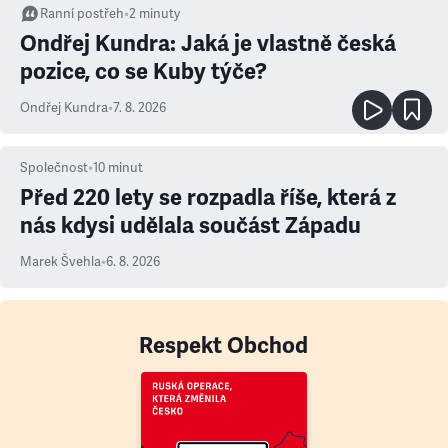
Ranní postřeh
•
2
minuty
Ondřej Kundra: Jaká je vlastně česká
pozice, co se Kuby týče?
Ondřej Kundra
•
7. 8. 2026
Společnost
•
10
minut
Před 220 lety se rozpadla říše, která z
nás kdysi udělala součást Západu
Marek Švehla
•
6. 8. 2026
Respekt Obchod