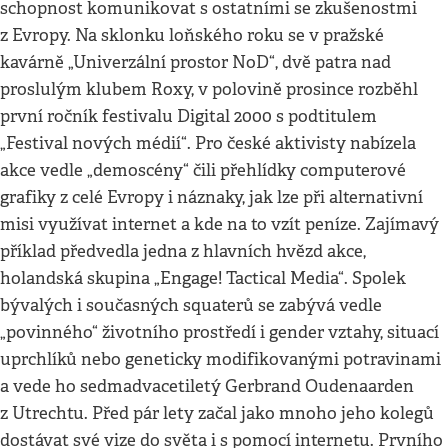
schopnost komunikovat s ostatními se zkušenostmi
z Evropy. Na sklonku loňského roku se v pražské
kavárně „Univerzální prostor NoD“, dvě patra nad
proslulým klubem Roxy, v polovině prosince rozběhl
první ročník festivalu Digital 2000 s podtitulem
„Festival nových médií“. Pro české aktivisty nabízela
akce vedle „demoscény“ čili přehlídky computerové
grafiky z celé Evropy i náznaky, jak lze při alternativní
misi využívat internet a kde na to vzít peníze. Zajímavý
příklad předvedla jedna z hlavních hvězd akce,
holandská skupina „Engage! Tactical Media“. Spolek
bývalých i současných squaterů se zabývá vedle
„povinného“ životního prostředí i gender vztahy, situací
uprchlíků nebo geneticky modifikovanými potravinami
a vede ho sedmadvacetiletý Gerbrand Oudenaarden
z Utrechtu. Před pár lety začal jako mnoho jeho kolegů
dostávat své vize do světa i s pomocí internetu. Prvního