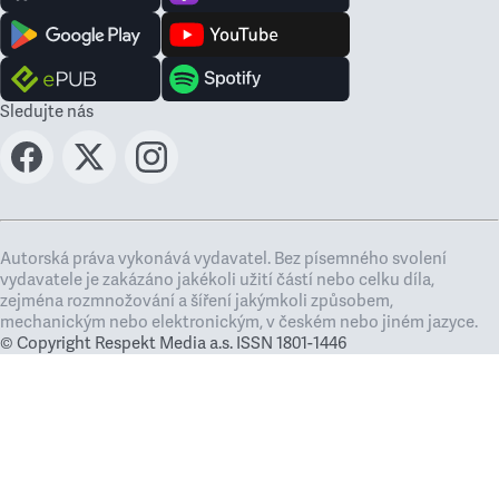
Sledujte nás
Autorská práva vykonává vydavatel. Bez písemného svolení
vydavatele je zakázáno jakékoli užití částí nebo celku díla,
zejména rozmnožování a šíření jakýmkoli způsobem,
mechanickým nebo elektronickým, v českém nebo jiném jazyce.
© Copyright Respekt Media a.s. ISSN 1801-1446