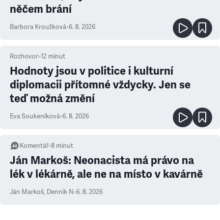
něčem brání
Barbora Kroužková
•
6. 8. 2026
Rozhovor
•
12
minut
Hodnoty jsou v politice i kulturní
diplomacii přítomné vždycky. Jen se
teď možná změní
Eva Soukeníková
•
6. 8. 2026
Komentář
•
8
minut
Ján Markoš: Neonacista má právo na
lék v lékárně, ale ne na místo v kavárně
Ján Markoš
,
Denník N
•
6. 8. 2026