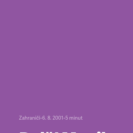
Zahraničí
•
6. 8. 2001
•
5
minut