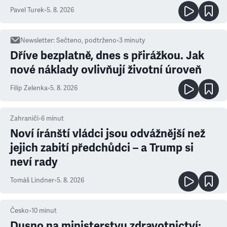
ale atmosféra
Pavel Turek
•
5. 8. 2026
Newsletter
:
Sečteno, podtrženo
•
3
minuty
Dříve bezplatně, dnes s přirážkou. Jak
nové náklady ovlivňují životní úroveň
Filip Zelenka
•
5. 8. 2026
Zahraničí
•
6
minut
Noví íránští vládci jsou odvážnější než
jejich zabití předchůdci – a Trump si
neví rady
Tomáš Lindner
•
5. 8. 2026
Česko
•
10
minut
Dusno na ministerstvu zdravotnictví: