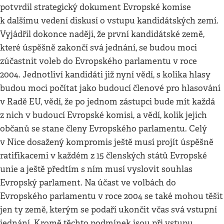
potvrdil strategický dokument Evropské komise
k dalšímu vedení diskusí o vstupu kandidátských zemí.
Vyjádřil dokonce naději, že první kandidátské země,
které úspěšně zakončí svá jednání, se budou moci
zúčastnit voleb do Evropského parlamentu v roce
2004. Jednotliví kandidáti již nyní vědí, s kolika hlasy
budou moci počítat jako budoucí členové pro hlasování
v Radě EU, vědí, že po jednom zástupci bude mít každá
z nich v budoucí Evropské komisi, a vědí, kolik jejich
občanů se stane členy Evropského parlamentu. Celý
v Nice dosažený kompromis ještě musí projít úspěšně
ratifikacemi v každém z 15 členských států Evropské
unie a ještě předtím s ním musí vyslovit souhlas
Evropský parlament. Na účast ve volbách do
Evropského parlamentu v roce 2004 se také mohou těšit
jen ty země, kterým se podaří ukončit včas svá vstupní
jednání. Kromě těchto podmínek jsou při vstupu