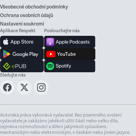
Všeobecné obchodní podmínky
Ochrana osobních údajů
Nastavení soukromí
Aplikace Respekt
Poslouchejte nás
Sledujte nás
Autorská práva vykonává vydavatel. Bez písemného svolení
vydavatele je zakázáno jakékoli užití částí nebo celku díla,
zejména rozmnožování a šíření jakýmkoli způsobem,
mechanickým nebo elektronickým, v českém nebo jiném jazyce.