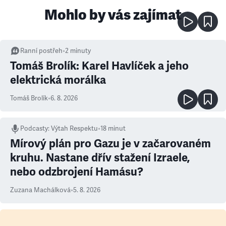
Mohlo by vás zajímat
Ranní postřeh
•
2
minuty
Tomáš Brolík: Karel Havlíček a jeho
elektrická morálka
Tomáš Brolík
•
6. 8. 2026
Podcasty
:
Výtah Respektu
•
18 minut
Mírový plán pro Gazu je v začarovaném
kruhu. Nastane dřív stažení Izraele,
nebo odzbrojení Hamásu?
Zuzana Machálková
•
5. 8. 2026