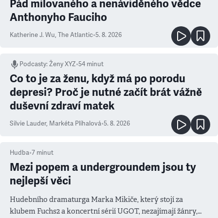
Pád milovaného a nenáviděného vědce
Anthonyho Fauciho
Katherine J. Wu
,
The Atlantic
•
5. 8. 2026
Podcasty
:
Ženy XYZ
•
54 minut
Co to je za ženu, když má po porodu
depresi? Proč je nutné začít brát vážně
duševní zdraví matek
Silvie Lauder
,
Markéta Plíhalová
•
5. 8. 2026
Hudba
•
7
minut
Mezi popem a undergroundem jsou ty
nejlepší věci
Hudebního dramaturga Marka Mikiče, který stojí za
klubem Fuchs2 a koncertní sérií UGOT, nezajímají žánry,