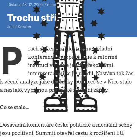
Diskuse
•
18. 12. 2000
•
7
minut
Trochu střízlivěji
Josef Kreuter
P
rach zvířený událostmi mezivládní
konference Evropské unie k reformě
institucí v Nice a jejich překotnými
interpretacemi se již usadil. Nastává tak čas
k věcné analýze,jaké důsledky z toho,co se v Nice stalo
a nestalo, vyplynou pro české národní zájmy.
Co se stalo…
Dosavadní komentáře české politické a mediální scény
jsou pozitivní. Summit otevřel cestu k rozšíření EU,