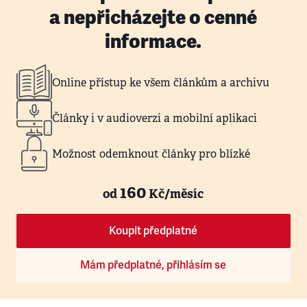
a nepřicházejte o cenné
informace.
Online přístup ke všem článkům a archivu
Články i v audioverzi a mobilní aplikaci
Možnost odemknout články pro blízké
160
od
Kč/měsíc
Koupit předplatné
Mám předplatné, přihlásím se