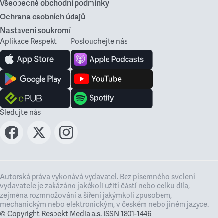
Všeobecné obchodní podmínky
Ochrana osobních údajů
Nastavení soukromí
Aplikace Respekt
Poslouchejte nás
Sledujte nás
Autorská práva vykonává vydavatel. Bez písemného svolení
vydavatele je zakázáno jakékoli užití částí nebo celku díla,
zejména rozmnožování a šíření jakýmkoli způsobem,
mechanickým nebo elektronickým, v českém nebo jiném jazyce.
© Copyright Respekt Media a.s. ISSN 1801-1446