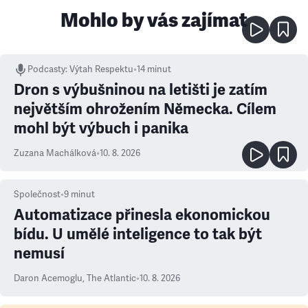
Mohlo by vás zajímat
Podcasty
:
Výtah Respektu
•
14 minut
Dron s výbušninou na letišti je zatím
největším ohrožením Německa. Cílem
mohl být výbuch i panika
Zuzana Machálková
•
10. 8. 2026
Společnost
•
9
minut
Automatizace přinesla ekonomickou
bídu. U umělé inteligence to tak být
nemusí
Daron Acemoglu
,
The Atlantic
•
10. 8. 2026