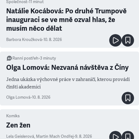
Společnost
•
11
minut
Natálie Kocábová: Po druhé Trumpově
inauguraci se ve mně ozval hlas, že
musím něco dělat
Barbora Kroužková
•
10. 8. 2026
Ranní postřeh
•
3
minuty
Olga Lomová: Nezvaná návštěva z Číny
Jedna ukázka výchovné práce v zahraničí, kterou provádí
čínští akademici
Olga Lomová
•
10. 8. 2026
Komiks
Zen žen
Lela Geislerová
,
Martin Mach Ondřej
•
9. 8. 2026