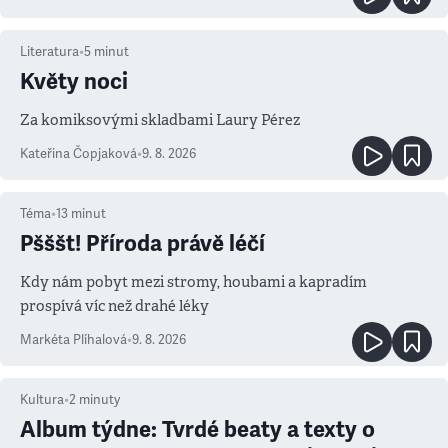
Literatura
•
5
minut
Květy noci
Za komiksovými skladbami Laury Pérez
Kateřina Čopjaková
•
9. 8. 2026
Téma
•
13
minut
Pšššt! Příroda právě léčí
Kdy nám pobyt mezi stromy, houbami a kapradím
prospívá víc než drahé léky
Markéta Plíhalová
•
9. 8. 2026
Kultura
•
2
minuty
Album týdne: Tvrdé beaty a texty o