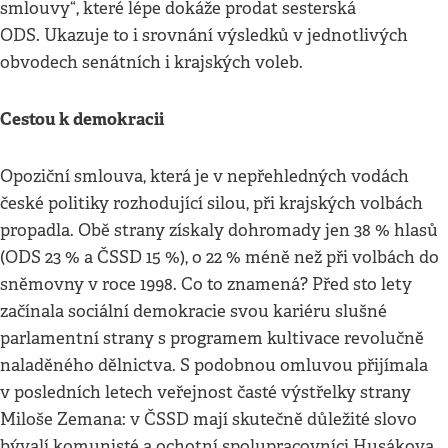
smlouvy“, které lépe dokáže prodat sesterská
ODS. Ukazuje to i srovnání výsledků v jednotlivých
obvodech senátních i krajských voleb.
Cestou k demokracii
Opoziční smlouva, která je v nepřehledných vodách
české politiky rozhodující silou, při krajských volbách
propadla. Obě strany získaly dohromady jen 38 % hlasů
(ODS 23 % a ČSSD 15 %), o 22 % méně než při volbách do
sněmovny v roce 1998. Co to znamená? Před sto lety
začínala sociální demokracie svou kariéru slušné
parlamentní strany s programem kultivace revolučně
naladěného dělnictva. S podobnou omluvou přijímala
v posledních letech veřejnost časté výstřelky strany
Miloše Zemana: v ČSSD mají skutečně důležité slovo
bývalí komunisté a ochotní spolupracovníci Husákova