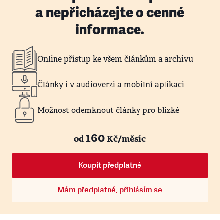
a nepřicházejte o cenné
informace.
Online přístup ke všem článkům a archivu
Články i v audioverzi a mobilní aplikaci
Možnost odemknout články pro blízké
160
od
Kč/měsíc
Koupit předplatné
Mám předplatné, přihlásím se