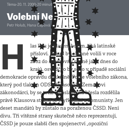
Téma
•
20. 11. 2000
•
20
minut
Volební Nemesis
Petr Holub
,
Hana Čápová
H
las lidu je hlasem božím, říká latinské
přísloví. Pokud by občané volili v roce
2002 do sněmovny stejně jako dnes do
krajů, osvědčilo by se to v případě sociální
demokracie opravdu důkladně. Podle volebního zákona,
který pod tlakem ODS odhlasovali i Zemanovi
zákonodárci, by se totiž o poslanecká křesla rozdělila
právě Klausova strana se čtyřkoalicí a komunisty. Jen
deset mandátů by zůstalo na poraženou ČSSD. Není
divu. Tři vítězné strany skutečně něco reprezentují,
ČSSD je pouze slabší člen spojenectví „opoziční