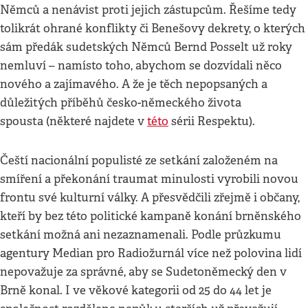
Němců a nenávist proti jejich zástupcům. Řešíme tedy
tolikrát ohrané konflikty či Benešovy dekrety, o kterých
sám předák sudetských Němců Bernd Posselt už roky
nemluví – namísto toho, abychom se dozvídali něco
nového a zajímavého. A že je těch nepopsaných a
důležitých příběhů česko-německého života
spousta (některé najdete v
této
sérii Respektu).
Čeští nacionální populisté ze setkání založeném na
smíření a překonání traumat minulosti vyrobili novou
frontu své kulturní války. A přesvědčili zřejmě i občany,
kteří by bez této politické kampaně konání brněnského
setkání možná ani nezaznamenali. Podle průzkumu
agentury Median pro Radiožurnál více než polovina lidí
nepovažuje za správné, aby se Sudetoněmecký den v
Brně konal. I ve věkové kategorii od 25 do 44 let je