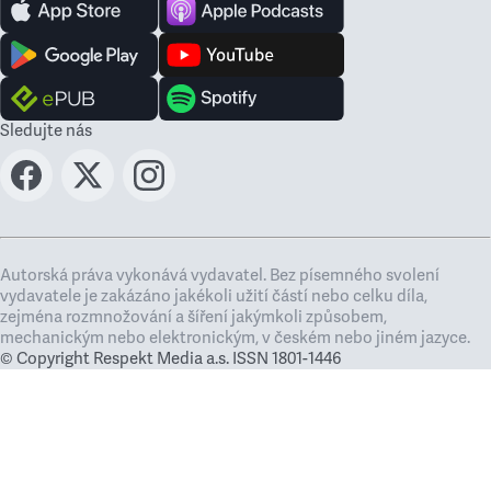
Sledujte nás
Autorská práva vykonává vydavatel. Bez písemného svolení
vydavatele je zakázáno jakékoli užití částí nebo celku díla,
zejména rozmnožování a šíření jakýmkoli způsobem,
mechanickým nebo elektronickým, v českém nebo jiném jazyce.
© Copyright Respekt Media a.s. ISSN 1801-1446