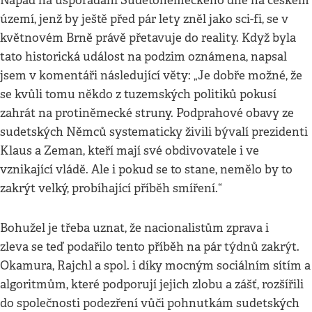
Nápad na uspořádání Sudetoněmeckého dne na českém
území, jenž by ještě před pár lety zněl jako sci-fi, se v
květnovém Brně právě přetavuje do reality. Když byla
tato historická událost na podzim oznámena, napsal
jsem v komentáři následující věty: „Je dobře možné, že
se kvůli tomu někdo z tuzemských politiků pokusí
zahrát na protiněmecké struny. Podprahové obavy ze
sudetských Němců systematicky živili bývalí prezidenti
Klaus a Zeman, kteří mají své obdivovatele i ve
vznikající vládě. Ale i pokud se to stane, nemělo by to
zakrýt velký, probíhající příběh smíření.“
Bohužel je třeba uznat, že nacionalistům zprava i
zleva se teď podařilo tento příběh na pár týdnů zakrýt.
Okamura, Rajchl a spol. i díky mocným sociálním sítím a
algoritmům, které podporují jejich zlobu a zášť, rozšířili
do společnosti podezření vůči pohnutkám sudetských