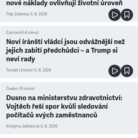
nové náklady ovlivňují životní úroveň
Filip Zelenka
•
5. 8. 2026
Zahraničí
•
6
minut
Noví íránští vládci jsou odvážnější než
jejich zabití předchůdci – a Trump si
neví rady
Tomáš Lindner
•
5. 8. 2026
Česko
•
10
minut
Dusno na ministerstvu zdravotnictví:
Vojtěch řeší spor kvůli sledování
počítačů svých zaměstnanců
Kristýna Jelínková
•
5. 8. 2026