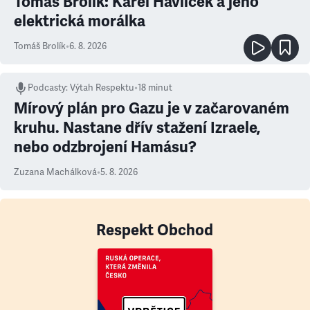
Tomáš Brolík: Karel Havlíček a jeho
elektrická morálka
Tomáš Brolík
•
6. 8. 2026
Podcasty
:
Výtah Respektu
•
18 minut
Mírový plán pro Gazu je v začarovaném
kruhu. Nastane dřív stažení Izraele,
nebo odzbrojení Hamásu?
Zuzana Machálková
•
5. 8. 2026
Respekt Obchod