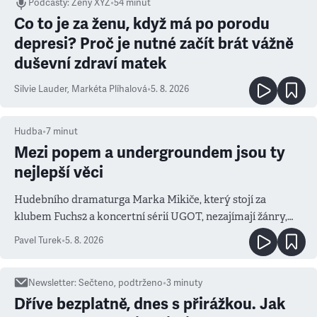
Podcasty
:
Ženy XYZ
•
54 minut
Co to je za ženu, když má po porodu
depresi? Proč je nutné začít brát vážně
duševní zdraví matek
Silvie Lauder
,
Markéta Plíhalová
•
5. 8. 2026
Hudba
•
7
minut
Mezi popem a undergroundem jsou ty
nejlepší věci
Hudebního dramaturga Marka Mikiče, který stojí za
klubem Fuchs2 a koncertní sérií UGOT, nezajímají žánry,
ale atmosféra
Pavel Turek
•
5. 8. 2026
Newsletter
:
Sečteno, podtrženo
•
3
minuty
Dříve bezplatně, dnes s přirážkou. Jak