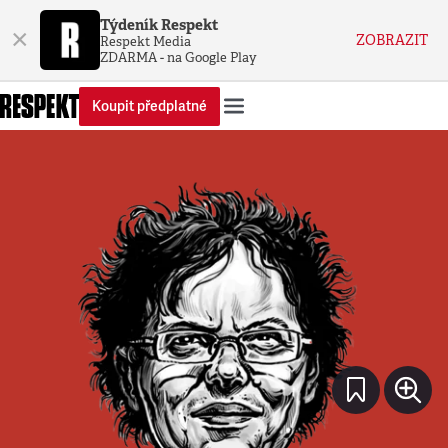
Týdeník Respekt
×
ZOBRAZIT
Respekt Media
ZDARMA - na Google Play
Koupit předplatné