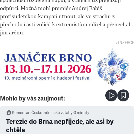
společnost rozdělena napůl; u starších už převažují
odpůrci. Možná mohl premiér Andrej Babiš
protisudetskou kampaň utnout, ale ve strachu z
přechodu části voličů k extremistům mlčel a přenechal
jim arénu.
↓ INZERCE
Mohlo by vás zaujmout:
Komentář
:
Česko-německé vztahy
•
3
minuty
Terezie do Brna nepřijede, ale asi by
chtěla