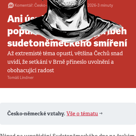
Komentář
:
Česko-německé vztahy
•
22. 5. 2026
•
3
minuty
Ani úspěšné tažení
populistů nezastaví příběh
sudetoněmeckého smíření
Až extremisté téma opustí, většina Čechů snad
uvidí, že setkání v Brně přineslo uvolnění a
obohacující radost
Tomáš Lindner
Česko-německé vztahy.
Vše o tématu
➡️