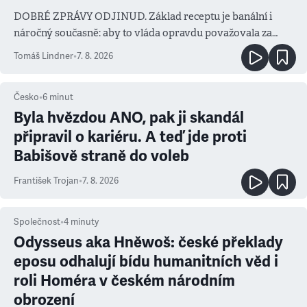
DOBRÉ ZPRÁVY ODJINUD. Základ receptu je banální i
náročný současně: aby to vláda opravdu považovala za
prioritu
Tomáš Lindner
•
7. 8. 2026
Česko
•
6
minut
Byla hvězdou ANO, pak ji skandál
připravil o kariéru. A teď jde proti
Babišově straně do voleb
František Trojan
•
7. 8. 2026
Společnost
•
4
minuty
Odysseus aka Hněwoš: české překlady
eposu odhalují bídu humanitních věd i
roli Homéra v českém národním
obrození