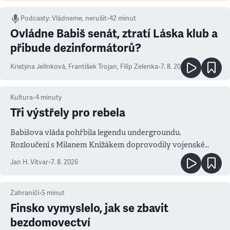
Podcasty
:
Vládneme, nerušit
•
42 minut
Ovládne Babiš senát, ztratí Láska klub a
přibude dezinformátorů?
Kristýna Jelínková
,
František Trojan
,
Filip Zelenka
•
7. 8. 2026
Kultura
•
4
minuty
Tři výstřely pro rebela
Babišova vláda pohřbila legendu undergroundu.
Rozloučení s Milanem Knížákem doprovodily vojenské
salvy i kritika pokrokářů
Jan H. Vitvar
•
7. 8. 2026
Zahraničí
•
5
minut
Finsko vymyslelo, jak se zbavit
bezdomovectví