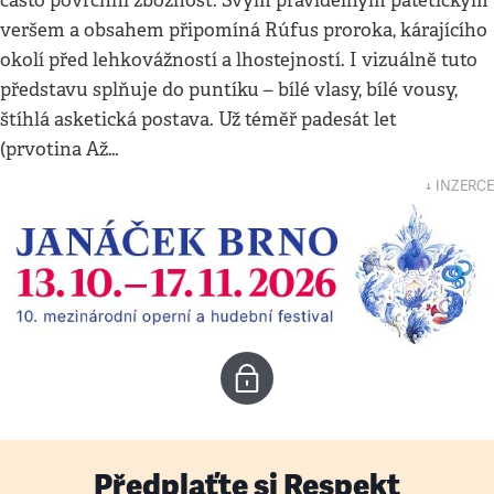
často povrchní zbožnost. Svým pravidelným patetickým
veršem a obsahem připomíná Rúfus proroka, kárajícího
okolí před lehkovážností a lhostejností. I vizuálně tuto
představu splňuje do puntíku – bílé vlasy, bílé vousy,
štíhlá asketická postava. Už téměř padesát let
(prvotina Až…
↓ INZERCE
Předplaťte si Respekt