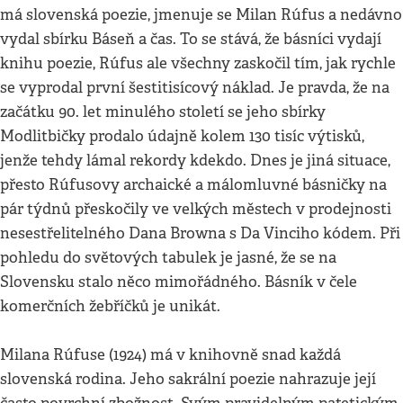
má slovenská poezie, jmenuje se Milan Rúfus a nedávno
vydal sbírku Báseň a čas. To se stává, že básníci vydají
knihu poezie, Rúfus ale všechny zaskočil tím, jak rychle
se vyprodal první šestitisícový náklad. Je pravda, že na
začátku 90. let minulého století se jeho sbírky
Modlitbičky prodalo údajně kolem 130 tisíc výtisků,
jenže tehdy lámal rekordy kdekdo. Dnes je jiná situace,
přesto Rúfusovy archaické a málomluvné básničky na
pár týdnů přeskočily ve velkých městech v prodejnosti
nesestřelitelného Dana Browna s Da Vinciho kódem. Při
pohledu do světových tabulek je jasné, že se na
Slovensku stalo něco mimořádného. Básník v čele
komerčních žebříčků je unikát.
Milana Rúfuse (1924) má v knihovně snad každá
slovenská rodina. Jeho sakrální poezie nahrazuje její