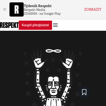
Týdeník Respekt
×
ZOBRAZIT
Respekt Media
ZDARMA - na Google Play
Koupit předplatné