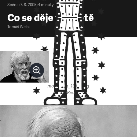
Scéna
•
7. 8. 2005
•
4
minuty
Co se děje ve světě
Tomáš Weiss
mobrazek_1347.jpeg
Autor: Respekt