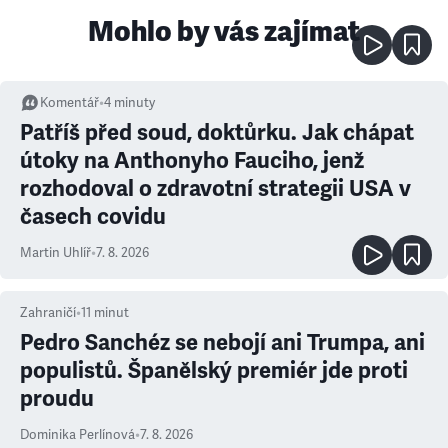
Mohlo by vás zajímat
Komentář
•
4
minuty
Patříš před soud, doktůrku. Jak chápat
útoky na Anthonyho Fauciho, jenž
rozhodoval o zdravotní strategii USA v
časech covidu
Martin Uhlíř
•
7. 8. 2026
Zahraničí
•
11
minut
Pedro Sanchéz se nebojí ani Trumpa, ani
populistů. Španělský premiér jde proti
proudu
Dominika Perlínová
•
7. 8. 2026