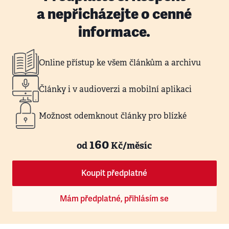
a nepřicházejte o cenné
informace.
Online přístup ke všem článkům a archivu
Články i v audioverzi a mobilní aplikaci
Možnost odemknout články pro blízké
160
od
Kč/měsíc
Koupit předplatné
Mám předplatné, přihlásím se