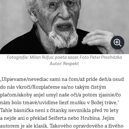
Fotografie: Milan Rúfus: poeta sacer. Foto Peter Procházka
Autor: Respekt
„Ulpievame/nevediac sami na čom/až príde deň/a osud
do nás vkročí/Rozplačeme sa/no takým čistým
plačom/akoby anjel umyl naše oči/a potom zjasnie/čo
nám bolo tmavé/uvidíme liezť mušku v Božej tráve.“
Tahle básnička není z čítanky, nevznikla před 70 lety
a nejde ani o překlad Seiferta nebo Hrubína. Jejím
autorem je ale klasik. Takového opravdového a živého