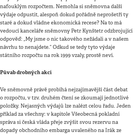
nafouklým rozpočtem. Nemohla si sněmovna další
výdaje odpustit, alespoň dokud pořádně neprošetří ty
staré a dokud vládne ekonomická recese? Na to má
vedoucí kanceláře sněmovny Petr Kynštetr odzbrojující
odpověď: „My jsme o nic takového nežádali a v našem
návrhu to nenajdete.“ Odkud se tedy tyto výdaje
státního rozpočtu na rok 1999 vzaly, prostě neví.
Půvab drobných akcí
Ve sněmovně právě probíhá nejzajímavější část debat
o rozpočtu, v tzv. druhém čtení se zkoumají jednotlivé
položky. Nejasných výdajů lze nalézt celou řadu. Jeden
příklad za všechny: v kapitole Všeobecná pokladní
správa si česká vláda přeje zvýšit svou rezervu na
dopady obchodního embarga uvaleného na Irák ze