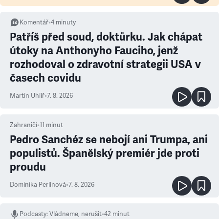
Komentář
•
4
minuty
Patříš před soud, doktůrku. Jak chápat
útoky na Anthonyho Fauciho, jenž
rozhodoval o zdravotní strategii USA v
časech covidu
Martin Uhlíř
•
7. 8. 2026
Zahraničí
•
11
minut
Pedro Sanchéz se nebojí ani Trumpa, ani
populistů. Španělský premiér jde proti
proudu
Dominika Perlínová
•
7. 8. 2026
Podcasty
:
Vládneme, nerušit
•
42 minut