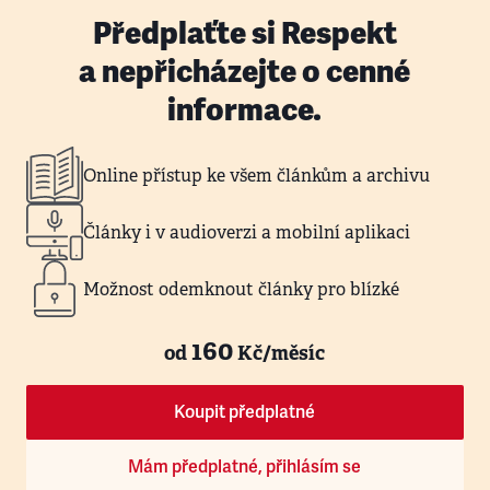
Předplaťte si Respekt
a nepřicházejte o cenné
informace.
Online přístup ke všem článkům a archivu
Články i v audioverzi a mobilní aplikaci
Možnost odemknout články pro blízké
160
od
Kč/měsíc
Koupit předplatné
Mám předplatné, přihlásím se