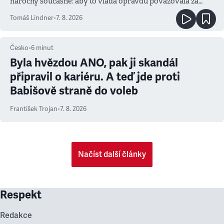
náročný současně: aby to vláda opravdu považovala za
prioritu
Tomáš Lindner
•
7. 8. 2026
Česko
•
6
minut
Byla hvězdou ANO, pak ji skandál
připravil o kariéru. A teď jde proti
Babišově straně do voleb
František Trojan
•
7. 8. 2026
Načíst další články
Respekt
Redakce