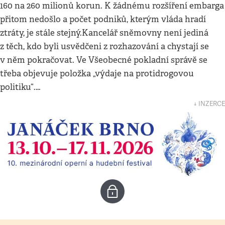
160 na 260 milionů korun. K žádnému rozšíření embarga
přitom nedošlo a počet podniků, kterým vláda hradí
ztráty, je stále stejný.Kancelář sněmovny není jediná
z těch, kdo byli usvědčeni z rozhazování a chystají se
v něm pokračovat. Ve Všeobecné pokladní správě se
třeba objevuje položka „výdaje na protidrogovou
politiku“.…
↓ INZERCE