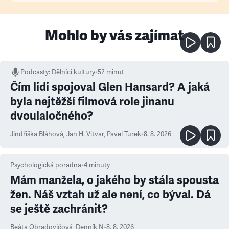
Mohlo by vás zajímat
Podcasty
:
Dělníci kultury
•
52 minut
Čím lidi spojoval Glen Hansard? A jaká
byla nejtěžší filmová role jinanu
dvoulaločného?
Jindřiška Bláhová
,
Jan H. Vitvar
,
Pavel Turek
•
8. 8. 2026
Psychologická poradna
•
4
minuty
Mám manžela, o jakého by stála spousta
žen. Náš vztah už ale není, co býval. Dá
se ještě zachránit?
Beáta Obradovičová
,
Denník N
•
8. 8. 2026