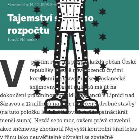
Ekonomika
•
14. 12. 1998
•
5
minut
Tajemství státního
rozpočtu
Tomáš Němeček
V
příštím roce má přispět každý občan České
republiky včetně novorozenců čtyřmi
korunami na stavební akce Poslanecké
sněmovny. Devět milionů má jít na
dokončení prázdninového sídla poslanců v Lipnici nad
Sázavou a 32 milionů na blíže neurčené „drobné stavby“
(na tuto položku letos sněmovně stačila patnáctkrát
menší suma). Nezdá se to moc, ovšem právě stavební
akce sněmovny zhodnotil Nejvyšší kontrolní úřad letos
v říjnu jako neuvěřitelné plýtvání se zbytečně