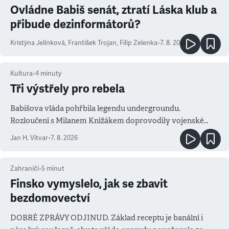
Ovládne Babiš senát, ztratí Láska klub a
přibude dezinformátorů?
Kristýna Jelínková
,
František Trojan
,
Filip Zelenka
•
7. 8. 2026
Kultura
•
4
minuty
Tři výstřely pro rebela
Babišova vláda pohřbila legendu undergroundu.
Rozloučení s Milanem Knížákem doprovodily vojenské
salvy i kritika pokrokářů
Jan H. Vitvar
•
7. 8. 2026
Zahraničí
•
5
minut
Finsko vymyslelo, jak se zbavit
bezdomovectví
DOBRÉ ZPRÁVY ODJINUD. Základ receptu je banální i