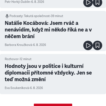
Petr Horký
•
Dublin
•
6. 8. 2026
Podcasty
:
Tekutá společnost
•
39 minut
Natálie Kocábová: Jsem rváč a
nenávidím, když mi někdo říká ne a v
něčem brání
Barbora Kroužková
•
6. 8. 2026
Rozhovor
•
12
minut
Hodnoty jsou v politice i kulturní
diplomacii přítomné vždycky. Jen se
teď možná změní
Eva Soukeníková
•
6. 8. 2026