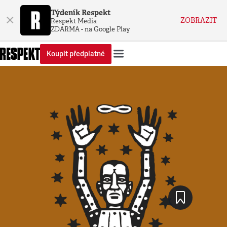
Týdeník Respekt
×
ZOBRAZIT
Respekt Media
ZDARMA - na Google Play
Koupit předplatné