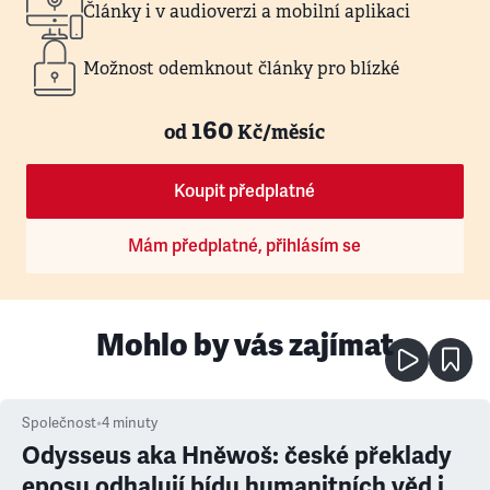
Články i v audioverzi a mobilní aplikaci
Možnost odemknout články pro blízké
160
od
Kč/měsíc
Koupit předplatné
Mám předplatné, přihlásím se
Mohlo by vás zajímat
Společnost
•
4
minuty
Odysseus aka Hněwoš: české překlady
eposu odhalují bídu humanitních věd i