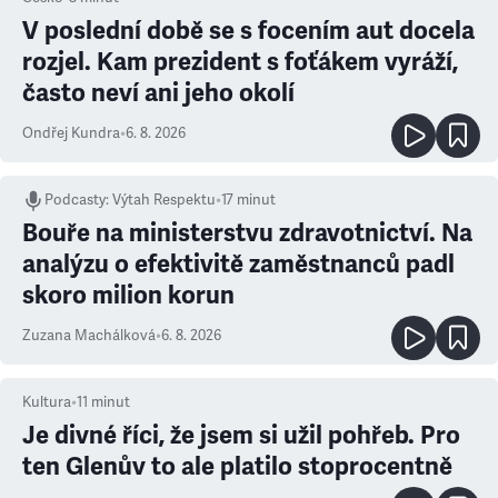
V poslední době se s focením aut docela
rozjel. Kam prezident s foťákem vyráží,
často neví ani jeho okolí
Ondřej Kundra
•
6. 8. 2026
Podcasty
:
Výtah Respektu
•
17 minut
Bouře na ministerstvu zdravotnictví. Na
analýzu o efektivitě zaměstnanců padl
skoro milion korun
Zuzana Machálková
•
6. 8. 2026
Kultura
•
11
minut
Je divné říci, že jsem si užil pohřeb. Pro
ten Glenův to ale platilo stoprocentně