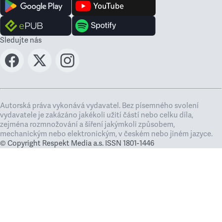
Sledujte nás
Autorská práva vykonává vydavatel. Bez písemného svolení
vydavatele je zakázáno jakékoli užití částí nebo celku díla,
zejména rozmnožování a šíření jakýmkoli způsobem,
mechanickým nebo elektronickým, v českém nebo jiném jazyce.
© Copyright Respekt Media a.s. ISSN 1801-1446