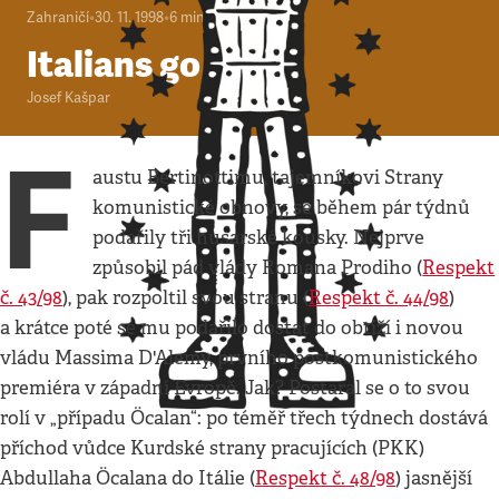
Zahraničí
•
30. 11. 1998
•
6
minut
Italians go home
Josef Kašpar
F
austu Bertinottimu, tajemníkovi Strany
komunistické obnovy, se během pár týdnů
podařily tři husarské kousky. Nejprve
způsobil pád vlády Romana Prodiho (
Respekt
č. 43/98
), pak rozpoltil svou stranu (
Respekt č. 44/98
)
a krátce poté se mu podařilo dostat do obtíží i novou
vládu Massima D'Alemy, prvního postkomunistického
premiéra v západní Evropě. Jak? Postaral se o to svou
rolí v „případu Öcalan“: po téměř třech týdnech dostává
příchod vůdce Kurdské strany pracujících (PKK)
Abdullaha Öcalana do Itálie (
Respekt č. 48/98
) jasnější