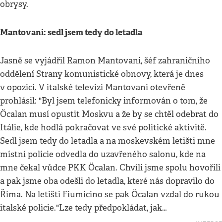
obrysy.
Mantovani: sedl jsem tedy do letadla
Jasně se vyjádřil Ramon Mantovani, šéf zahraničního
oddělení Strany komunistické obnovy, která je dnes
v opozici. V italské televizi Mantovani otevřeně
prohlásil: "Byl jsem telefonicky informován o tom, že
Öcalan musí opustit Moskvu a že by se chtěl odebrat do
Itálie, kde hodlá pokračovat ve své politické aktivitě.
Sedl jsem tedy do letadla a na moskevském letišti mne
místní policie odvedla do uzavřeného salonu, kde na
mne čekal vůdce PKK Öcalan. Chvíli jsme spolu hovořili
a pak jsme oba odešli do letadla, které nás dopravilo do
Říma. Na letišti Fiumicino se pak Öcalan vzdal do rukou
italské policie."Lze tedy předpokládat, jak…