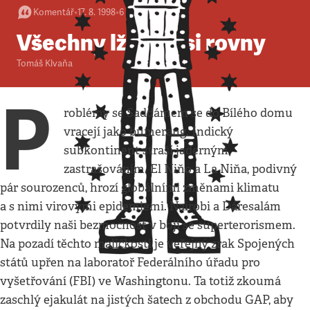
Komentář
•
17. 8. 1998
•
6
minut
Všechny lži jsou si rovny
Tomáš Klvaňa
P
roblémy se Saddámem se do Bílého domu
vracejí jako bumerang. Indický
subkontinent straší jaderným
zastrašováním. El Niňo a La Niňa, podivný
pár sourozenců, hrozí globálními změnami klimatu
a s nimi virovými epidemiemi. Nairobi a Dáresalám
potvrdily naši bezmocnost v boji se superterorismem.
Na pozadí těchto maličkostí je veřejný zrak Spojených
států upřen na laboratoř Federálního úřadu pro
vyšetřování (FBI) ve Washingtonu. Ta totiž zkoumá
zaschlý ejakulát na jistých šatech z obchodu GAP, aby