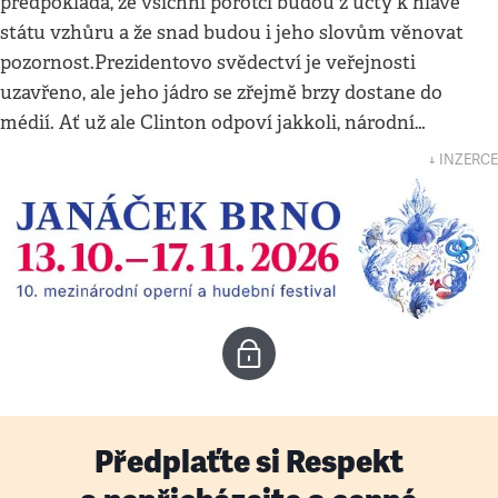
předpokládá, že všichni porotci budou z úcty k hlavě
státu vzhůru a že snad budou i jeho slovům věnovat
pozornost.Prezidentovo svědectví je veřejnosti
uzavřeno, ale jeho jádro se zřejmě brzy dostane do
médií. Ať už ale Clinton odpoví jakkoli, národní…
↓ INZERCE
Předplaťte si Respekt