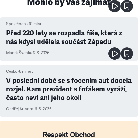
Mohlo by vás zajímat
Společnost
•
10
minut
Před 220 lety se rozpadla říše, která z
nás kdysi udělala součást Západu
Marek Švehla
•
6. 8. 2026
Česko
•
8
minut
V poslední době se s focením aut docela
rozjel. Kam prezident s foťákem vyráží,
často neví ani jeho okolí
Ondřej Kundra
•
6. 8. 2026
Respekt Obchod