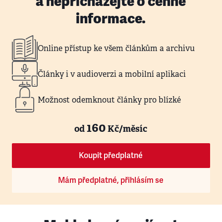
a nepřicházejte o cenné
informace.
Online přístup ke všem článkům a archivu
Články i v audioverzi a mobilní aplikaci
Možnost odemknout články pro blízké
160
od
Kč/měsíc
Koupit předplatné
Mám předplatné, přihlásím se