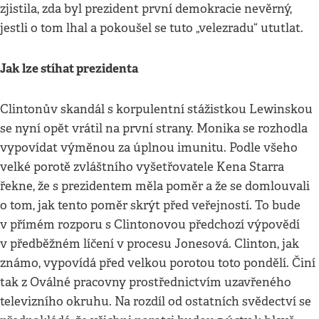
zjistila, zda byl prezident první demokracie nevěrný,
jestli o tom lhal a pokoušel se tuto „velezradu“ ututlat.
Jak lze stíhat prezidenta
Clintonův skandál s korpulentní stážistkou Lewinskou
se nyní opět vrátil na první strany. Monika se rozhodla
vypovídat výměnou za úplnou imunitu. Podle všeho
velké porotě zvláštního vyšetřovatele Kena Starra
řekne, že s prezidentem měla poměr a že se domlouvali
o tom, jak tento poměr skrýt před veřejností. To bude
v přímém rozporu s Clintonovou předchozí výpovědí
v předběžném líčení v procesu Jonesová. Clinton, jak
známo, vypovídá před velkou porotou toto pondělí. Činí
tak z Oválné pracovny prostřednictvím uzavřeného
televizního okruhu. Na rozdíl od ostatních svědectví se