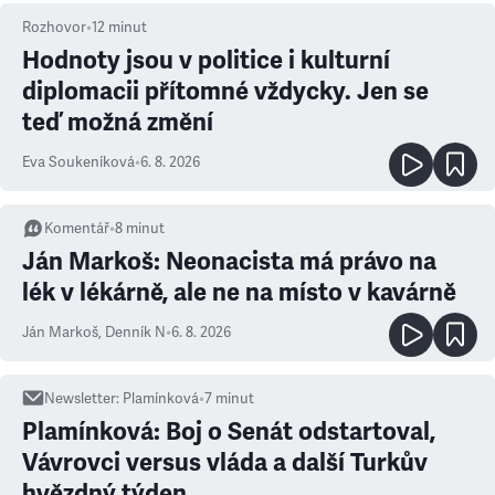
Rozhovor
•
12
minut
Hodnoty jsou v politice i kulturní
diplomacii přítomné vždycky. Jen se
teď možná změní
Eva Soukeníková
•
6. 8. 2026
Komentář
•
8
minut
Ján Markoš: Neonacista má právo na
lék v lékárně, ale ne na místo v kavárně
Ján Markoš
,
Denník N
•
6. 8. 2026
Newsletter
:
Plamínková
•
7
minut
Plamínková: Boj o Senát odstartoval,
Vávrovci versus vláda a další Turkův
hvězdný týden