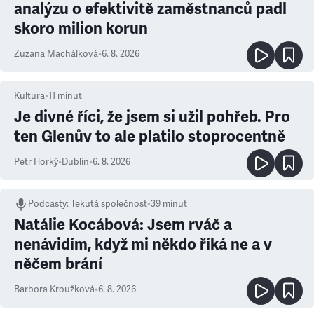
analýzu o efektivitě zaměstnanců padl
skoro milion korun
Zuzana Machálková
•
6. 8. 2026
Kultura
•
11
minut
Je divné říci, že jsem si užil pohřeb. Pro
ten Glenův to ale platilo stoprocentně
Petr Horký
•
Dublin
•
6. 8. 2026
Podcasty
:
Tekutá společnost
•
39 minut
Natálie Kocábová: Jsem rváč a
nenávidím, když mi někdo říká ne a v
něčem brání
Barbora Kroužková
•
6. 8. 2026