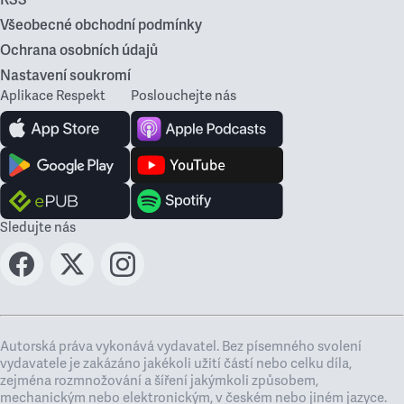
RSS
Všeobecné obchodní podmínky
Ochrana osobních údajů
Nastavení soukromí
Aplikace Respekt
Poslouchejte nás
Sledujte nás
Autorská práva vykonává vydavatel. Bez písemného svolení
vydavatele je zakázáno jakékoli užití částí nebo celku díla,
zejména rozmnožování a šíření jakýmkoli způsobem,
mechanickým nebo elektronickým, v českém nebo jiném jazyce.