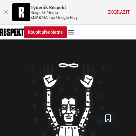
Týdeník Respekt
×
ZOBRAZIT
Respekt Media
ZDARMA - na Google Play
Koupit předplatné