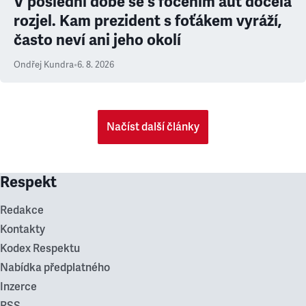
V poslední době se s focením aut docela
rozjel. Kam prezident s foťákem vyráží,
často neví ani jeho okolí
Ondřej Kundra
•
6. 8. 2026
Načíst další články
Respekt
Redakce
Kontakty
Kodex Respektu
Nabídka předplatného
Inzerce