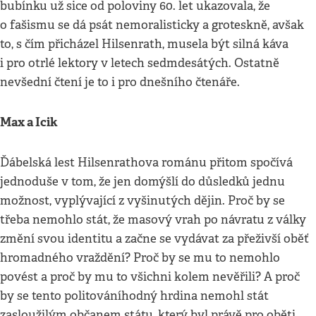
bubínku už sice od poloviny 60. let ukazovala, že
o fašismu se dá psát nemoralisticky a groteskně, avšak
to, s čím přicházel Hilsenrath, musela být silná káva
i pro otrlé lektory v letech sedmdesátých. Ostatně
nevšední čtení je to i pro dnešního čtenáře.
Max a Icik
Ďábelská lest Hilsenrathova románu přitom spočívá
jednoduše v tom, že jen domýšlí do důsledků jednu
možnost, vyplývající z vyšinutých dějin. Proč by se
třeba nemohlo stát, že masový vrah po návratu z války
změní svou identitu a začne se vydávat za přeživší oběť
hromadného vraždění? Proč by se mu to nemohlo
povést a proč by mu to všichni kolem nevěřili? A proč
by se tento politováníhodný hrdina nemohl stát
zasloužilým občanem státu, který byl právě pro oběti