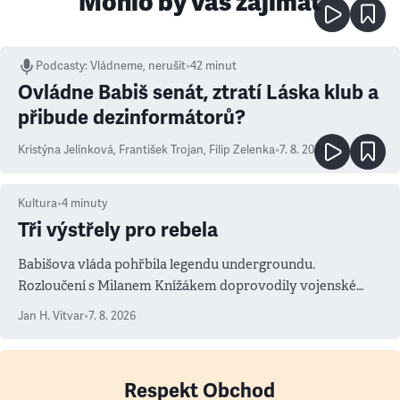
Mohlo by vás zajímat
Podcasty
:
Vládneme, nerušit
•
42 minut
Ovládne Babiš senát, ztratí Láska klub a
přibude dezinformátorů?
Kristýna Jelínková
,
František Trojan
,
Filip Zelenka
•
7. 8. 2026
Kultura
•
4
minuty
Tři výstřely pro rebela
Babišova vláda pohřbila legendu undergroundu.
Rozloučení s Milanem Knížákem doprovodily vojenské
salvy i kritika pokrokářů
Jan H. Vitvar
•
7. 8. 2026
Respekt Obchod