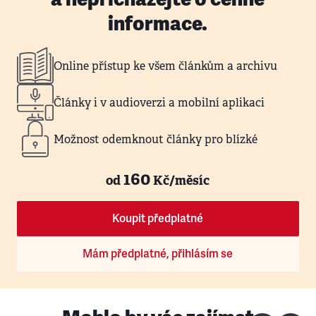
informace.
Online přístup ke všem článkům a archivu
Články i v audioverzi a mobilní aplikaci
Možnost odemknout články pro blízké
160
od
Kč/měsíc
Koupit předplatné
Mám předplatné, přihlásím se