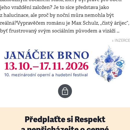
jeho vraždění založen? Je to sice představa jako
z halucinace, ale proč by noční můra nemohla být
reálná?Vypravěčem románu je Max Schulz, „čistý árijec“,
byť frustrovaný svým sociálním původem a vizáží …
↓ INZERCE
Předplaťte si Respekt
a nepřicházejte o cenné