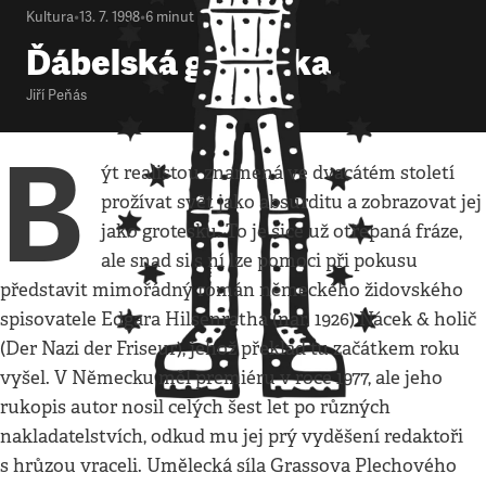
Kultura
•
13. 7. 1998
•
6
minut
Ďábelská groteska
Jiří Peňás
B
ýt realistou znamená ve dvacátém století
prožívat svět jako absurditu a zobrazovat jej
jako grotesku. To je sice už otřepaná fráze,
ale snad si s ní lze pomoci při pokusu
představit mimořádný román německého židovského
spisovatele Edgara Hilsenratha (nar. 1926) Nácek & holič
(Der Nazi der Friseur), jehož překlad tu začátkem roku
vyšel. V Německu měl premiéru v roce 1977, ale jeho
rukopis autor nosil celých šest let po různých
nakladatelstvích, odkud mu jej prý vyděšení redaktoři
s hrůzou vraceli. Umělecká síla Grassova Plechového