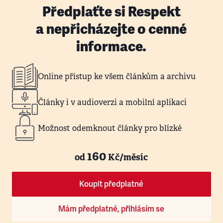
Předplaťte si Respekt
a nepřicházejte o cenné
informace.
Online přístup ke všem článkům a archivu
Články i v audioverzi a mobilní aplikaci
Možnost odemknout články pro blízké
160
od
Kč/měsíc
Koupit předplatné
Mám předplatné, přihlásím se