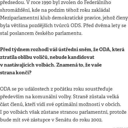
předsedou. V roce 1990 byl zvolen do Federálního
shromáždění, kde na podzim téhož roku zakládal
Meziparlamentní klub demokratické pravice, jehož členy
byla většina pozdějších tvůrců ODS. Před dvěma lety se
stal poslancem českého parlamentu.
Před týdnem rozhodl váš ústřední sněm, že ODA, která
ztratila oblibu voličů, nebude kandidovat
v nastávajících volbách. Znamená to, že vaše
strana končí?
ODA se po událostech z počátku roku soustřeďuje
především na komunální volby. Straně zůstala velká
část členů, kteří vidí své optimální možnosti v obcích.
I po volbách však zůstane stranou parlamentní, protože
bude mít své zástupce v Senátu do roku 2002.