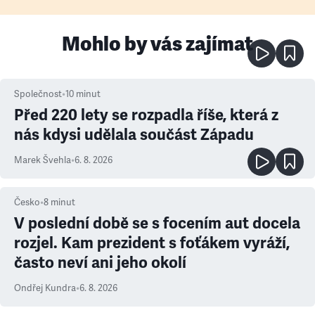
Mohlo by vás zajímat
Společnost
•
10
minut
Před 220 lety se rozpadla říše, která z
nás kdysi udělala součást Západu
Marek Švehla
•
6. 8. 2026
Česko
•
8
minut
V poslední době se s focením aut docela
rozjel. Kam prezident s foťákem vyráží,
často neví ani jeho okolí
Ondřej Kundra
•
6. 8. 2026