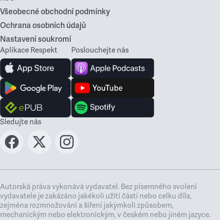
Všeobecné obchodní podmínky
Ochrana osobních údajů
Nastavení soukromí
Aplikace Respekt
Poslouchejte nás
Sledujte nás
Autorská práva vykonává vydavatel. Bez písemného svolení
vydavatele je zakázáno jakékoli užití částí nebo celku díla,
zejména rozmnožování a šíření jakýmkoli způsobem,
mechanickým nebo elektronickým, v českém nebo jiném jazyce.