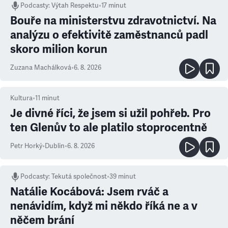
Podcasty
:
Výtah Respektu
•
17 minut
Bouře na ministerstvu zdravotnictví. Na
analýzu o efektivitě zaměstnanců padl
skoro milion korun
Zuzana Machálková
•
6. 8. 2026
Kultura
•
11
minut
Je divné říci, že jsem si užil pohřeb. Pro
ten Glenův to ale platilo stoprocentně
Petr Horký
•
Dublin
•
6. 8. 2026
Podcasty
:
Tekutá společnost
•
39 minut
Natálie Kocábová: Jsem rváč a
nenávidím, když mi někdo říká ne a v
něčem brání