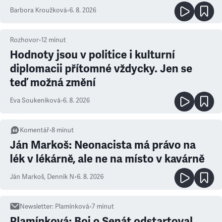
Barbora Kroužková
•
6. 8. 2026
Rozhovor
•
12
minut
Hodnoty jsou v politice i kulturní
diplomacii přítomné vždycky. Jen se
teď možná změní
Eva Soukeníková
•
6. 8. 2026
Komentář
•
8
minut
Ján Markoš: Neonacista má právo na
lék v lékárně, ale ne na místo v kavárně
Ján Markoš
,
Denník N
•
6. 8. 2026
Newsletter
:
Plamínková
•
7
minut
Plamínková: Boj o Senát odstartoval,