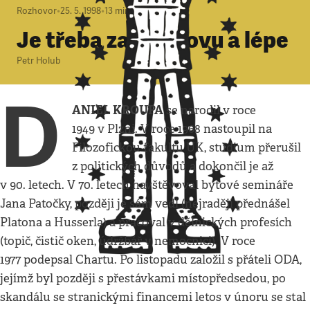
Rozhovor
•
25. 5. 1998
•
13
minut
Je třeba začít znovu a lépe
Petr Holub
D
ANIEL KROUPA
se narodil v roce
1949 v Plzni. V roce 1968 nastoupil na
Filozofickou fakultu UK, studium přerušil
z politických důvodů a dokončil je až
v 90. letech. V 70. letech navštěvoval bytové semináře
Jana Patočky, později je sám vedl (nejraději přednášel
Platona a Husserla) a pracoval v dělnických profesích
(topič, čistič oken, údržbář v nemocnici). V roce
1977 podepsal Chartu. Po listopadu založil s přáteli ODA,
jejímž byl později s přestávkami místopředsedou, po
skandálu se stranickými financemi letos v únoru se stal