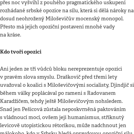
přes noc vyšvihl z pouhého pragmatického uskupení
rozhádané srbské opozice na sílu, která si dělá nároky na
dosud neohrožený Miloševičův mocenský monopol.
Přesto má jejich opoziční postavení mnohé vady
na kráse.
Kdo tvoří opozici
Ani jeden ze tří vůdců bloku nereprezentuje opozici
v pravém slova smyslu. Draškovič před třemi lety
uvažoval o koalici s Miloševičovými socialisty, Djindjič si
během války poplácával po rameni s Radovanem
Karadžičem, tehdy ještě Miloševičovým nohsledem.
Snad jen Pešicová zůstala neposkvrněná paktováním
s vládnoucí mocí, ovšem její humanismus, stříknutý
levicově utopistickou rétorikou, může nadchnout jen
málokoho, kdo v Srbsku hledá opravdovou opoziční sílu