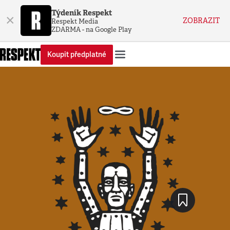
Týdeník Respekt
×
ZOBRAZIT
Respekt Media
ZDARMA - na Google Play
Koupit předplatné