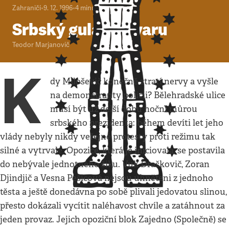
Zahraničí
•
9. 12. 1996
•
4
minuty
Srbský guláš ve varu
Teodor Marjanovič
K
dy Miloševič konečně ztratí nervy a vyšle
na demonstranty policii? Bělehradské ulice
musí být už delší dobu noční můrou
srbského prezidenta: během devíti let jeho
vlády nebyly nikdy veřejné protesty proti režimu tak
silné a vytrvalé. Opozice, která je iniciovala, se postavila
do nebývale jednotného šiku. Vuk Draškovič, Zoran
Djindjič a Vesna Pešicová nejsou uhněteni z jednoho
těsta a ještě donedávna po sobě plivali jedovatou slinou,
přesto dokázali vycítit naléhavost chvíle a zatáhnout za
jeden provaz. Jejich opoziční blok Zajedno (Společně) se