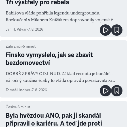
Tři výstřely pro rebela
Babišova vláda pohřbila legendu undergroundu.
Rozloučení s Milanem Knížákem doprovodily vojenské
salvy i kritika pokrokářů
Jan H. Vitvar
•
7. 8. 2026
Zahraničí
•
5
minut
Finsko vymyslelo, jak se zbavit
bezdomovectví
DOBRÉ ZPRÁVY ODJINUD. Základ receptu je banální i
náročný současně: aby to vláda opravdu považovala za
prioritu
Tomáš Lindner
•
7. 8. 2026
Česko
•
6
minut
Byla hvězdou ANO, pak ji skandál
připravil o kariéru. A teď jde proti