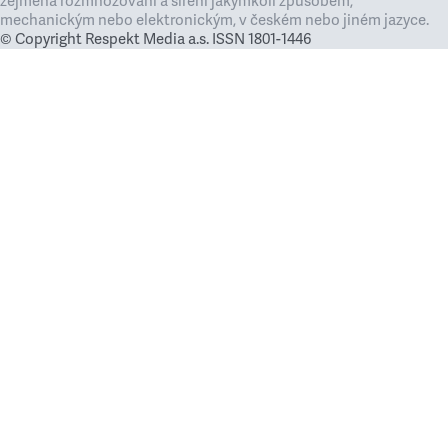
zejména rozmnožování a šíření jakýmkoli způsobem,
mechanickým nebo elektronickým, v českém nebo jiném jazyce.
© Copyright Respekt Media a.s. ISSN 1801-1446