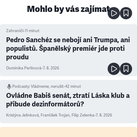
Mohlo by vás zajímat
Zahraničí
•
11
minut
Pedro Sanchéz se nebojí ani Trumpa, ani
populistů. Španělský premiér jde proti
proudu
Dominika Perlínová
•
7. 8. 2026
Podcasty
:
Vládneme, nerušit
•
42 minut
Ovládne Babiš senát, ztratí Láska klub a
přibude dezinformátorů?
Kristýna Jelínková
,
František Trojan
,
Filip Zelenka
•
7. 8. 2026