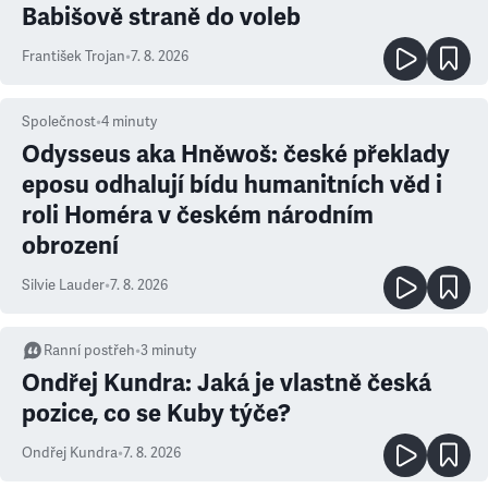
Babišově straně do voleb
František Trojan
•
7. 8. 2026
Společnost
•
4
minuty
Odysseus aka Hněwoš: české překlady
eposu odhalují bídu humanitních věd i
roli Homéra v českém národním
obrození
Silvie Lauder
•
7. 8. 2026
Ranní postřeh
•
3
minuty
Ondřej Kundra: Jaká je vlastně česká
pozice, co se Kuby týče?
Ondřej Kundra
•
7. 8. 2026