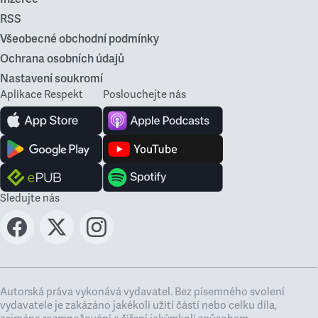
RSS
Všeobecné obchodní podmínky
Ochrana osobních údajů
Nastavení soukromí
Aplikace Respekt
Poslouchejte nás
Sledujte nás
Autorská práva vykonává vydavatel. Bez písemného svolení
vydavatele je zakázáno jakékoli užití částí nebo celku díla,