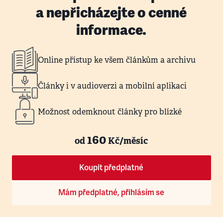
a nepřicházejte o cenné
informace.
Online přístup ke všem článkům a archivu
Články i v audioverzi a mobilní aplikaci
Možnost odemknout články pro blízké
160
od
Kč/měsíc
Koupit předplatné
Mám předplatné, přihlásím se