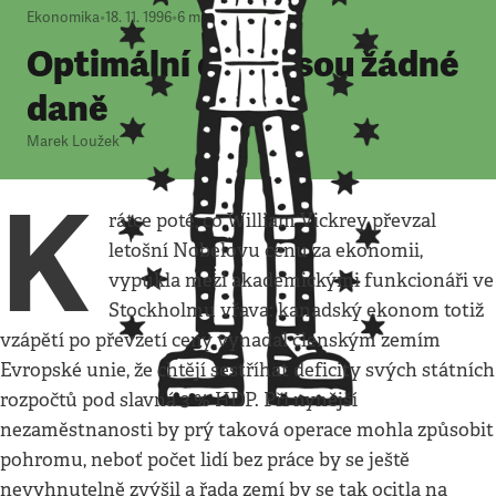
Ekonomika
•
18. 11. 1996
•
6
minut
Optimální daně jsou žádné
daně
Marek Loužek
K
rátce poté, co William Vickrey převzal
letošní Nobelovu cenu za ekonomii,
vypukla mezi akademickými funkcionáři ve
Stockholmu vřava: kanadský ekonom totiž
vzápětí po převzetí ceny vynadal členským zemím
Evropské unie, že chtějí sestříhat deficity svých státních
rozpočtů pod slavná 3 % HDP. Při nynější
nezaměstnanosti by prý taková operace mohla způsobit
pohromu, neboť počet lidí bez práce by se ještě
nevyhnutelně zvýšil a řada zemí by se tak ocitla na