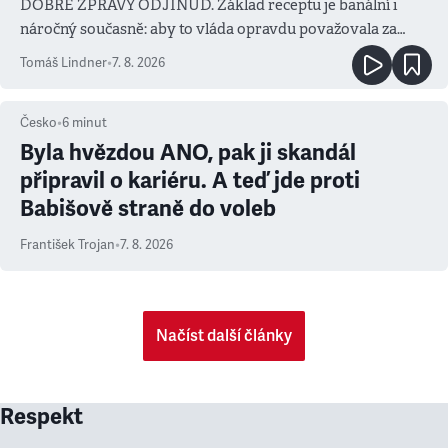
DOBRÉ ZPRÁVY ODJINUD. Základ receptu je banální i
náročný současně: aby to vláda opravdu považovala za
prioritu
Tomáš Lindner
•
7. 8. 2026
Česko
•
6
minut
Byla hvězdou ANO, pak ji skandál
připravil o kariéru. A teď jde proti
Babišově straně do voleb
František Trojan
•
7. 8. 2026
Načíst další články
Respekt