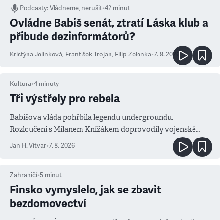
Podcasty
:
Vládneme, nerušit
•
42 minut
Ovládne Babiš senát, ztratí Láska klub a
přibude dezinformátorů?
Kristýna Jelínková
,
František Trojan
,
Filip Zelenka
•
7. 8. 2026
Kultura
•
4
minuty
Tři výstřely pro rebela
Babišova vláda pohřbila legendu undergroundu.
Rozloučení s Milanem Knížákem doprovodily vojenské
salvy i kritika pokrokářů
Jan H. Vitvar
•
7. 8. 2026
Zahraničí
•
5
minut
Finsko vymyslelo, jak se zbavit
bezdomovectví