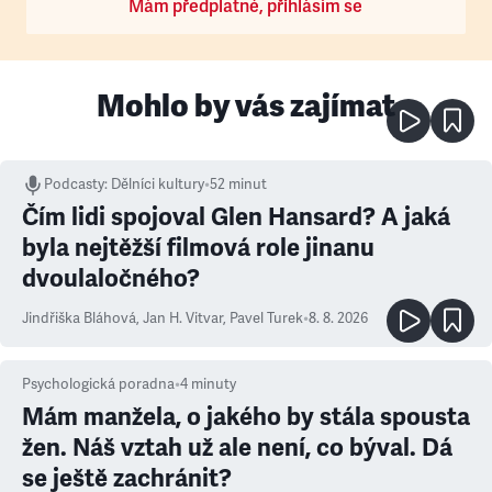
Mám předplatné, přihlásím se
Mohlo by vás zajímat
Podcasty
:
Dělníci kultury
•
52 minut
Čím lidi spojoval Glen Hansard? A jaká
byla nejtěžší filmová role jinanu
dvoulaločného?
Jindřiška Bláhová
,
Jan H. Vitvar
,
Pavel Turek
•
8. 8. 2026
Psychologická poradna
•
4
minuty
Mám manžela, o jakého by stála spousta
žen. Náš vztah už ale není, co býval. Dá
se ještě zachránit?