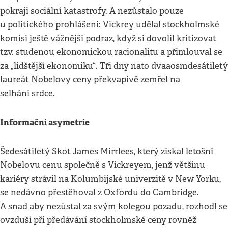
pokraji sociální katastrofy. A nezůstalo pouze
u politického prohlášení: Vickrey udělal stockholmské
komisi ještě vážnější podraz, když si dovolil kritizovat
tzv. studenou ekonomickou racionalitu a přimlouval se
za „lidštější ekonomiku“. Tři dny nato dvaaosmdesátiletý
laureát Nobelovy ceny překvapivě zemřel na
selhání srdce.
Informační asymetrie
Šedesátiletý Skot James Mirrlees, který získal letošní
Nobelovu cenu společně s Vickreyem, jenž většinu
kariéry strávil na Kolumbijské univerzitě v New Yorku,
se nedávno přestěhoval z Oxfordu do Cambridge.
A snad aby nezůstal za svým kolegou pozadu, rozhodl se
ovzduší při předávání stockholmské ceny rovněž