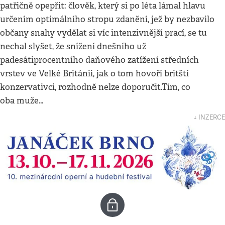
patřičně opepřit: člověk, který si po léta lámal hlavu
určením optimálního stropu zdanění, jež by nezbavilo
občany snahy vydělat si víc intenzivnější prací, se tu
nechal slyšet, že snížení dnešního už
padesátiprocentního daňového zatížení středních
vrstev ve Velké Británii, jak o tom hovoří britští
konzervativci, rozhodně nelze doporučit.Tím, co
oba muže…
↓ INZERCE