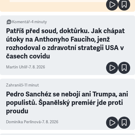
Komentář
•
4
minuty
Patříš před soud, doktůrku. Jak chápat
útoky na Anthonyho Fauciho, jenž
rozhodoval o zdravotní strategii USA v
časech covidu
Martin Uhlíř
•
7. 8. 2026
Zahraničí
•
11
minut
Pedro Sanchéz se nebojí ani Trumpa, ani
populistů. Španělský premiér jde proti
proudu
Dominika Perlínová
•
7. 8. 2026