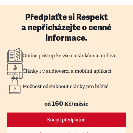
Předplaťte si Respekt
a nepřicházejte o cenné
informace.
Online přístup ke všem článkům a archivu
Články i v audioverzi a mobilní aplikaci
Možnost odemknout články pro blízké
160
od
Kč/měsíc
Koupit předplatné