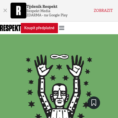
Týdeník Respekt
×
ZOBRAZIT
Respekt Media
ZDARMA - na Google Play
Koupit předplatné