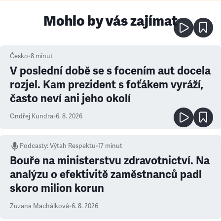
Mohlo by vás zajímat
Česko
•
8
minut
V poslední době se s focením aut docela
rozjel. Kam prezident s foťákem vyráží,
často neví ani jeho okolí
Ondřej Kundra
•
6. 8. 2026
Podcasty
:
Výtah Respektu
•
17 minut
Bouře na ministerstvu zdravotnictví. Na
analýzu o efektivitě zaměstnanců padl
skoro milion korun
Zuzana Machálková
•
6. 8. 2026