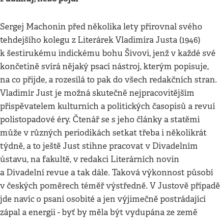
Sergej Machonin před několika lety přirovnal svého
tehdejšího kolegu z Literárek Vladimíra Justa (1946)
k šestirukému indickému bohu Šivovi, jenž v každé své
končetině svírá nějaký psací nástroj, kterým popisuje,
na co přijde, a rozesílá to pak do všech redakčních stran.
Vladimír Just je možná skutečně nejpracovitějším
přispěvatelem kulturních a politických časopisů a revuí
polistopadové éry. Čtenář se s jeho články a statěmi
může v různých periodikách setkat třeba i několikrát
týdně, a to ještě Just stihne pracovat v Divadelním
ústavu, na fakultě, v redakci Literárních novin
a Divadelní revue a tak dále. Taková výkonnost působí
v českých poměrech téměř výstředně. V Justově případě
jde navíc o psaní osobité a jen výjimečně postrádající
zápal a energii - byť by měla být vydupána ze země