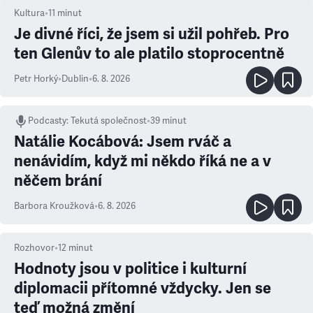
Kultura
•
11
minut
Je divné říci, že jsem si užil pohřeb. Pro
ten Glenův to ale platilo stoprocentně
Petr Horký
•
Dublin
•
6. 8. 2026
Podcasty
:
Tekutá společnost
•
39 minut
Natálie Kocábová: Jsem rváč a
nenávidím, když mi někdo říká ne a v
něčem brání
Barbora Kroužková
•
6. 8. 2026
Rozhovor
•
12
minut
Hodnoty jsou v politice i kulturní
diplomacii přítomné vždycky. Jen se
teď možná změní