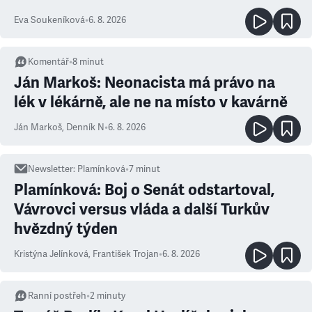
Eva Soukeníková
•
6. 8. 2026
Komentář
•
8
minut
Ján Markoš: Neonacista má právo na
lék v lékárně, ale ne na místo v kavárně
Ján Markoš
,
Denník N
•
6. 8. 2026
Newsletter
:
Plamínková
•
7
minut
Plamínková: Boj o Senát odstartoval,
Vávrovci versus vláda a další Turkův
hvězdný týden
Kristýna Jelínková
,
František Trojan
•
6. 8. 2026
Ranní postřeh
•
2
minuty