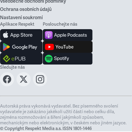
Všeobecné obchodní podmínky
Ochrana osobních údajů
Nastavení soukromí
Aplikace Respekt
Poslouchejte nás
Sledujte nás
Autorská práva vykonává vydavatel. Bez písemného svolení
vydavatele je zakázáno jakékoli užití částí nebo celku díla,
zejména rozmnožování a šíření jakýmkoli způsobem,
mechanickým nebo elektronickým, v českém nebo jiném jazyce.
© Copyright Respekt Media a.s. ISSN 1801-1446