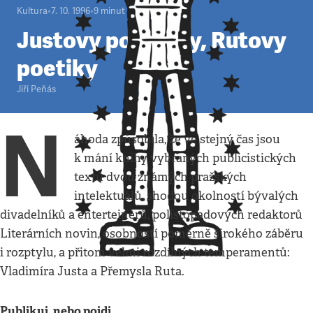
Kultura
•
7. 10. 1996
•
9
minut
Justovy polemiky, Rutovy
poetiky
Jiří Peňás
N
áhoda způsobila, že ve stejný čas jsou
k mání knihy vybraných publicistických
textů dvou známých pražských
intelektuálů, shodou okolností bývalých
divadelníků a enterteinerů, polistopadových redaktorů
Literárních novin, osobností poměrně širokého záběru
i rozptylu, a přitom velmi rozdílných temperamentů:
Vladimíra Justa a Přemysla Ruta.
Publikuj, nebo pojdi