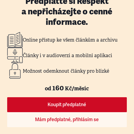
Předplaťte si Respekt
a nepřicházejte o cenné
informace.
Online přístup ke všem článkům a archivu
Články i v audioverzi a mobilní aplikaci
Možnost odemknout články pro blízké
160
od
Kč/měsíc
Koupit předplatné
Mám předplatné, přihlásím se