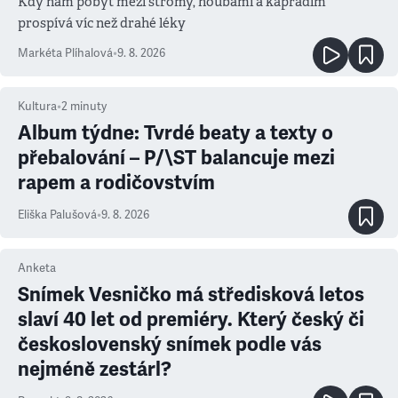
Kdy nám pobyt mezi stromy, houbami a kapradím
prospívá víc než drahé léky
Markéta Plíhalová
•
9. 8. 2026
Kultura
•
2
minuty
Album týdne: Tvrdé beaty a texty o
přebalování – P/\ST balancuje mezi
rapem a rodičovstvím
Eliška Palušová
•
9. 8. 2026
Anketa
Snímek Vesničko má středisková letos
slaví 40 let od premiéry. Který český či
československý snímek podle vás
nejméně zestárl?