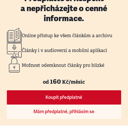
a nepřicházejte o cenné
informace.
Online přístup ke všem článkům a archivu
Články i v audioverzi a mobilní aplikaci
Možnost odemknout články pro blízké
160
od
Kč/měsíc
Koupit předplatné
Mám předplatné, přihlásím se