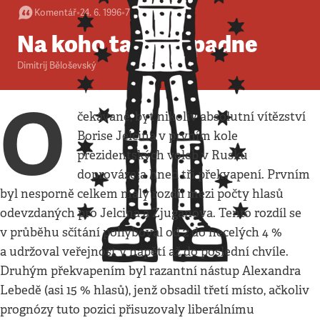
Komentář
•
24. 6. 1996
•
7
minut
Na koho ta kosa padne
Dimitrij Běloševský
O
čekávané, byť nikoliv absolutní vítězství
Borise Jelcina v prvním kole
prezidentských voleb v Rusku
doprovázela hned tři překvapení. Prvním
byl nesporně celkem malý rozdíl mezi počty hlasů
odevzdaných pro Jelcina a Zjuganova. Tento rozdíl se
v průběhu sčítání pohyboval od 2 do necelých 4 %
a udržoval veřejnost v napětí až do poslední chvíle.
Druhým překvapením byl razantní nástup Alexandra
Lebedě (asi 15 % hlasů), jenž obsadil třetí místo, ačkoliv
prognózy tuto pozici přisuzovaly liberálnímu