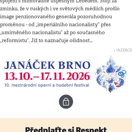
spojení s mimořádně úspěšným Lebeděm. Stojí za
zmínku, že v ruských i ve světových médiích prošlo
image penzionovaného generála pozoruhodnou
proměnou - od „imperiálního nacionalisty“ přes
„umírněného nacionalistu“ až po současného
„reformistu“. Již to naznačuje ošidnost…
↓ INZERCE
Předplaťte si Respekt