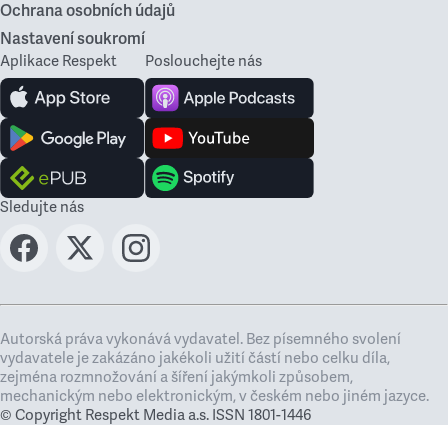
Ochrana osobních údajů
Nastavení soukromí
Aplikace Respekt
Poslouchejte nás
Sledujte nás
Autorská práva vykonává vydavatel. Bez písemného svolení
vydavatele je zakázáno jakékoli užití částí nebo celku díla,
zejména rozmnožování a šíření jakýmkoli způsobem,
mechanickým nebo elektronickým, v českém nebo jiném jazyce.
© Copyright Respekt Media a.s. ISSN 1801-1446