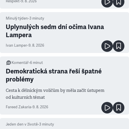
Respekt
•
9. 8. 2026
Minulý týden
•
3
minuty
Uplynulých sedm dní očima Ivana
Lampera
Ivan Lamper
•
9. 8. 2026
Komentář
•
6
minut
Demokratická strana řeší špatné
problémy
Cesta k dělnickým voličům by měla začít ústupem
od kulturních témat
Fareed Zakaria
•
9. 8. 2026
Jeden den v životě
•
3
minuty