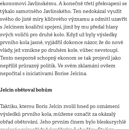
ekonomovi Javlinskému. A konečně třetí překvapení se
týkalo samotného Javlinského. Ten nedokázal využít
svého do jisté míry klíčového významu a odmítl uzavřít
s Jelcinem koaliční spojení, jímž by mu předal hlasy
svých voličů pro druhé kolo. Když už byly výsledky
prvního kola jasné, vyjádřil dokonce názor, že do nové
vlády, jež vznikne po druhém kole, vůbec nevstoupí.
Tento nesporně schopný ekonom se tak projevil jako
nepříliš průrazný politik. Ve svém zklamání ovšem
nepočítal s iniciativami Borise Jelcina.
Jelcin obětoval bohům
Taktiku, kterou Boris Jelcin zvolil hned po oznámení
výsledků prvního kola, můžeme označit za okázalý
obřad obětování. Jeho prvním činem bylo bleskurychlé