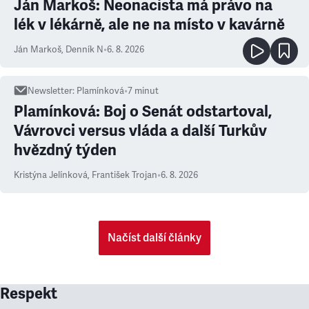
Ján Markoš: Neonacista má právo na
lék v lékárně, ale ne na místo v kavárně
Ján Markoš
,
Denník N
•
6. 8. 2026
Newsletter
:
Plamínková
•
7
minut
Plamínková: Boj o Senát odstartoval,
Vávrovci versus vláda a další Turkův
hvězdný týden
Kristýna Jelínková
,
František Trojan
•
6. 8. 2026
Načíst další články
Respekt