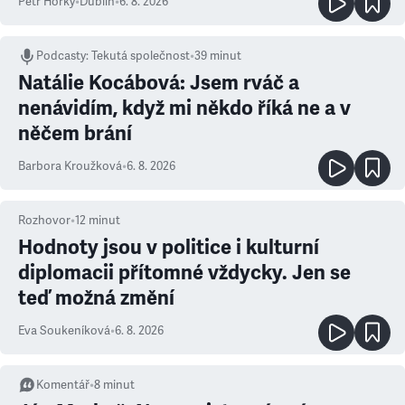
Petr Horký
•
Dublin
•
6. 8. 2026
Podcasty
:
Tekutá společnost
•
39 minut
Natálie Kocábová: Jsem rváč a
nenávidím, když mi někdo říká ne a v
něčem brání
Barbora Kroužková
•
6. 8. 2026
Rozhovor
•
12
minut
Hodnoty jsou v politice i kulturní
diplomacii přítomné vždycky. Jen se
teď možná změní
Eva Soukeníková
•
6. 8. 2026
Komentář
•
8
minut