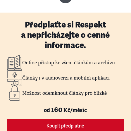
Předplaťte si Respekt
a nepřicházejte o cenné
informace.
Online přístup ke všem článkům a archivu
Články i v audioverzi a mobilní aplikaci
Možnost odemknout články pro blízké
160
od
Kč/měsíc
Koupit předplatné