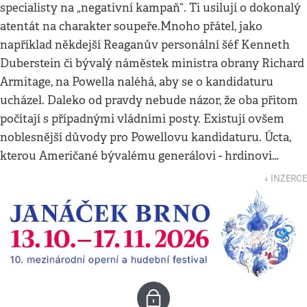
specialisty na „negativní kampaň“. Ti usilují o dokonalý
atentát na charakter soupeře.Mnoho přátel, jako
například někdejší Reaganův personální šéf Kenneth
Duberstein či bývalý náměstek ministra obrany Richard
Armitage, na Powella naléhá, aby se o kandidaturu
ucházel. Daleko od pravdy nebude názor, že oba přitom
počítají s případnými vládními posty. Existují ovšem
noblesnější důvody pro Powellovu kandidaturu. Úcta,
kterou Američané bývalému generálovi - hrdinovi…
↓ INZERCE