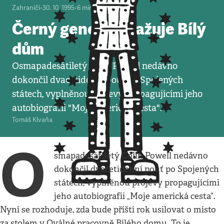
Zahraničí
•
30. 10. 1995
•
6
minut
Černý generál zvažuje Bílý
dům
Osmapadesátiletý Colin Powell nedávno
dokončil dvacetidenní pouť po Spojených
státech, vyplněnou projevy propagujícími jeho
autobiografii "Moje americká cesta".
Tomáš Klvaňa
O
smapadesátiletý Colin Powell nedávno
dokončil dvacetidenní pouť po Spojených
státech, vyplněnou projevy propagujícími
jeho autobiografii „Moje americká cesta“.
Nyní se rozhoduje, zda bude příští rok usilovat o místo
za stolem v Oválné pracovně Bílého domu. To je