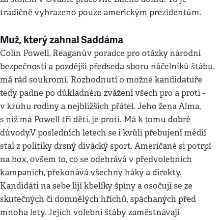
tradičně vyhrazeno pouze americkým prezidentům.
Muž, který zahnal Saddáma
Colin Powell, Reaganův poradce pro otázky národní
bezpečnosti a pozdější předseda sboru náčelníků štábu,
má rád soukromí. Rozhodnutí o možné kandidatuře
tedy padne po důkladném zvážení všech pro a proti -
v kruhu rodiny a nejbližších přátel. Jeho žena Alma,
s níž má Powell tři děti, je proti. Má k tomu dobré
důvody.V posledních letech se i kvůli přebujení médií
stal z politiky drsný divácký sport. Američané si potrpí
na box, ovšem to, co se odehrává v předvolebních
kampaních, překonává všechny háky a direkty.
Kandidáti na sebe lijí kbelíky špíny a osočují se ze
skutečných či domnělých hříchů, spáchaných před
mnoha lety. Jejich volební štáby zaměstnávají