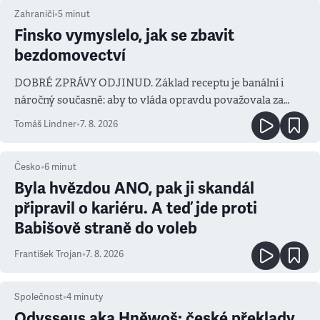
Zahraničí
•
5
minut
Finsko vymyslelo, jak se zbavit
bezdomovectví
DOBRÉ ZPRÁVY ODJINUD. Základ receptu je banální i
náročný současně: aby to vláda opravdu považovala za
prioritu
Tomáš Lindner
•
7. 8. 2026
Česko
•
6
minut
Byla hvězdou ANO, pak ji skandál
připravil o kariéru. A teď jde proti
Babišově straně do voleb
František Trojan
•
7. 8. 2026
Společnost
•
4
minuty
Odysseus aka Hněwoš: české překlady