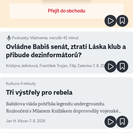
Přejít do obchodu
Podcasty
:
Vládneme, nerušit
•
42 minut
Ovládne Babiš senát, ztratí Láska klub a
přibude dezinformátorů?
Kristýna Jelínková
,
František Trojan
,
Filip Zelenka
•
7. 8. 2026
Kultura
•
4
minuty
Tři výstřely pro rebela
Babišova vláda pohřbila legendu undergroundu.
Rozloučení s Milanem Knížákem doprovodily vojenské
salvy i kritika pokrokářů
Jan H. Vitvar
•
7. 8. 2026