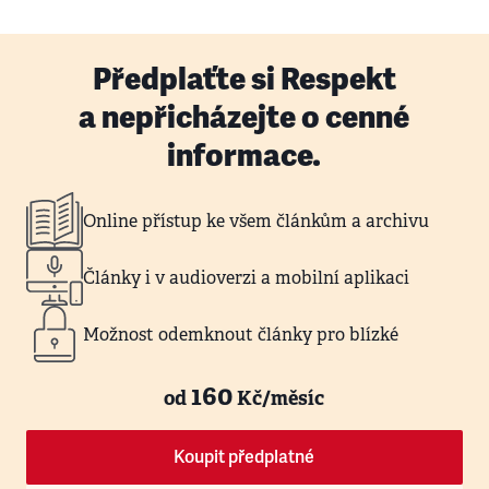
Předplaťte si Respekt
a nepřicházejte o cenné
informace.
Online přístup ke všem článkům a archivu
Články i v audioverzi a mobilní aplikaci
Možnost odemknout články pro blízké
160
od
Kč/měsíc
Koupit předplatné