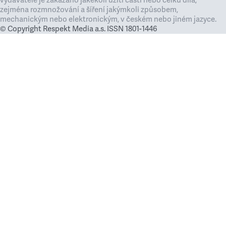
vydavatele je zakázáno jakékoli užití částí nebo celku díla,
zejména rozmnožování a šíření jakýmkoli způsobem,
mechanickým nebo elektronickým, v českém nebo jiném jazyce.
© Copyright Respekt Media a.s. ISSN 1801-1446