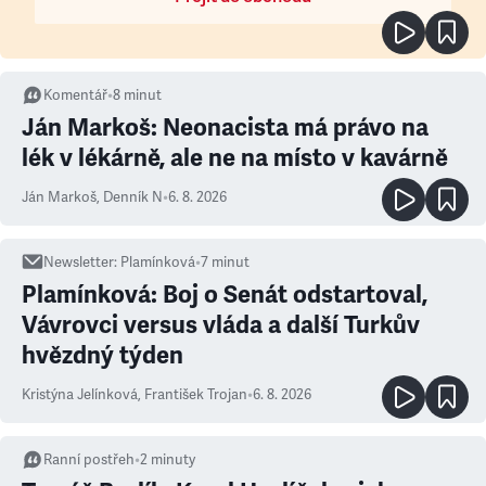
Komentář
•
8
minut
Ján Markoš: Neonacista má právo na
lék v lékárně, ale ne na místo v kavárně
Ján Markoš
,
Denník N
•
6. 8. 2026
Newsletter
:
Plamínková
•
7
minut
Plamínková: Boj o Senát odstartoval,
Vávrovci versus vláda a další Turkův
hvězdný týden
Kristýna Jelínková
,
František Trojan
•
6. 8. 2026
Ranní postřeh
•
2
minuty