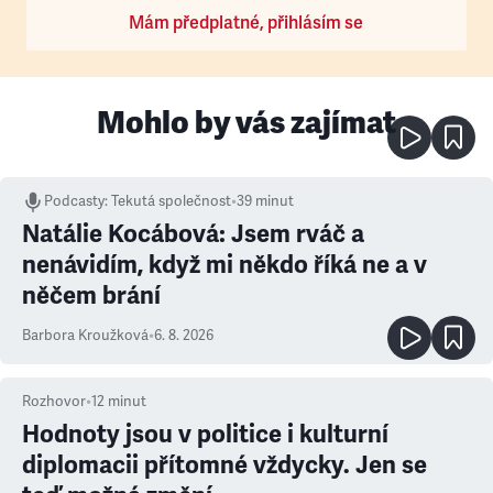
Mám předplatné, přihlásím se
Mohlo by vás zajímat
Podcasty
:
Tekutá společnost
•
39 minut
Natálie Kocábová: Jsem rváč a
nenávidím, když mi někdo říká ne a v
něčem brání
Barbora Kroužková
•
6. 8. 2026
Rozhovor
•
12
minut
Hodnoty jsou v politice i kulturní
diplomacii přítomné vždycky. Jen se