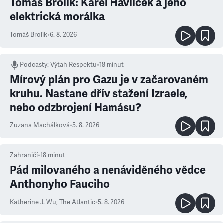
Tomáš Brolík: Karel Havlíček a jeho
elektrická morálka
Tomáš Brolík
•
6. 8. 2026
Podcasty
:
Výtah Respektu
•
18 minut
Mírový plán pro Gazu je v začarovaném
kruhu. Nastane dřív stažení Izraele,
nebo odzbrojení Hamásu?
Zuzana Machálková
•
5. 8. 2026
Zahraničí
•
18
minut
Pád milovaného a nenáviděného vědce
Anthonyho Fauciho
Katherine J. Wu
,
The Atlantic
•
5. 8. 2026