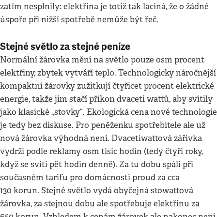
zatím nesplnily: elektřina je totiž tak laciná, že o žádné
úspoře při nižší spotřebě nemůže být řeč.
Stejné světlo za stejné peníze
Normální žárovka mění na světlo pouze osm procent
elektřiny, zbytek vytváří teplo. Technologicky náročnější
kompaktní žárovky zužitkují čtyřicet procent elektrické
energie, takže jim stačí příkon dvaceti wattů, aby svítily
jako klasické „stovky“. Ekologická cena nové technologie
je tedy bez diskuse. Pro peněženku spotřebitele ale už
nová žárovka výhodná není. Dvacetiwattová zářivka
vydrží podle reklamy osm tisíc hodin (tedy čtyři roky,
když se svítí pět hodin denně). Za tu dobu spálí při
současném tarifu pro domácnosti proud za cca
130 korun. Stejné světlo vydá obyčejná stowattová
žárovka, za stejnou dobu ale spotřebuje elektřinu za
650 korun. Vzhledem k cenám žárovek ale nakonec není