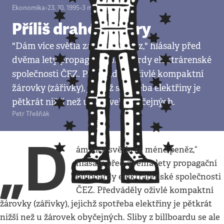
Ekonomika
•
23. 10. 1995
•
3
minuty
Příliš drahé úspory
"Dám více světla za méně peněz," hlásaly před
dvěma lety propagační billboardy elektrárenské
společnosti ČEZ. Předváděly oživlé kompaktní
žárovky (zářivky), jejichž spotřeba elektřiny je
pětkrát nižší než u žárovek obyčejných.
Petr Třešňák
„D
ám více světla za méně peněz,“
hlásaly před dvěma lety propagační
billboardy elektrárenské společnosti
ČEZ. Předváděly oživlé kompaktní
žárovky (zářivky), jejichž spotřeba elektřiny je pětkrát
nižší než u žárovek obyčejných. Sliby z billboardu se ale