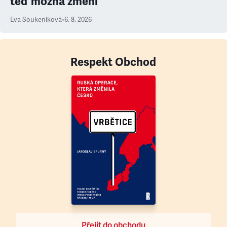
teď možná změní
Eva Soukeníková
•
6. 8. 2026
Respekt Obchod
Přejít do obchodu