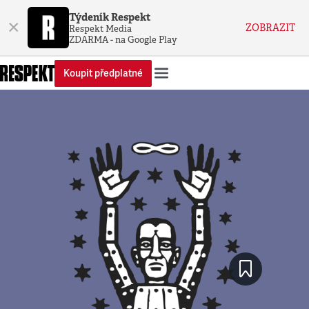
Týdeník Respekt
×
ZOBRAZIT
Respekt Media
ZDARMA - na Google Play
Koupit předplatné