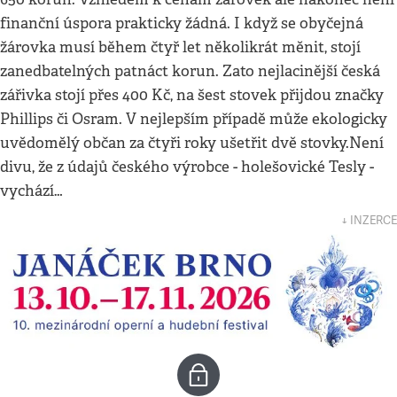
finanční úspora prakticky žádná. I když se obyčejná
žárovka musí během čtyř let několikrát měnit, stojí
zanedbatelných patnáct korun. Zato nejlacinější česká
zářivka stojí přes 400 Kč, na šest stovek přijdou značky
Phillips či Osram. V nejlepším případě může ekologicky
uvědomělý občan za čtyři roky ušetřit dvě stovky.Není
divu, že z údajů českého výrobce - holešovické Tesly -
vychází…
↓ INZERCE