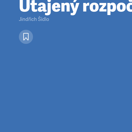
Utajený rozpo
Jindřich Šídlo