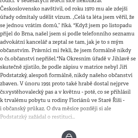
rodiči. V šedesátých letech sice několikrát
Československo navštívil, od roku 1970 mu ale zdejší
úřady odmítaly udělit vízum. „Celá ta léta jsem věřil, že
se jednou vrátím domů,“ říká. "Když jsem po listopadu
přijel do Brna, našel jsem si podle telefonního seznamu
advokátní kancelář a zeptal se tam, jak je to s mým
občanstvím. Právníci mi řekli, že jsem formálně nikdy
o čs.občanství nepřišel."Na Okresním úřadě v Jihlavě se
skutečně zjistilo, že podle zápisu v matrice nebyl Jiří
Podstatzký, alespoň formálně, nikdy našeho občanství
zbaven. V únoru 1991 proto také hrabě dostal nejprve
čs.vystěhovalecký pas a v květnu - poté, co se přihlásil
k trvalému pobytu u rodiny Floriánů ve Staré Říši -
i občanský průkaz. O dva měsíce později si ale
Podstatzký zažádal o restituci…