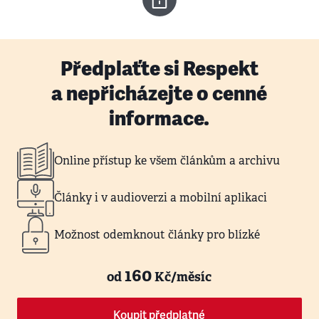
Předplaťte si Respekt
a nepřicházejte o cenné
informace.
Online přístup ke všem článkům a archivu
Články i v audioverzi a mobilní aplikaci
Možnost odemknout články pro blízké
160
od
Kč/měsíc
Koupit předplatné