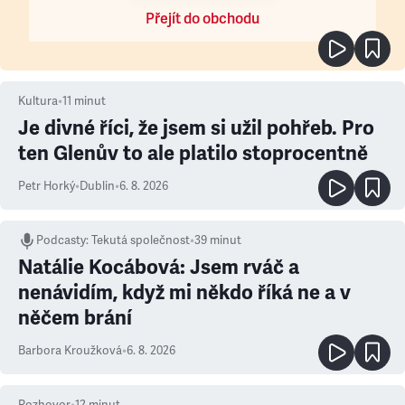
Přejít do obchodu
Kultura
•
11
minut
Je divné říci, že jsem si užil pohřeb. Pro
ten Glenův to ale platilo stoprocentně
Petr Horký
•
Dublin
•
6. 8. 2026
Podcasty
:
Tekutá společnost
•
39 minut
Natálie Kocábová: Jsem rváč a
nenávidím, když mi někdo říká ne a v
něčem brání
Barbora Kroužková
•
6. 8. 2026
Rozhovor
•
12
minut