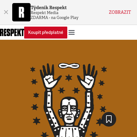
Týdeník Respekt
×
ZOBRAZIT
Respekt Media
ZDARMA - na Google Play
Koupit předplatné