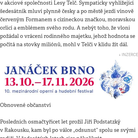
v akciové společnosti Lesy Telč. Sympaticky vyhlížející
šedesátník mluví plynně česky a po městě jezdí vínově
červeným Formanem s cizineckou značkou, moravskou
orlicí a emblémem svého rodu. A nebýt toho, že vloni
požádal o vrácení rodinného majetku, jehož hodnota se
počítá na stovky miliónů, mohl v Telči v klidu žít dál.
↓ INZERCE
Obnovené občanství
Posledních osmačtyřicet let prožil Jiří Podstatzký
v Rakousku, kam byl po válce „odsunut“ spolu se svými