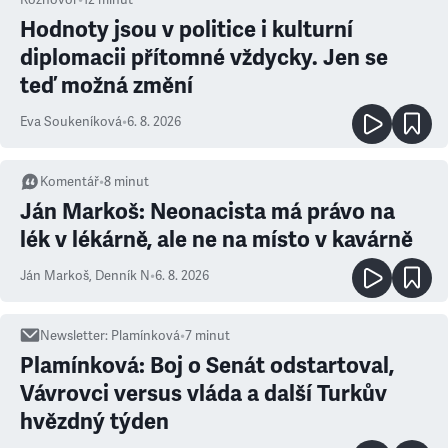
Hodnoty jsou v politice i kulturní
diplomacii přítomné vždycky. Jen se
teď možná změní
Eva Soukeníková
•
6. 8. 2026
Komentář
•
8
minut
Ján Markoš: Neonacista má právo na
lék v lékárně, ale ne na místo v kavárně
Ján Markoš
,
Denník N
•
6. 8. 2026
Newsletter
:
Plamínková
•
7
minut
Plamínková: Boj o Senát odstartoval,
Vávrovci versus vláda a další Turkův
hvězdný týden