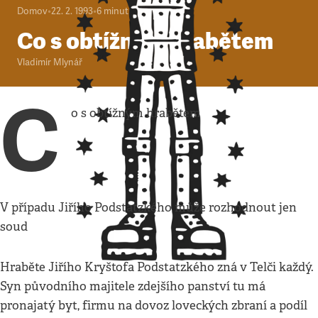
Domov
•
22. 2. 1993
•
6
minut
Co s obtížným hrabětem
Vladimír Mlynář
C
o s obtížným hrabětem
V případu Jiřího Podstatzkého může rozhodnout jen
soud
Hraběte Jiřího Kryštofa Podstatzkého zná v Telči každý.
Syn původního majitele zdejšího panství tu má
pronajatý byt, firmu na dovoz loveckých zbraní a podíl