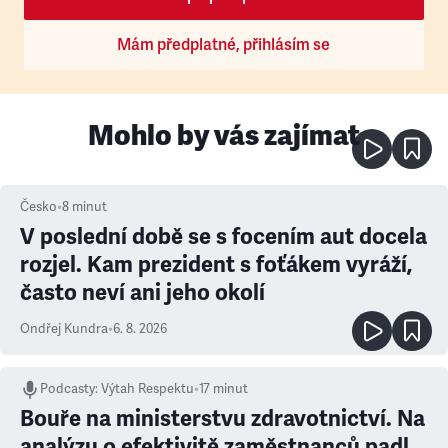
Mám předplatné, přihlásím se
Mohlo by vás zajímat
Česko
•
8
minut
V poslední době se s focením aut docela
rozjel. Kam prezident s foťákem vyráží,
často neví ani jeho okolí
Ondřej Kundra
•
6. 8. 2026
Podcasty
:
Výtah Respektu
•
17 minut
Bouře na ministerstvu zdravotnictví. Na
analýzu o efektivitě zaměstnanců padl