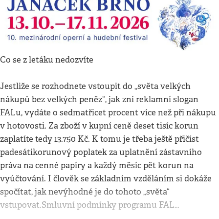
Co se z letáku nedozvíte
Jestliže se rozhodnete vstoupit do „světa velkých
nákupů bez velkých peněz“, jak zní reklamní slogan
FALu, vydáte o sedmatřicet procent více než při nákupu
v hotovosti. Za zboží v kupní ceně deset tisíc korun
zaplatíte tedy 13.750 Kč. K tomu je třeba ještě přičíst
padesátikorunový poplatek za uplatnění zástavního
práva na cenné papíry a každý měsíc pět korun na
vyúčtování. I člověk se základním vzděláním si dokáže
spočítat, jak nevýhodné je do tohoto „světa“
vstupovat.Smluvní podmínky programu FAL…