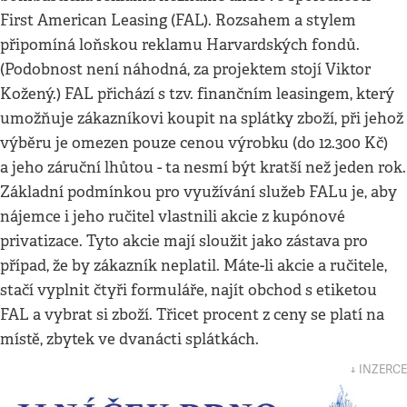
First American Leasing (FAL). Rozsahem a stylem
připomíná loňskou reklamu Harvardských fondů.
(Podobnost není náhodná, za projektem stojí Viktor
Kožený.) FAL přichází s tzv. finančním leasingem, který
umožňuje zákazníkovi koupit na splátky zboží, při jehož
výběru je omezen pouze cenou výrobku (do 12.300 Kč)
a jeho záruční lhůtou - ta nesmí být kratší než jeden rok.
Základní podmínkou pro využívání služeb FALu je, aby
nájemce i jeho ručitel vlastnili akcie z kupónové
privatizace. Tyto akcie mají sloužit jako zástava pro
případ, že by zákazník neplatil. Máte-li akcie a ručitele,
stačí vyplnit čtyři formuláře, najít obchod s etiketou
FAL a vybrat si zboží. Třicet procent z ceny se platí na
místě, zbytek ve dvanácti splátkách.
↓ INZERCE