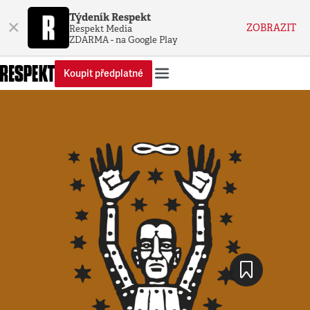
Týdeník Respekt
×
ZOBRAZIT
Respekt Media
ZDARMA - na Google Play
Koupit předplatné