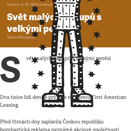
Domov
•
4. 10. 1993
•
6
minut
Svět malých nákupů s
velkými penězi
Šárka Petrasová
S
vět malých nákupů s velkými penězi
Dva tisíce lidí denně prý píše na adresu First American
Leasing
Před čtrnácti dny zaplavila Českou republiku
bombastická reklama neznámé akciové společnosti