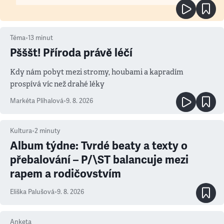
Téma
•
13
minut
Pšššt! Příroda právě léčí
Kdy nám pobyt mezi stromy, houbami a kapradím
prospívá víc než drahé léky
Markéta Plíhalová
•
9. 8. 2026
Kultura
•
2
minuty
Album týdne: Tvrdé beaty a texty o
přebalování – P/\ST balancuje mezi
rapem a rodičovstvím
Eliška Palušová
•
9. 8. 2026
Anketa