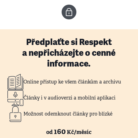
Předplaťte si Respekt
a nepřicházejte o cenné
informace.
Online přístup ke všem článkům a archivu
Články i v audioverzi a mobilní aplikaci
Možnost odemknout články pro blízké
160
od
Kč/měsíc