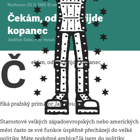
Rozhovor
•
20. 9. 1993
•
10
minut
Čekám, odkud přijde
kopanec
Jindřich Šídlo
,
Petr Holub
Č
ekám, odkud přijde kopanec
říká pražský primátor Jan Koukal
Starostové velkých západoevropských nebo amerických
měst často ze své funkce úspěšně přecházejí do velké
politiky. Máte podobné ambice?Já jsem do politiky