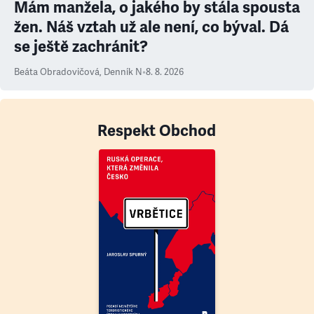
Mám manžela, o jakého by stála spousta
žen. Náš vztah už ale není, co býval. Dá
se ještě zachránit?
Beáta Obradovičová
,
Denník N
•
8. 8. 2026
Respekt Obchod