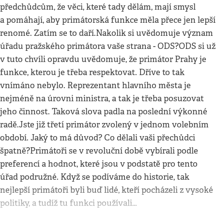
předchůdcům, že věci, které tady dělám, mají smysl
a pomáhají, aby primátorská funkce měla přece jen lepší
renomé. Zatím se to daří.Nakolik si uvědomuje význam
úřadu pražského primátora vaše strana - ODS?ODS si už
v tuto chvíli opravdu uvědomuje, že primátor Prahy je
funkce, kterou je třeba respektovat. Dříve to tak
vnímáno nebylo. Reprezentant hlavního města je
nejméně na úrovni ministra, a tak je třeba posuzovat
jeho činnost. Taková slova padla na poslední výkonné
radě.Jste již třetí primátor zvolený v jednom volebním
období. Jaký to má důvod? Co dělali vaši přechůdci
špatně?Primátoři se v revoluční době vybírali podle
preferencí a hodnot, které jsou v podstatě pro tento
úřad podružné. Když se podíváme do historie, tak
nejlepší primátoři byli buď lidé, kteří pocházeli z vysoké
politiky, a tudíž tu funkci používali…