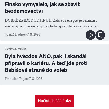
Finsko vymyslelo, jak se zbavit
bezdomovectví
DOBRÉ ZPRÁVY ODJINUD. Základ receptu je banální i
náročný současně: aby to vláda opravdu považovala za
prioritu
Tomáš Lindner
•
7. 8. 2026
Česko
•
6
minut
Byla hvězdou ANO, pak ji skandál
připravil o kariéru. A teď jde proti
Babišově straně do voleb
František Trojan
•
7. 8. 2026
Načíst další články