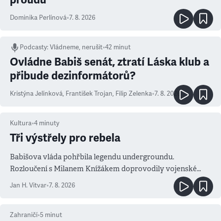
Dominika Perlínová
•
7. 8. 2026
Podcasty
:
Vládneme, nerušit
•
42 minut
Ovládne Babiš senát, ztratí Láska klub a
přibude dezinformátorů?
Kristýna Jelínková
,
František Trojan
,
Filip Zelenka
•
7. 8. 2026
Kultura
•
4
minuty
Tři výstřely pro rebela
Babišova vláda pohřbila legendu undergroundu.
Rozloučení s Milanem Knížákem doprovodily vojenské
salvy i kritika pokrokářů
Jan H. Vitvar
•
7. 8. 2026
Zahraničí
•
5
minut