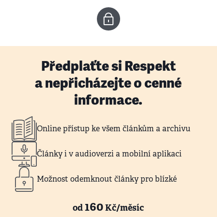
Předplaťte si Respekt
a nepřicházejte o cenné
informace.
Online přístup ke všem článkům a archivu
Články i v audioverzi a mobilní aplikaci
Možnost odemknout články pro blízké
160
od
Kč/měsíc