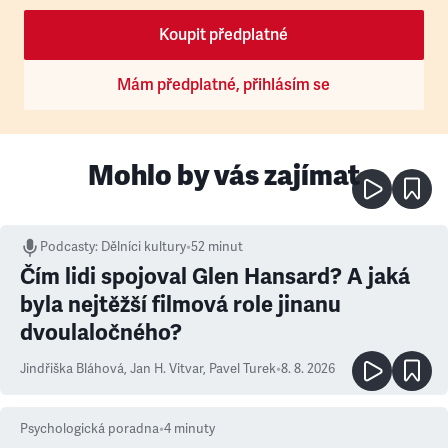
Koupit předplatné
Mám předplatné, přihlásím se
Mohlo by vás zajímat
Podcasty
:
Dělníci kultury
•
52 minut
Čím lidi spojoval Glen Hansard? A jaká
byla nejtěžší filmová role jinanu
dvoulaločného?
Jindřiška Bláhová
,
Jan H. Vitvar
,
Pavel Turek
•
8. 8. 2026
Psychologická poradna
•
4
minuty