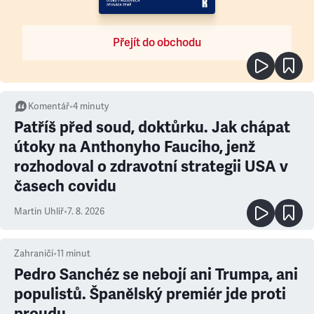
Přejít do obchodu
Komentář
•
4
minuty
Patříš před soud, doktůrku. Jak chápat
útoky na Anthonyho Fauciho, jenž
rozhodoval o zdravotní strategii USA v
časech covidu
Martin Uhlíř
•
7. 8. 2026
Zahraničí
•
11
minut
Pedro Sanchéz se nebojí ani Trumpa, ani
populistů. Španělský premiér jde proti
proudu