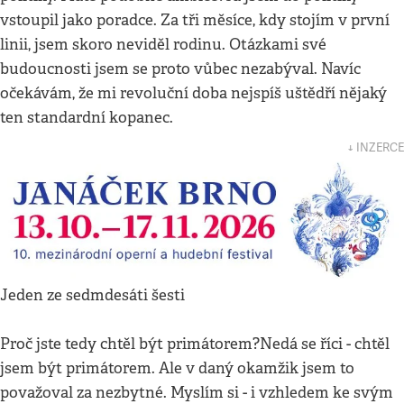
vstoupil jako poradce. Za tři měsíce, kdy stojím v první
linii, jsem skoro neviděl rodinu. Otázkami své
budoucnosti jsem se proto vůbec nezabýval. Navíc
očekávám, že mi revoluční doba nejspíš uštědří nějaký
ten standardní kopanec.
↓ INZERCE
Jeden ze sedmdesáti šesti
Proč jste tedy chtěl být primátorem?Nedá se říci - chtěl
jsem být primátorem. Ale v daný okamžik jsem to
považoval za nezbytné. Myslím si - i vzhledem ke svým