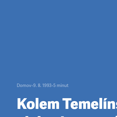
Domov
•
9. 8. 1993
•
5
minut
Kolem Temelín