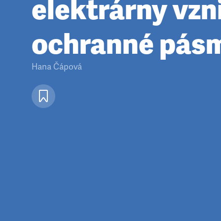
elektrárny vzn
ochranné pás
Hana Čápová