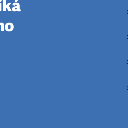
iká
mo