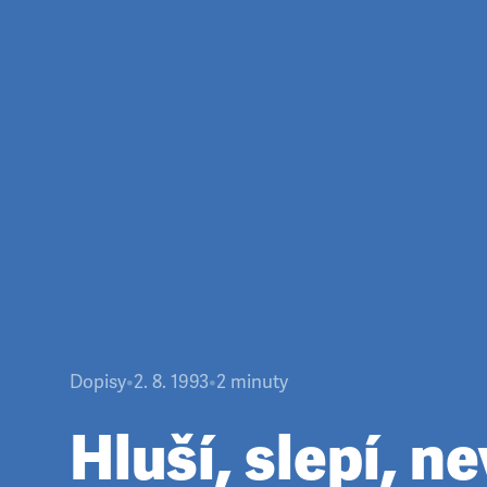
Dopisy
•
2. 8. 1993
•
2
minuty
Hluší, slepí, ne