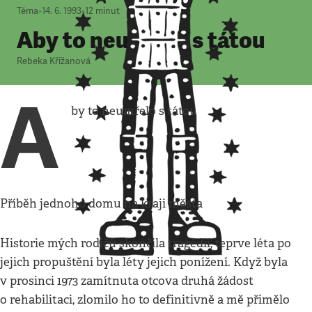
Téma
•
14. 6. 1993
•
12
minut
Aby to neumřelo s tátou
Rebeka Křižanová
A
by to neumřelo s tátou
Příběh jednoho domu na kraji města
Historie mých rodičů skončila tragédií, teprve léta po
jejich propuštění byla léty jejich ponížení. Když byla
v prosinci 1973 zamítnuta otcova druhá žádost
o rehabilitaci, zlomilo ho to definitivně a mě přimělo