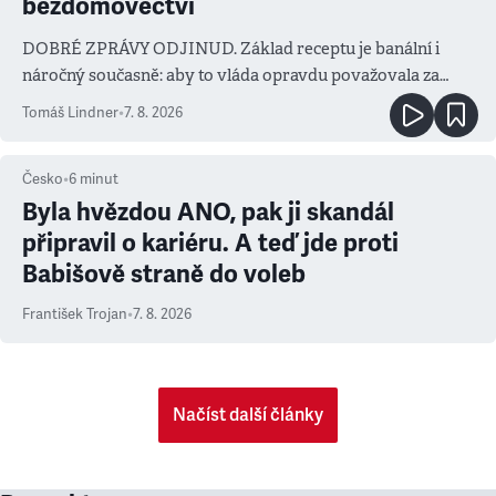
bezdomovectví
DOBRÉ ZPRÁVY ODJINUD. Základ receptu je banální i
náročný současně: aby to vláda opravdu považovala za
prioritu
Tomáš Lindner
•
7. 8. 2026
Česko
•
6
minut
Byla hvězdou ANO, pak ji skandál
připravil o kariéru. A teď jde proti
Babišově straně do voleb
František Trojan
•
7. 8. 2026
Načíst další články