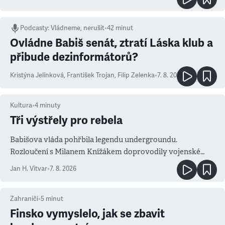
Podcasty
:
Vládneme, nerušit
•
42 minut
Ovládne Babiš senát, ztratí Láska klub a
přibude dezinformátorů?
Kristýna Jelínková
,
František Trojan
,
Filip Zelenka
•
7. 8. 2026
Kultura
•
4
minuty
Tři výstřely pro rebela
Babišova vláda pohřbila legendu undergroundu.
Rozloučení s Milanem Knížákem doprovodily vojenské
salvy i kritika pokrokářů
Jan H. Vitvar
•
7. 8. 2026
Zahraničí
•
5
minut
Finsko vymyslelo, jak se zbavit