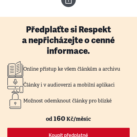
Předplaťte si Respekt
a nepřicházejte o cenné
informace.
Online přístup ke všem článkům a archivu
Články i v audioverzi a mobilní aplikaci
Možnost odemknout články pro blízké
160
od
Kč/měsíc
Koupit předplatné