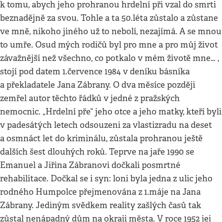
k tomu, abych jeho prohranou hrdelní při vzal do smrti
beznadějně za svou. Tohle a ta 50.léta zůstalo a zůstane
ve mně, nikoho jiného už to nebolí, nezajímá. A se mnou
to umře. Osud mých rodičů byl pro mne a pro můj život
závažnější než všechno, co potkalo v mém životě mne… ,
stojí pod datem 1.července 1984 v deníku básníka
a překladatele Jana Zábrany. O dva měsíce později
zemřel autor těchto řádků v jedné z pražských
nemocnic. „Hrdelní pře“ jeho otce a jeho matky, kteří byli
v padesátých letech odsouzeni za vlastizradu na deset
a osmnáct let do kriminálu, zůstala prohranou ještě
dalších šest dlouhých roků. Teprve na jaře 1990 se
Emanuel a Jiřina Zábranovi dočkali posmrtné
rehabilitace. Dočkal se i syn: loni byla jedna z ulic jeho
rodného Humpolce přejmenována z 1.máje na Jana
Zábrany. Jediným svědkem reality zašlých časů tak
zůstal nenápadný dům na okraji města. V roce 1952 jej