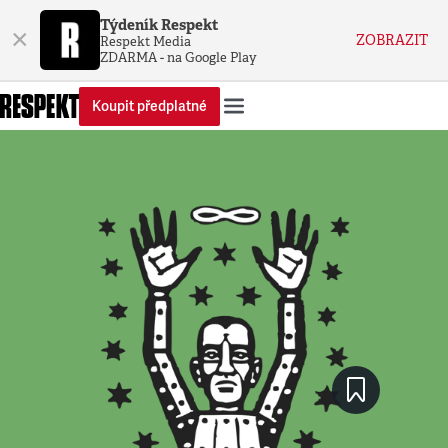
Týdeník Respekt
×
ZOBRAZIT
Respekt Media
ZDARMA - na Google Play
Koupit předplatné