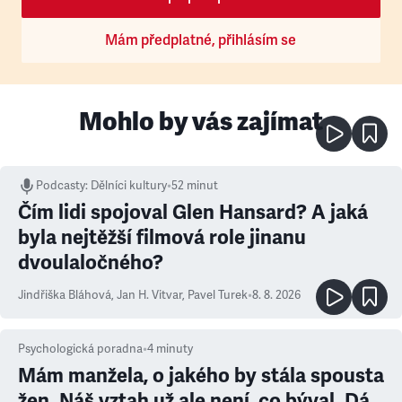
Mám předplatné, přihlásím se
Mohlo by vás zajímat
Podcasty
:
Dělníci kultury
•
52 minut
Čím lidi spojoval Glen Hansard? A jaká
byla nejtěžší filmová role jinanu
dvoulaločného?
Jindřiška Bláhová
,
Jan H. Vitvar
,
Pavel Turek
•
8. 8. 2026
Psychologická poradna
•
4
minuty
Mám manžela, o jakého by stála spousta
žen. Náš vztah už ale není, co býval. Dá