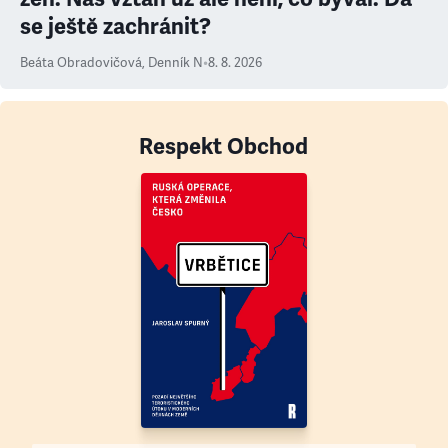
se ještě zachránit?
Beáta Obradovičová
,
Denník N
•
8. 8. 2026
Respekt Obchod