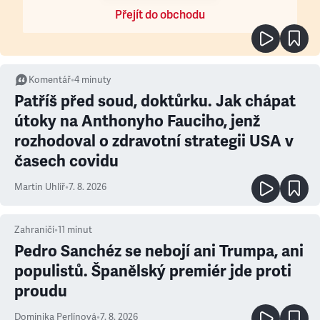
Přejít do obchodu
Komentář
•
4
minuty
Patříš před soud, doktůrku. Jak chápat
útoky na Anthonyho Fauciho, jenž
rozhodoval o zdravotní strategii USA v
časech covidu
Martin Uhlíř
•
7. 8. 2026
Zahraničí
•
11
minut
Pedro Sanchéz se nebojí ani Trumpa, ani
populistů. Španělský premiér jde proti
proudu
Dominika Perlínová
•
7. 8. 2026