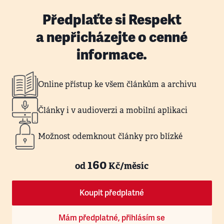
Předplaťte si Respekt
a nepřicházejte o cenné
informace.
Online přístup ke všem článkům a archivu
Články i v audioverzi a mobilní aplikaci
Možnost odemknout články pro blízké
160
od
Kč/měsíc
Koupit předplatné
Mám předplatné, přihlásím se