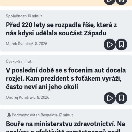
Společnost
•
10
minut
Před 220 lety se rozpadla říše, která z
nás kdysi udělala součást Západu
Marek Švehla
•
6. 8. 2026
Česko
•
8
minut
V poslední době se s focením aut docela
rozjel. Kam prezident s foťákem vyráží,
často neví ani jeho okolí
Ondřej Kundra
•
6. 8. 2026
Podcasty
:
Výtah Respektu
•
17 minut
Bouře na ministerstvu zdravotnictví. Na