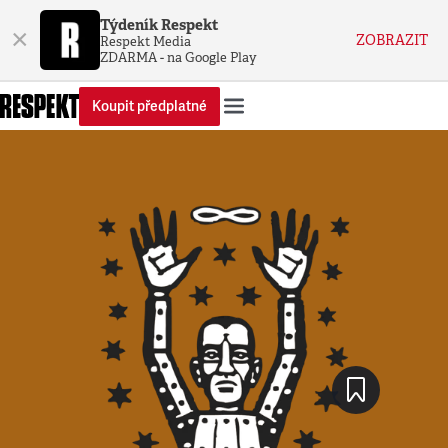
Týdeník Respekt
×
ZOBRAZIT
Respekt Media
ZDARMA - na Google Play
Koupit předplatné