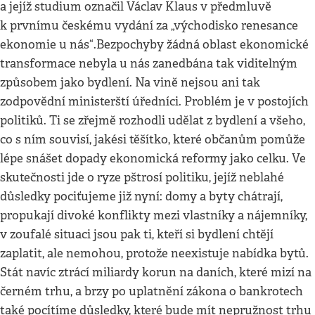
a jejíž studium označil Václav Klaus v předmluvě
k prvnímu českému vydání za „východisko renesance
ekonomie u nás“.Bezpochyby žádná oblast ekonomické
transformace nebyla u nás zanedbána tak viditelným
způsobem jako bydlení. Na vině nejsou ani tak
zodpovědní ministerští úředníci. Problém je v postojích
politiků. Ti se zřejmě rozhodli udělat z bydlení a všeho,
co s ním souvisí, jakési těšítko, které občanům pomůže
lépe snášet dopady ekonomická reformy jako celku. Ve
skutečnosti jde o ryze pštrosí politiku, jejíž neblahé
důsledky pociťujeme již nyní: domy a byty chátrají,
propukají divoké konflikty mezi vlastníky a nájemníky,
v zoufalé situaci jsou pak ti, kteří si bydlení chtějí
zaplatit, ale nemohou, protože neexistuje nabídka bytů.
Stát navíc ztrácí miliardy korun na daních, které mizí na
černém trhu, a brzy po uplatnění zákona o bankrotech
také pocítíme důsledky, které bude mít nepružnost trhu