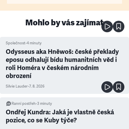
Mohlo by vás zajímat
Společnost
•
4
minuty
Odysseus aka Hněwoš: české překlady
eposu odhalují bídu humanitních věd i
roli Homéra v českém národním
obrození
Silvie Lauder
•
7. 8. 2026
Ranní postřeh
•
3
minuty
Ondřej Kundra: Jaká je vlastně česká
pozice, co se Kuby týče?