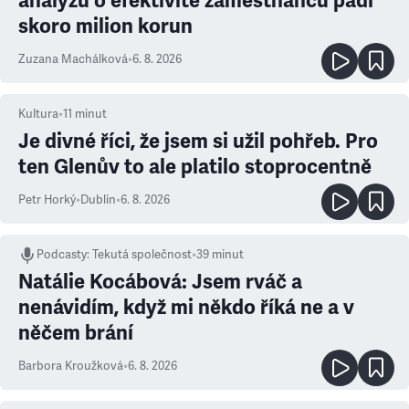
analýzu o efektivitě zaměstnanců padl
skoro milion korun
Zuzana Machálková
•
6. 8. 2026
Kultura
•
11
minut
Je divné říci, že jsem si užil pohřeb. Pro
ten Glenův to ale platilo stoprocentně
Petr Horký
•
Dublin
•
6. 8. 2026
Podcasty
:
Tekutá společnost
•
39 minut
Natálie Kocábová: Jsem rváč a
nenávidím, když mi někdo říká ne a v
něčem brání
Barbora Kroužková
•
6. 8. 2026