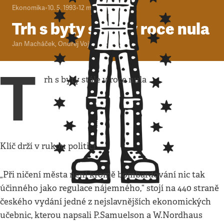
Ekonomika
•
10. 5. 1993
•
12
minut
Trh s byty stále v roce nula
Jan Macháček
,
Ondřej Vojtěch
T
rh s byty stále v roce nula
Klíč drží v rukou politici
„Při ničení města není kromě bombardování nic tak
účinného jako regulace nájemného,“ stojí na 440 straně
českého vydání jedné z nejslavnějších ekonomických
učebnic, kterou napsali P.Samuelson a W.Nordhaus