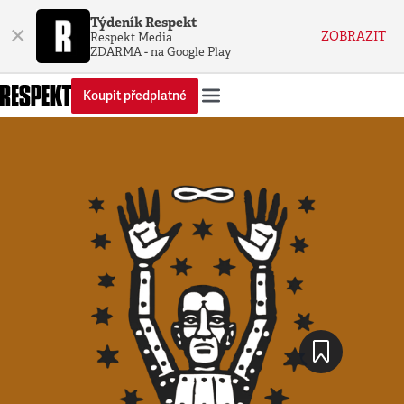
Týdeník Respekt
×
ZOBRAZIT
Respekt Media
ZDARMA - na Google Play
Koupit předplatné