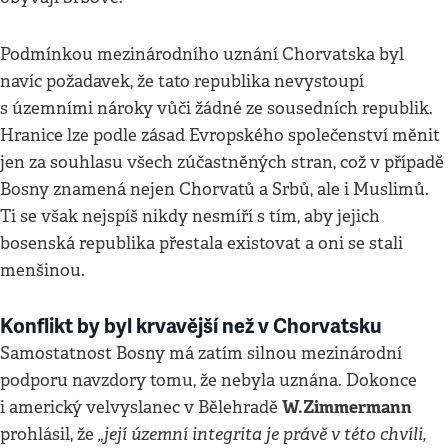
Podmínkou mezinárodního uznání Chorvatska byl
navíc požadavek, že tato republika nevystoupí
s územními nároky vůči žádné ze sousedních republik.
Hranice lze podle zásad Evropského společenství měnit
jen za souhlasu všech zúčastněných stran, což v případě
Bosny znamená nejen Chorvatů a Srbů, ale i Muslimů.
Ti se však nejspíš nikdy nesmíří s tím, aby jejich
bosenská republika přestala existovat a oni se stali
menšinou.
Konflikt by byl krvavější než v Chorvatsku
Samostatnost Bosny má zatím silnou mezinárodní
podporu navzdory tomu, že nebyla uznána. Dokonce
W.Zimmermann
i americký velvyslanec v Bělehradě
„její územní integrita je právě v této chvíli,
prohlásil, že