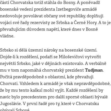
částí Chorvatska totiž stáhla do Bosny. A poněvadž
bosenské vedení prezidenta Izetbegoviče armádě
nedovoluje povolávat občany své republiky, doplňují
vojáci své řady rezervisty ze Srbska a Černé Hory. A to je
převažujícím důvodem napětí, které dnes v Bosně
vládne.
Srbsko si dělá územní nároky na bosenské území.
Dojde-li k rozdělení, podaří se Miloševičovi vytvořit
největší Srbsko, jaké v dějinách existovalo. A verbálně
Tudjman
mu v tom napomáhá chorvatský prezident
.
Počítá pravděpodobně s oblastmi, kde převažují
Chorvati. Vzhledem k armádě je však nepravděpodobné,
že by mu tento kalkul mohl vyjít. Každé rozdělení by
navíc bylo precedentem pro další sporné oblasti bývalé
Jugoslávie. V první řadě pro ty, které v Chorvatsku
obývají Srbové.