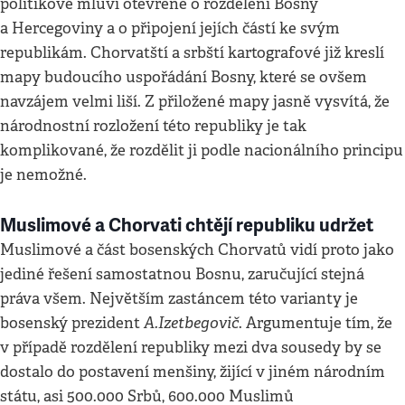
politikové mluví otevřeně o rozdělení Bosny
a Hercegoviny a o připojení jejích částí ke svým
republikám. Chorvatští a srbští kartografové již kreslí
mapy budoucího uspořádání Bosny, které se ovšem
navzájem velmi liší. Z přiložené mapy jasně vysvítá, že
národnostní rozložení této republiky je tak
komplikované, že rozdělit ji podle nacionálního principu
je nemožné.
Muslimové a Chorvati chtějí republiku udržet
Muslimové a část bosenských Chorvatů vidí proto jako
jediné řešení samostatnou Bosnu, zaručující stejná
práva všem. Největším zastáncem této varianty je
A.Izetbegovič
bosenský prezident
. Argumentuje tím, že
v případě rozdělení republiky mezi dva sousedy by se
dostalo do postavení menšiny, žijící v jiném národním
státu, asi 500.000 Srbů, 600.000 Muslimů