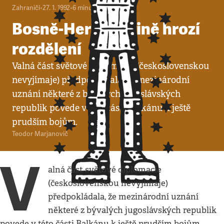
Zahraničí
•
27. 1. 1992
•
6
minut
Bosně-Hercegovině hrozí
rozdělení
Valná část světové diplomacie (československou
nevyjímaje) předpokládala, že mezinárodní
uznání některé z bývalých jugoslávských
republik povede v této části Balkánu k ještě
prudším bojům.
Teodor Marjanovič
V
alná část světové diplomacie
(československou nevyjímaje)
předpokládala, že mezinárodní uznání
některé z bývalých jugoslávských republik
povede v této části Balkánu k ještě prudším bojům.