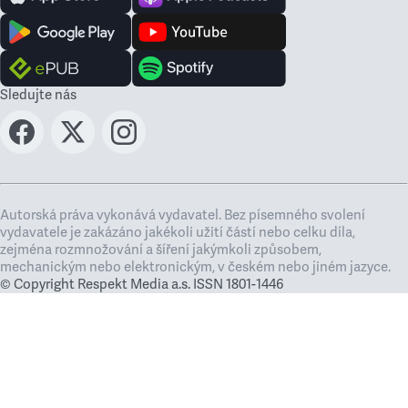
Sledujte nás
Autorská práva vykonává vydavatel. Bez písemného svolení
vydavatele je zakázáno jakékoli užití částí nebo celku díla,
zejména rozmnožování a šíření jakýmkoli způsobem,
mechanickým nebo elektronickým, v českém nebo jiném jazyce.
© Copyright Respekt Media a.s. ISSN 1801-1446