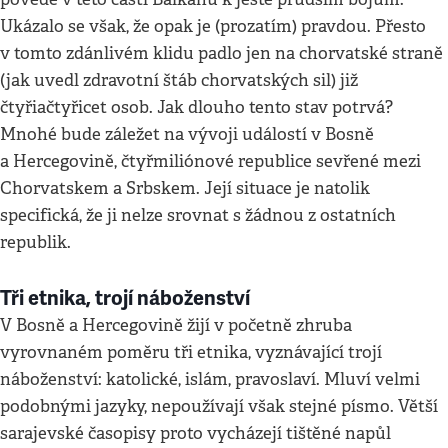
Ukázalo se však, že opak je (prozatím) pravdou. Přesto
v tomto zdánlivém klidu padlo jen na chorvatské straně
(jak uvedl zdravotní štáb chorvatských sil) již
čtyřiačtyřicet osob. Jak dlouho tento stav potrvá?
Mnohé bude záležet na vývoji událostí v Bosně
a Hercegovině, čtyřmiliónové republice sevřené mezi
Chorvatskem a Srbskem. Její situace je natolik
specifická, že ji nelze srovnat s žádnou z ostatních
republik.
Tři etnika, trojí náboženství
V Bosně a Hercegovině žijí v početně zhruba
vyrovnaném poměru tři etnika, vyznávající trojí
náboženství: katolické, islám, pravoslaví. Mluví velmi
podobnými jazyky, nepoužívají však stejné písmo. Větší
sarajevské časopisy proto vycházejí tištěné napůl