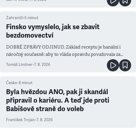
Zahraničí
•
5
minut
Finsko vymyslelo, jak se zbavit
bezdomovectví
DOBRÉ ZPRÁVY ODJINUD. Základ receptu je banální i
náročný současně: aby to vláda opravdu považovala za
prioritu
Tomáš Lindner
•
7. 8. 2026
Česko
•
6
minut
Byla hvězdou ANO, pak ji skandál
připravil o kariéru. A teď jde proti
Babišově straně do voleb
František Trojan
•
7. 8. 2026