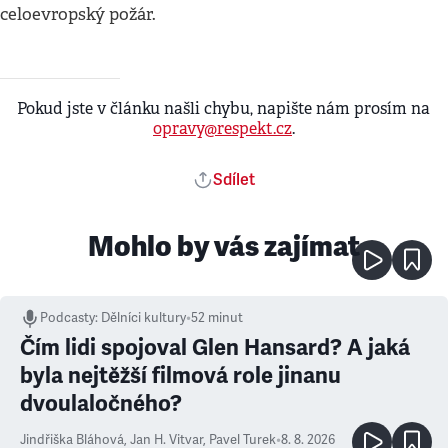
celoevropský požár.
Pokud jste v článku našli chybu, napište nám prosím na
opravy@respekt.cz
.
Sdílet
Mohlo by vás zajímat
Podcasty
:
Dělníci kultury
•
52 minut
Čím lidi spojoval Glen Hansard? A jaká
byla nejtěžší filmová role jinanu
dvoulaločného?
Jindřiška Bláhová
,
Jan H. Vitvar
,
Pavel Turek
•
8. 8. 2026