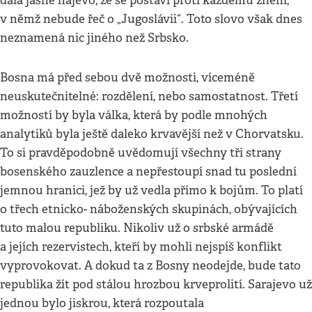
dala jasně najevo, že se postaví proti každému znění,
v němž nebude řeč o „Jugoslávii“. Toto slovo však dnes
neznamená nic jiného než Srbsko.
Bosna má před sebou dvě možnosti, víceméně
neuskutečnitelné: rozdělení, nebo samostatnost. Třetí
možností by byla válka, která by podle mnohých
analytiků byla ještě daleko krvavější než v Chorvatsku.
To si pravděpodobně uvědomují všechny tři strany
bosenského zauzlence a nepřestoupí snad tu poslední
jemnou hranici, jež by už vedla přímo k bojům. To platí
o třech etnicko- náboženských skupinách, obývajících
tuto malou republiku. Nikoliv už o srbské armádě
a jejích rezervistech, kteří by mohli nejspíš konflikt
vyprovokovat. A dokud ta z Bosny neodejde, bude tato
republika žít pod stálou hrozbou krveprolití. Sarajevo už
jednou bylo jiskrou, která rozpoutala