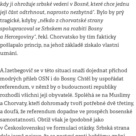
kdy ji ohrožuje srbské vedení v Bosně, které chce jednu
její část odtrhnout, naprosto nezbytná“.
Bylo by prý
„někdo z chorvatské strany
tragické, kdyby
spolupracoval se Srbskem na rozbití Bosny
a Hercegoviny“,
řekl. Chorvatsko by tím fakticky
pošlapalo princip, na jehož základě získalo vlastní
uznání.
A.Izetbegovič se v této situaci snaží dojednat příchod
modrých přileb OSN i do Bosny. Chtěl by uspořádat
referendum, v němž by o budoucnosti republiky
rozhodli všichni její obyvatelé. Spoléhá se na Muslimy
a Chorvaty, kteří dohromady tvoří potřebné dvě třetiny,
a doufá, že referendum dopadne ve prospěch bosenské
samostatnosti. Obtíž však je (podobně jako
v Československu) ve formulaci otázky. Srbská strana