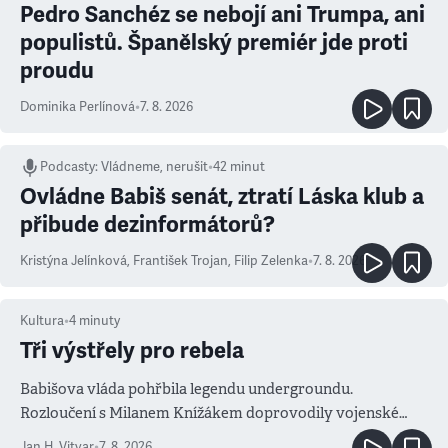
Pedro Sanchéz se nebojí ani Trumpa, ani
populistů. Španělský premiér jde proti
proudu
Dominika Perlínová
•
7. 8. 2026
Podcasty
:
Vládneme, nerušit
•
42 minut
Ovládne Babiš senát, ztratí Láska klub a
přibude dezinformátorů?
Kristýna Jelínková
,
František Trojan
,
Filip Zelenka
•
7. 8. 2026
Kultura
•
4
minuty
Tři výstřely pro rebela
Babišova vláda pohřbila legendu undergroundu.
Rozloučení s Milanem Knížákem doprovodily vojenské
salvy i kritika pokrokářů
Jan H. Vitvar
•
7. 8. 2026