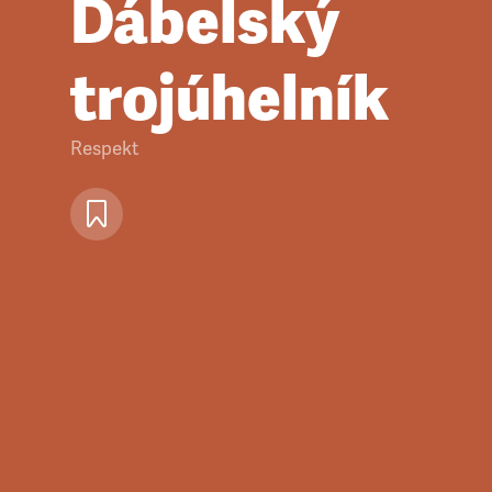
Ďábelský
trojúhelník
Respekt