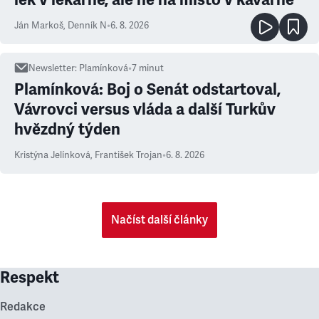
Ján Markoš
,
Denník N
•
6. 8. 2026
Newsletter
:
Plamínková
•
7
minut
Plamínková: Boj o Senát odstartoval,
Vávrovci versus vláda a další Turkův
hvězdný týden
Kristýna Jelínková
,
František Trojan
•
6. 8. 2026
Načíst další články
Respekt
Redakce