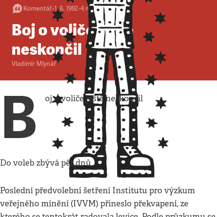
Komentář
•
1. 6. 1992
•
4
minuty
Boj o voliče ještě
neskončil
Vladimír Mlynář
B
oj o voliče ještě neskončil
Do voleb zbývá pět dnů
Poslední předvolební šetření Institutu pro výzkum
veřejného mínění (IVVM) přineslo překvapení, ze
kterého se tentokrát radovala levice. Podle průzkumu se