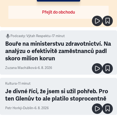
Přejít do obchodu
Podcasty
:
Výtah Respektu
•
17 minut
Bouře na ministerstvu zdravotnictví. Na
analýzu o efektivitě zaměstnanců padl
skoro milion korun
Zuzana Machálková
•
6. 8. 2026
Kultura
•
11
minut
Je divné říci, že jsem si užil pohřeb. Pro
ten Glenův to ale platilo stoprocentně
Petr Horký
•
Dublin
•
6. 8. 2026