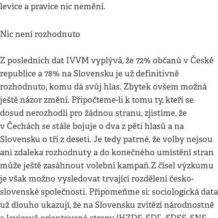
levice a pravice nic nemění.
Nic není rozhodnuto
Z posledních dat IVVM vyplývá, že 72% občanů v České
republice a 78% na Slovensku je už definitivně
rozhodnuto, komu dá svůj hlas. Zbytek ovšem možná
ještě názor změní. Připočteme-li k tomu ty, kteří se
dosud nerozhodli pro žádnou stranu, zjistíme, že
v Čechách se stále bojuje o dva z pěti hlasů a na
Slovensku o tři z deseti. Je tedy patrné, že volby nejsou
ani zdaleka rozhodnuty a do konečného umístění stran
může ještě zasáhnout volební kampaň.Z čísel výzkumu
je však možno vysledovat trvající rozdělení česko-
slovenské společnosti. Připomeňme si: sociologická data
už dlouho ukazují, že na Slovensku zvítězí národnostně