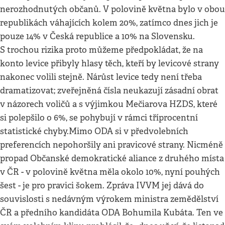
nerozhodnutých občanů. V polovině května bylo v obou
republikách váhajících kolem 20%, zatímco dnes jich je
pouze 14% v Česká republice a 10% na Slovensku.
S trochou rizika proto můžeme předpokládat, že na
konto levice přibyly hlasy těch, kteří by levicové strany
nakonec volili stejně. Nárůst levice tedy není třeba
dramatizovat; zveřejněná čísla neukazují zásadní obrat
v názorech voličů a s výjimkou Mečiarova HZDS, které
si polepšilo o 6%, se pohybují v rámci tříprocentní
statistické chyby.Mimo ODA si v předvolebních
preferencích nepohoršily ani pravicové strany. Nicméně
propad Občanské demokratické aliance z druhého místa
v ČR - v polovině května měla okolo 10%, nyní pouhých
šest - je pro pravici šokem. Zpráva IVVM jej dává do
souvislosti s nedávným výrokem ministra zemědělství
ČR a předního kandidáta ODA Bohumila Kubáta. Ten ve