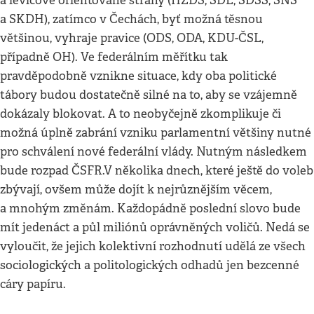
a levicově orientované strany (HZDS, SDĽ, SDSS, SNS
a SKDH), zatímco v Čechách, byť možná těsnou
většinou, vyhraje pravice (ODS, ODA, KDU-ČSL,
případně OH). Ve federálním měřítku tak
pravděpodobně vznikne situace, kdy oba politické
tábory budou dostatečně silné na to, aby se vzájemně
dokázaly blokovat. A to neobyčejně zkomplikuje či
možná úplně zabrání vzniku parlamentní většiny nutné
pro schválení nové federální vlády. Nutným následkem
bude rozpad ČSFR.V několika dnech, které ještě do voleb
zbývají, ovšem může dojít k nejrůznějším věcem,
a mnohým změnám. Každopádně poslední slovo bude
mít jedenáct a půl miliónů oprávněných voličů. Nedá se
vyloučit, že jejich kolektivní rozhodnutí udělá ze všech
sociologických a politologických odhadů jen bezcenné
cáry papíru.