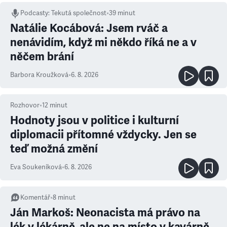
Podcasty
:
Tekutá společnost
•
39 minut
Natálie Kocábová: Jsem rváč a
nenávidím, když mi někdo říká ne a v
něčem brání
Barbora Kroužková
•
6. 8. 2026
Rozhovor
•
12
minut
Hodnoty jsou v politice i kulturní
diplomacii přítomné vždycky. Jen se
teď možná změní
Eva Soukeníková
•
6. 8. 2026
Komentář
•
8
minut
Ján Markoš: Neonacista má právo na
lék v lékárně, ale ne na místo v kavárně