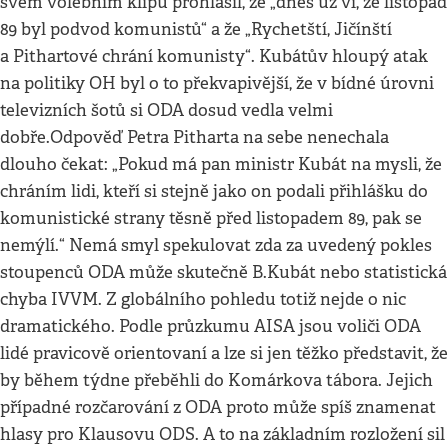
svém volebním klipu prohlásil, že „dnes už ví, že listopad
89 byl podvod komunistů“ a že „Rychetští, Jičínští
a Pithartové chrání komunisty“. Kubátův hloupý atak
na politiky OH byl o to překvapivější, že v bídné úrovni
televizních šotů si ODA dosud vedla velmi
dobře.Odpověď Petra Pitharta na sebe nenechala
dlouho čekat: „Pokud má pan ministr Kubát na mysli, že
chráním lidi, kteří si stejně jako on podali přihlášku do
komunistické strany těsně před listopadem 89, pak se
nemýlí.“ Nemá smyl spekulovat zda za uvedený pokles
stoupenců ODA může skutečně B.Kubát nebo statistická
chyba IVVM. Z globálního pohledu totiž nejde o nic
dramatického. Podle průzkumu AISA jsou voliči ODA
lidé pravicově orientovaní a lze si jen těžko představit, že
by během týdne přeběhli do Komárkova tábora. Jejich
případné rozčarování z ODA proto může spíš znamenat
hlasy pro Klausovu ODS. A to na základním rozložení sil