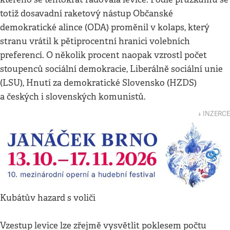
totiž dosavadní raketový nástup Občanské
demokratické alince (ODA) proměnil v kolaps, který
stranu vrátil k pětiprocentní hranici volebních
preferencí. O několik procent naopak vzrostl počet
stoupenců sociální demokracie, Liberálně sociální unie
(LSU), Hnutí za demokratické Slovensko (HZDS)
a českých i slovenských komunistů.
↓ INZERCE
Kubátův hazard s voliči
Vzestup levice lze zřejmě vysvětlit poklesem počtu