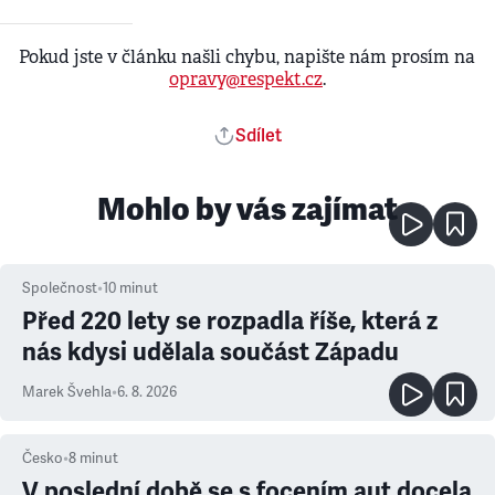
Pokud jste v článku našli chybu, napište nám prosím na
opravy@respekt.cz
.
Sdílet
Mohlo by vás zajímat
Společnost
•
10
minut
Před 220 lety se rozpadla říše, která z
nás kdysi udělala součást Západu
Marek Švehla
•
6. 8. 2026
Česko
•
8
minut
V poslední době se s focením aut docela