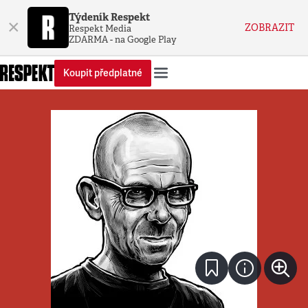
Týdeník Respekt
×
ZOBRAZIT
Respekt Media
ZDARMA - na Google Play
Koupit předplatné