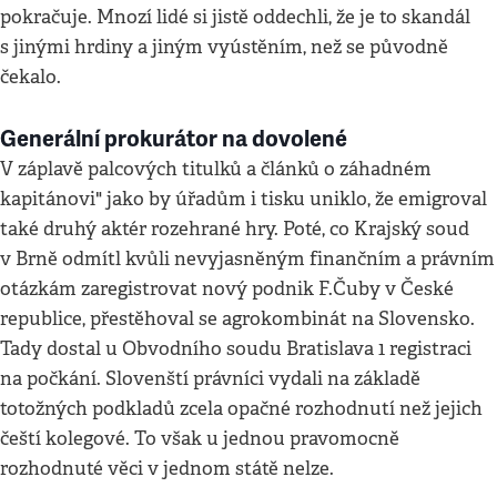
pokračuje. Mnozí lidé si jistě oddechli, že je to skandál
s jinými hrdiny a jiným vyústěním, než se původně
čekalo.
Generální prokurátor na dovolené
V záplavě palcových titulků a článků o záhadném
kapitánovi" jako by úřadům i tisku uniklo, že emigroval
také druhý aktér rozehrané hry. Poté, co Krajský soud
v Brně odmítl kvůli nevyjasněným finančním a právním
otázkám zaregistrovat nový podnik F.Čuby v České
republice, přestěhoval se agrokombinát na Slovensko.
Tady dostal u Obvodního soudu Bratislava 1 registraci
na počkání. Slovenští právníci vydali na základě
totožných podkladů zcela opačné rozhodnutí než jejich
čeští kolegové. To však u jednou pravomocně
rozhodnuté věci v jednom státě nelze.