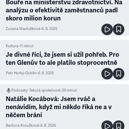
Bouře na ministerstvu zdravotnictví. Na
analýzu o efektivitě zaměstnanců padl
skoro milion korun
Zuzana Machálková
•
6. 8. 2026
Kultura
•
11
minut
Je divné říci, že jsem si užil pohřeb. Pro
ten Glenův to ale platilo stoprocentně
Petr Horký
•
Dublin
•
6. 8. 2026
Podcasty
:
Tekutá společnost
•
39 minut
Natálie Kocábová: Jsem rváč a
nenávidím, když mi někdo říká ne a v
něčem brání
Barbora Kroužková
•
6. 8. 2026