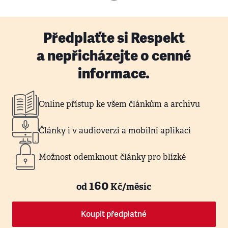
Předplaťte si Respekt
a nepřicházejte o cenné
informace.
Online přístup ke všem článkům a archivu
Články i v audioverzi a mobilní aplikaci
Možnost odemknout články pro blízké
160
od
Kč/měsíc
Koupit předplatné