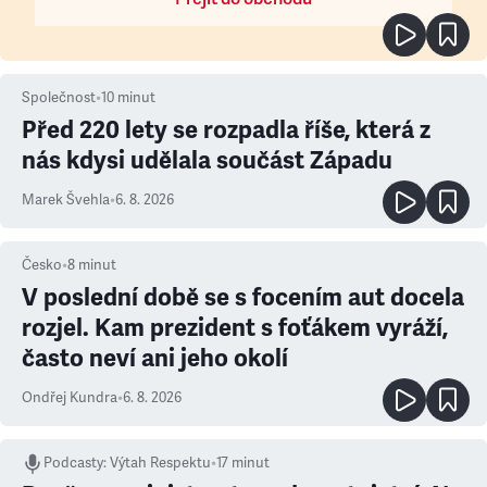
Společnost
•
10
minut
Před 220 lety se rozpadla říše, která z
nás kdysi udělala součást Západu
Marek Švehla
•
6. 8. 2026
Česko
•
8
minut
V poslední době se s focením aut docela
rozjel. Kam prezident s foťákem vyráží,
často neví ani jeho okolí
Ondřej Kundra
•
6. 8. 2026
Podcasty
:
Výtah Respektu
•
17 minut