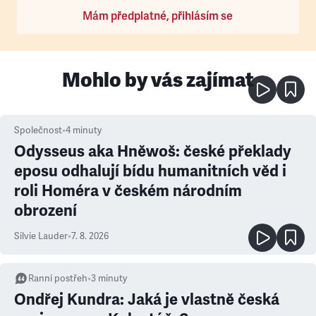
Mám předplatné, přihlásím se
Mohlo by vás zajímat
Společnost
•
4
minuty
Odysseus aka Hněwoš: české překlady
eposu odhalují bídu humanitních věd i
roli Homéra v českém národním
obrození
Silvie Lauder
•
7. 8. 2026
Ranní postřeh
•
3
minuty
Ondřej Kundra: Jaká je vlastně česká