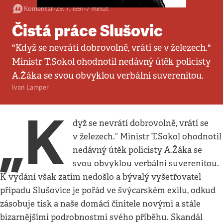
Komentář
•
29. 7. 1991
•
7
minut
Čistá práce Slušovic
"Když se nevrátí dobrovolně, vrátí se v železech."
Ministr T.Sokol ohodnotil nedávný útěk policisty
A.Žáka se svou obvyklou verbální suverenitou.
Ivan Lamper
„K
dyž se nevrátí dobrovolně, vrátí se
v železech.“ Ministr T.Sokol ohodnotil
nedávný útěk policisty A.Žáka se
svou obvyklou verbální suverenitou.
K vydání však zatím nedošlo a bývalý vyšetřovatel
případu Slušovice je pořád ve švýcarském exilu, odkud
zásobuje tisk a naše domácí činitele novými a stále
bizarnějšími podrobnostmi svého příběhu. Skandál