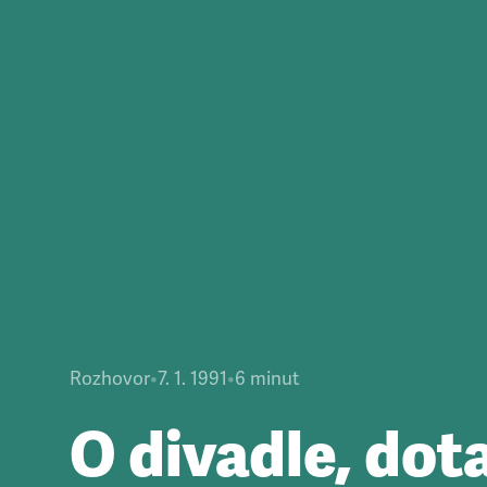
Rozhovor
•
7. 1. 1991
•
6
minut
O divadle, dot