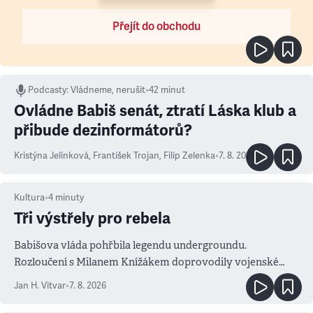
Přejít do obchodu
Podcasty
:
Vládneme, nerušit
•
42 minut
Ovládne Babiš senát, ztratí Láska klub a
přibude dezinformátorů?
Kristýna Jelínková
,
František Trojan
,
Filip Zelenka
•
7. 8. 2026
Kultura
•
4
minuty
Tři výstřely pro rebela
Babišova vláda pohřbila legendu undergroundu.
Rozloučení s Milanem Knížákem doprovodily vojenské
salvy i kritika pokrokářů
Jan H. Vitvar
•
7. 8. 2026