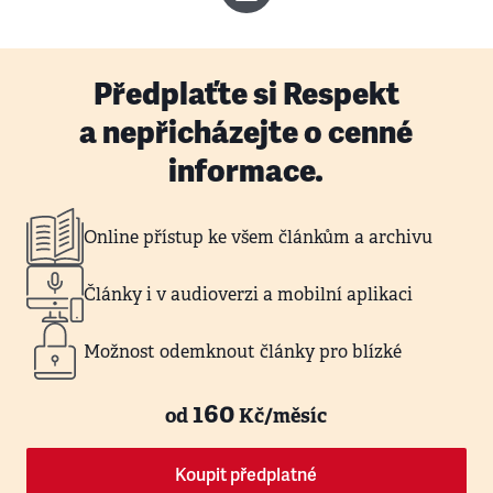
Předplaťte si Respekt
a nepřicházejte o cenné
informace.
Online přístup ke všem článkům a archivu
Články i v audioverzi a mobilní aplikaci
Možnost odemknout články pro blízké
160
od
Kč/měsíc
Koupit předplatné