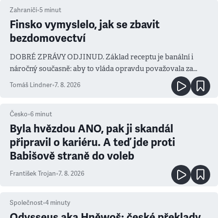
Zahraničí
•
5
minut
Finsko vymyslelo, jak se zbavit
bezdomovectví
DOBRÉ ZPRÁVY ODJINUD. Základ receptu je banální i
náročný současně: aby to vláda opravdu považovala za
prioritu
Tomáš Lindner
•
7. 8. 2026
Česko
•
6
minut
Byla hvězdou ANO, pak ji skandál
připravil o kariéru. A teď jde proti
Babišově straně do voleb
František Trojan
•
7. 8. 2026
Společnost
•
4
minuty
Odysseus aka Hněwoš: české překlady