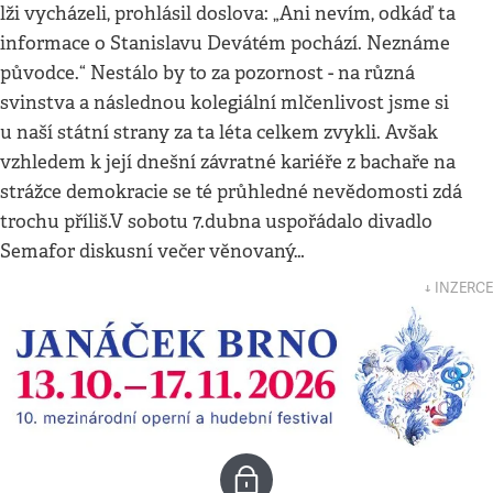
lži vycházeli, prohlásil doslova: „Ani nevím, odkáď ta
informace o Stanislavu Devátém pochází. Neznáme
původce.“ Nestálo by to za pozornost - na různá
svinstva a následnou kolegiální mlčenlivost jsme si
u naší státní strany za ta léta celkem zvykli. Avšak
vzhledem k její dnešní závratné kariéře z bachaře na
strážce demokracie se té průhledné nevědomosti zdá
trochu příliš.V sobotu 7.dubna uspořádalo divadlo
Semafor diskusní večer věnovaný…
↓ INZERCE