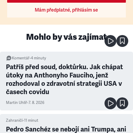
Mám předplatné, přihlásím se
Mohlo by vás zajímat
Komentář
•
4
minuty
Patříš před soud, doktůrku. Jak chápat
útoky na Anthonyho Fauciho, jenž
rozhodoval o zdravotní strategii USA v
časech covidu
Martin Uhlíř
•
7. 8. 2026
Zahraničí
•
11
minut
Pedro Sanchéz se nebojí ani Trumpa, ani