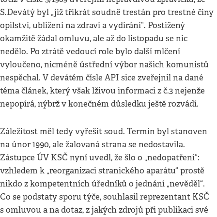
S.Devátý byl „již třikrát soudně trestán pro trestné činy
opilství, ublížení na zdraví a vydírání“. Postižený
okamžitě žádal omluvu, ale až do listopadu se nic
nedělo. Po ztrátě vedoucí role bylo další mlčení
vyloučeno, nicméně ústřední výbor našich komunistů
nespěchal. V devátém čísle API sice zveřejnil na dané
téma článek, který však lživou informaci z č.3 nejenže
nepopírá, nýbrž v konečném důsledku ještě rozvádí.
Záležitost měl tedy vyřešit soud. Termín byl stanoven
na únor 1990, ale žalovaná strana se nedostavila.
Zástupce ÚV KSČ nyní uvedl, že šlo o „nedopatření“:
vzhledem k „reorganizaci stranického aparátu“ prostě
nikdo z kompetentních úředníků o jednání „nevěděl“.
Co se podstaty sporu týče, souhlasil reprezentant KSČ
s omluvou a na dotaz, z jakých zdrojů při publikaci své