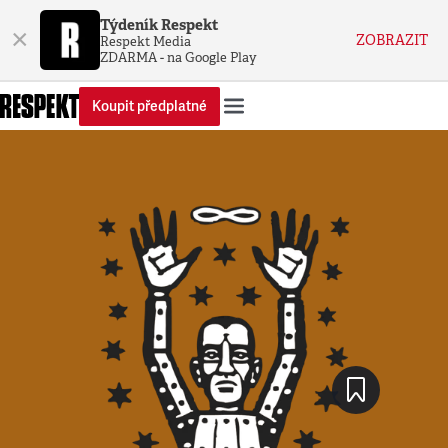
Týdeník Respekt
×
ZOBRAZIT
Respekt Media
ZDARMA - na Google Play
Koupit předplatné