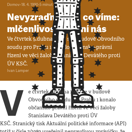
Domov
•
18. 4. 1990
•
5
minut
Nevyzraďme nic, co víme:
mlčenlivost chrání nás
Ve čtvrtek 5.dubna 199O se v budově Obvodního
soudu pro Prahu 1 konalo občansko-právní
řízení ve věci žaloby Stanislava Devátého proti
ÚV KSČ.
Ivan Lamper
V
e čtvrtek 5.dubna 199O se v budově
Obvodního soudu pro Prahu 1 konalo
občansko-právní řízení ve věci žaloby
Stanislava Devátého proti ÚV
KSČ. Stranický tisk Aktuální politické informace (API)
totiž v čísle 3/1989 uveřejnil nepravdivou zprávičku, že