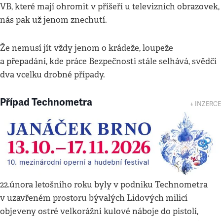
VB, které mají ohromit v příšeří u televizních obrazovek,
nás pak už jenom znechutí.
Že nemusí jít vždy jenom o krádeže, loupeže
a přepadání, kde práce Bezpečnosti stále selhává, svědčí
dva vcelku drobné případy.
Případ Technometra
↓ INZERCE
22.února letošního roku byly v podniku Technometra
v uzavřeném prostoru bývalých Lidových milicí
objeveny ostré velkorážní kulové náboje do pistolí,