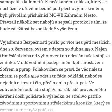
samopalů a kulometů. K nečekanému nálezu, který se
nacházel v dřevěné bedně pod plechovými skříněmi,
byli přivoláni příslušníci MO-VB Zahradní Město.
Převzali několik set nábojů a sepsali protokol s tím, že
bude záležitost bezodkladně vyšetřena.
Vyjádření z Bezpečnosti přišlo po více než pěti měsících,
dne 30. července, ovšem s datem 20.dubna 1990. Nejen
tříměsíční doba od vyhotovení do odeslání však stojí za
zmínku. V odůvodnění podepsaném kpt.Jaroslavem
Šofrem a pprap. Polakovičem se praví, že věc nálezu
zbraní se podle §159 odst.1 tr. řádu odkládá, neboť se
nejedná o trestní čin, přečin ani o přestupek. Ve
zdůvodnění odkladu stojí, že na základě provedeného
šetření došli policisté k výsledku, že střelivo patřilo
závodnímu sportovnímu střeleckému kroužku, který se
rozpadl v roce 1982 poté, co…