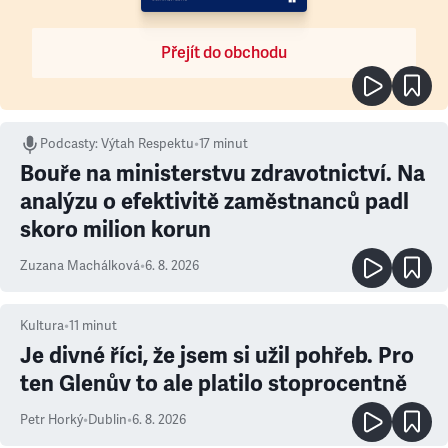
Přejít do obchodu
Podcasty
:
Výtah Respektu
•
17 minut
Bouře na ministerstvu zdravotnictví. Na
analýzu o efektivitě zaměstnanců padl
skoro milion korun
Zuzana Machálková
•
6. 8. 2026
Kultura
•
11
minut
Je divné říci, že jsem si užil pohřeb. Pro
ten Glenův to ale platilo stoprocentně
Petr Horký
•
Dublin
•
6. 8. 2026