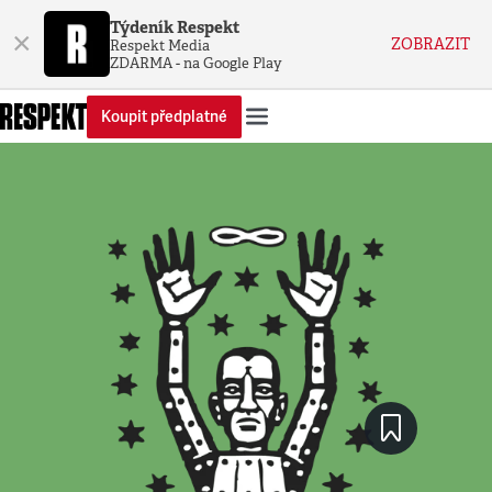
Týdeník Respekt
×
ZOBRAZIT
Respekt Media
ZDARMA - na Google Play
Koupit předplatné