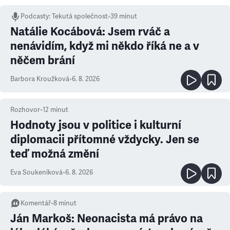
Podcasty
:
Tekutá společnost
•
39 minut
Natálie Kocábová: Jsem rváč a
nenávidím, když mi někdo říká ne a v
něčem brání
Barbora Kroužková
•
6. 8. 2026
Rozhovor
•
12
minut
Hodnoty jsou v politice i kulturní
diplomacii přítomné vždycky. Jen se
teď možná změní
Eva Soukeníková
•
6. 8. 2026
Komentář
•
8
minut
Ján Markoš: Neonacista má právo na