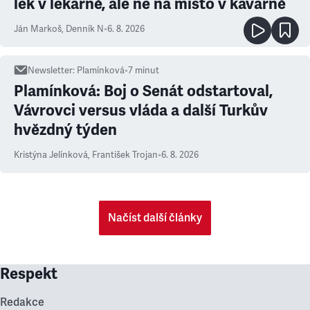
lék v lékárně, ale ne na místo v kavárně
Ján Markoš
,
Denník N
•
6. 8. 2026
Newsletter
:
Plamínková
•
7
minut
Plamínková: Boj o Senát odstartoval,
Vávrovci versus vláda a další Turkův
hvězdný týden
Kristýna Jelínková
,
František Trojan
•
6. 8. 2026
Načíst další články
Respekt
Redakce