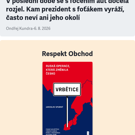
V poslední době se s focením aut docela
rozjel. Kam prezident s foťákem vyráží,
často neví ani jeho okolí
Ondřej Kundra
•
6. 8. 2026
Respekt Obchod