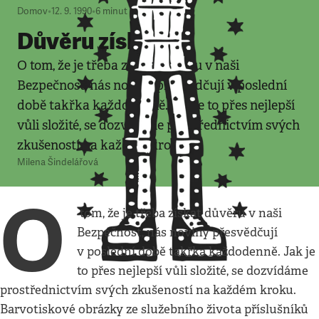
Domov
•
12. 9. 1990
•
6
minut
Důvěru získat?
O tom, že je třeba získat důvěru v naši
Bezpečnost, nás noviny přesvědčují v poslední
době takřka každodenně. Jak je to přes nejlepší
vůli složité, se dozvídáme prostřednictvím svých
zkušeností na každém kroku.
Milena Šindelářová
O
tom, že je třeba získat důvěru v naši
Bezpečnost, nás noviny přesvědčují
v poslední době takřka každodenně. Jak je
to přes nejlepší vůli složité, se dozvídáme
prostřednictvím svých zkušeností na každém kroku.
Barvotiskové obrázky ze služebního života příslušníků