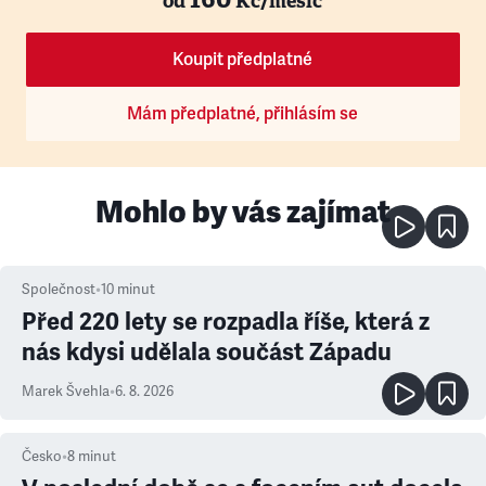
od
Kč/měsíc
Koupit předplatné
Mám předplatné, přihlásím se
Mohlo by vás zajímat
Společnost
•
10
minut
Před 220 lety se rozpadla říše, která z
nás kdysi udělala součást Západu
Marek Švehla
•
6. 8. 2026
Česko
•
8
minut