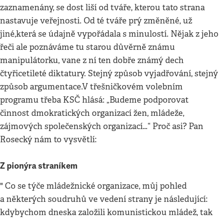
zaznamenány, se dost liší od tváře, kterou tato strana
nastavuje veřejnosti. Od té tváře prý změněné, už
jiné,která se údajně vypořádala s minulostí. Nějak z jeho
řeči ale poznáváme tu starou důvěrně známu
manipulátorku, vane z ní ten dobře známý dech
čtyřicetileté diktatury. Stejný způsob vyjadřování, stejný
způsob argumentace.V třešničkovém volebním
programu třeba KSČ hlásá: „Budeme podporovat
činnost dmokratických organizací žen, mládeže,
zájmových společenských organizací…“ Proč asi? Pan
Rosecký nám to vysvětlí:
Z pionýra straníkem
" Co se týče mládežnické organizace, můj pohled
a některých soudruhů ve vedení strany je následující:
kdybychom dneska založili komunistickou mládež, tak