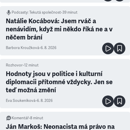
Podcasty
:
Tekutá společnost
•
39 minut
Natálie Kocábová: Jsem rváč a
nenávidím, když mi někdo říká ne a v
něčem brání
Barbora Kroužková
•
6. 8. 2026
Rozhovor
•
12
minut
Hodnoty jsou v politice i kulturní
diplomacii přítomné vždycky. Jen se
teď možná změní
Eva Soukeníková
•
6. 8. 2026
Komentář
•
8
minut
Ján Markoš: Neonacista má právo na