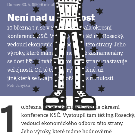
Domov
•
30. 5. 1990
•
6
minut
Není nad upřímnost
10.března t.r. se v Semilech konala okresní
konference KSČ. Vystoupil tam též ing.Rosecký,
vedoucí ekonomického odboru této strany. Jeho
výroky, které máme hodnověrně zaznamenány,
se dost liší od tváře, kterou tato strana nastavuje
veřejnosti. Od té tváře prý změněné, už
jiné,která se údajně vypořádala s minulostí.
Petr Janyška
1
0.března t.r. se v Semilech konala okresní
konference KSČ. Vystoupil tam též ing.Rosecký,
vedoucí ekonomického odboru této strany.
Jeho výroky, které máme hodnověrně