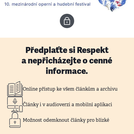
Předplaťte si Respekt
a nepřicházejte o cenné
informace.
Online přístup ke všem článkům a archivu
Články i v audioverzi a mobilní aplikaci
Možnost odemknout články pro blízké