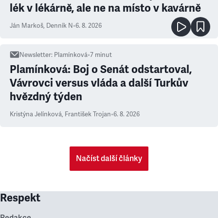
lék v lékárně, ale ne na místo v kavárně
Ján Markoš
,
Denník N
•
6. 8. 2026
Newsletter
:
Plamínková
•
7
minut
Plamínková: Boj o Senát odstartoval,
Vávrovci versus vláda a další Turkův
hvězdný týden
Kristýna Jelínková
,
František Trojan
•
6. 8. 2026
Načíst další články
Respekt