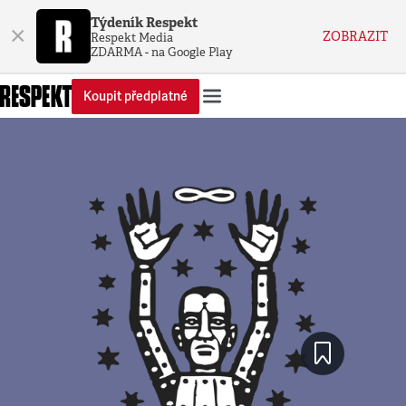
Týdeník Respekt
×
ZOBRAZIT
Respekt Media
ZDARMA - na Google Play
Koupit předplatné