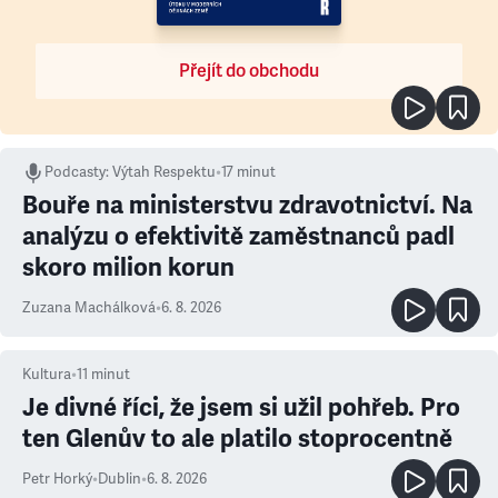
Přejít do obchodu
Podcasty
:
Výtah Respektu
•
17 minut
Bouře na ministerstvu zdravotnictví. Na
analýzu o efektivitě zaměstnanců padl
skoro milion korun
Zuzana Machálková
•
6. 8. 2026
Kultura
•
11
minut
Je divné říci, že jsem si užil pohřeb. Pro
ten Glenův to ale platilo stoprocentně
Petr Horký
•
Dublin
•
6. 8. 2026