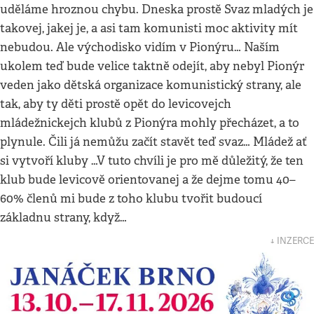
uděláme hroznou chybu. Dneska prostě Svaz mladých je
takovej, jakej je, a asi tam komunisti moc aktivity mít
nebudou. Ale východisko vidím v Pionýru… Naším
ukolem teď bude velice taktně odejít, aby nebyl Pionýr
veden jako dětská organizace komunistický strany, ale
tak, aby ty děti prostě opět do levicovejch
mládežnickejch klubů z Pionýra mohly přecházet, a to
plynule. Čili já nemůžu začít stavět teď svaz… Mládež ať
si vytvoří kluby …V tuto chvíli je pro mě důležitý, že ten
klub bude levicově orientovanej a že dejme tomu 40–
60% členů mi bude z toho klubu tvořit budoucí
základnu strany, když…
↓ INZERCE