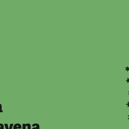
a
ravena