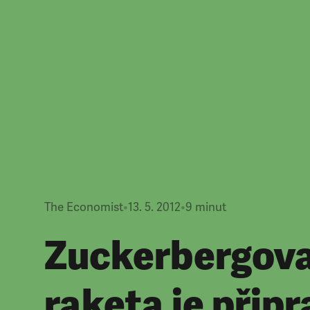
The Economist
•
13. 5. 2012
•
9
minut
Zuckerbergov
raketa je přip