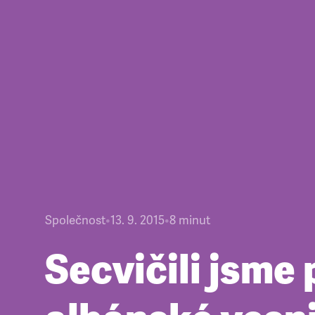
Společnost
•
13. 9. 2015
•
8
minut
Secvičili jsme 