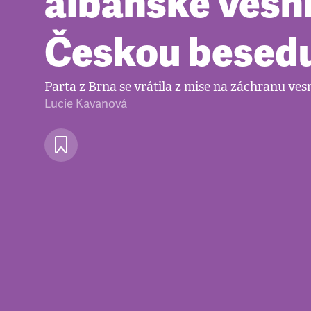
albánské vesn
Českou besed
Parta z Brna se vrátila z mise na záchranu ves
Lucie Kavanová