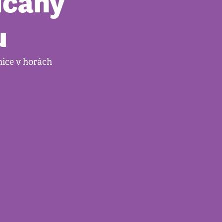
ičany
u
nice v horách