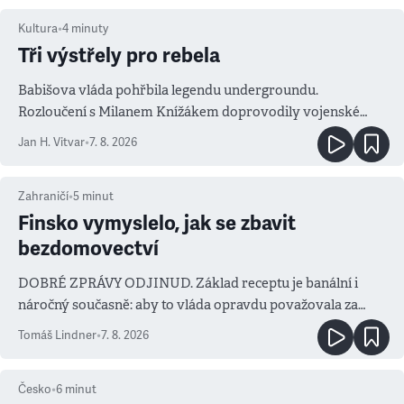
Kultura
•
4
minuty
Tři výstřely pro rebela
Babišova vláda pohřbila legendu undergroundu.
Rozloučení s Milanem Knížákem doprovodily vojenské
salvy i kritika pokrokářů
Jan H. Vitvar
•
7. 8. 2026
Zahraničí
•
5
minut
Finsko vymyslelo, jak se zbavit
bezdomovectví
DOBRÉ ZPRÁVY ODJINUD. Základ receptu je banální i
náročný současně: aby to vláda opravdu považovala za
prioritu
Tomáš Lindner
•
7. 8. 2026
Česko
•
6
minut