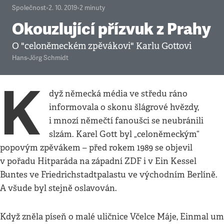
Společnost
•
2. 10. 2019
•
2
minuty
Okouzlující přízvuk z Prahy
O "celoněmeckém zpěvákovi" Karlu Gottovi
Hans-Jörg Schmidt
K
dyž německá média ve středu ráno
informovala o skonu šlágrové hvězdy,
i mnozí němečtí fanoušci se neubránili
slzám. Karel Gott byl „celoněmeckým“
popovým zpěvákem – před rokem 1989 se objevil
v pořadu Hitparáda na západní ZDF i v Ein Kessel
Buntes ve Friedrichstadtpalastu ve východním Berlíně.
A všude byl stejně oslavován.
Když zněla píseň o malé uličnice Včelce Máje, Einmal um