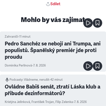
Sdílet
Mohlo by vás zajímat
Zahraničí
•
11
minut
Pedro Sanchéz se nebojí ani Trumpa, ani
populistů. Španělský premiér jde proti
proudu
Dominika Perlínová
•
7. 8. 2026
Podcasty
:
Vládneme, nerušit
•
42 minut
Ovládne Babiš senát, ztratí Láska klub a
přibude dezinformátorů?
Kristýna Jelínková
,
František Trojan
,
Filip Zelenka
•
7. 8. 2026