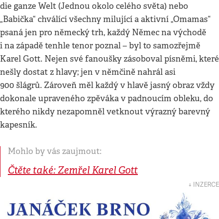
die ganze Welt (Jednou okolo celého světa) nebo
„Babička“ chválící všechny milující a aktivní „Omamas“
psaná jen pro německý trh, každý Němec na východě
i na západě tenhle tenor poznal – byl to samozřejmě
Karel Gott. Nejen své fanoušky zásoboval písněmi, které
nešly dostat z hlavy; jen v němčině nahrál asi
900 šlágrů. Zároveň měl každý v hlavě jasný obraz vždy
dokonale upraveného zpěváka v padnoucím obleku, do
kterého nikdy nezapomněl vetknout výrazný barevný
kapesník.
Mohlo by vás zaujmout:
Čtěte také: Zemřel Karel Gott
↓ INZERCE