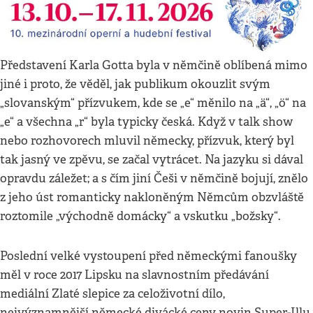
Představení Karla Gotta byla v němčině oblíbená mimo
jiné i proto, že věděl, jak publikum okouzlit svým
„slovanským“ přízvukem, kde se „e“ měnilo na „ä“, „ö“ na
„e“ a všechna „r“ byla typicky česká. Když v talk show
nebo rozhovorech mluvil německy, přízvuk, který byl
tak jasný ve zpěvu, se začal vytrácet. Na jazyku si dával
opravdu záležet; a s čím jiní Češi v němčině bojují, znělo
z jeho úst romanticky nakloněným Němcům obzvláště
roztomile „východně domácky“ a vskutku „božsky“.
Poslední velké vystoupení před německými fanoušky
měl v roce 2017 Lipsku na slavnostním předávání
mediální Zlaté slepice za celoživotní dílo,
nejvýznamnější německé divácké ceny novin Super-Illu