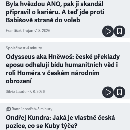
Byla hvězdou ANO, pak ji skandál
připravil o kariéru. A teď jde proti
Babišově straně do voleb
František Trojan
•
7. 8. 2026
Společnost
•
4
minuty
Odysseus aka Hněwoš: české překlady
eposu odhalují bídu humanitních věd i
roli Homéra v českém národním
obrození
Silvie Lauder
•
7. 8. 2026
Ranní postřeh
•
3
minuty
Ondřej Kundra: Jaká je vlastně česká
pozice, co se Kuby týče?