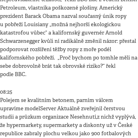
Petroleum, vlastníka poškozené plošiny. Americký
prezident Barack Obama nazval současný únik ropy
u pobřeží Louisiany „možná nejhorší ekologickou
katastrofou vůbec“ a kalifornský guvernér Arnold
Schwarzenegger kvůli ní radikálně změnil názor: přestal
podporovat rozšíření těžby ropy z moře podél
kalifornského pobřeží. „Proč bychom po tomhle měli na
sebe dobrovolně brát tak obrovské riziko?“ řekl
podle BBC.
08:25
Polejem se kvalitním betonem, parním válcem
upravíme modelServer Aktuálně zveřejnil čerstvou
studii a průzkum organizace Nesehnutí,z nichž vyplývá,
že hypermarkety, supermarkety a diskonty už v České
republice zabraly plochu velkou jako 900 fotbalových