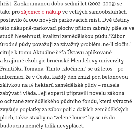
hřišť. Za zkoumanou dobu sedmi let (2002–2009) se
také pro
zájemce o nákup
ve velkých samoobsluhách
postavilo 81 000 nových parkovacích míst. Dvě třetiny
této nákupně-parkovací plochy přitom zabraly, píše se ve
studii Nesehnutí, kvalitní zemědělskou půdu."Zábor
úrodné půdy považuji za závažný problém, ne-li zločin,“
cituje k tomu Aktuálně šéfa Ústavu aplikované
a krajinné ekologie brněnské Mendelovy univerzity
Františka Tomana. Tímto „zločinem“ se už letos – po
informaci, že v Česku každý den zmizí pod betonovou
zálivkou na 15 hektarů zemědělské půdy – musela
zabývat i vláda. Její experti připravili novelu zákona
o ochraně zemědělského půdního fondu, která výrazně
zvyšuje poplatky za zábor polí a dalších zemědělských
ploch, takže stavby na "zelené louce" by se už do
budoucna neměly tolik nevyplácet.