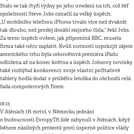
Stalo se tak čtyři týdny po jeho uvedení na trh, což šéf
společnosti Steve Jobs označil za velký úspěch:
„U mobilního telefonu iPhone trvalo více než dvakrát
tak dlouho, než prodej dosáhl stejného čísla,“ řekl Jobs.
Za tento úspěch ovšem, jak připomíná BBC, musela
firma také něco zaplatit. Kvůli nutnosti uspokojit zájem
amerického trhu byla celosvětová premiéra iPadu
odložena až na konec května a úspěch Jobsovy novinky
také rozhýbal konkurenci: svoje vlastní počítačové
tablety hodlá dodat v průběhu letoška do obchodů celá
řada computerových firem.
16:13
V Aténách tři mrtví, v Německu jednání
o budoucnosti EvropyTři lidé zahynuli v Aténách, když
během násilných protestů proti úsporné politice vlády