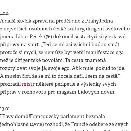
12:15
A další skvělá zpráva na předěl dne z PrahyJedna
z největších osobností české kultury, dirigent světového
jména Libor Pešek (76) dokončil šestačtyřicátý rok své
přípravy na smrt. „Teď se mi asi všichni budou smát,
protože si myslí, že nemůže být větší manifestace ega
než je dirigentské povolání. Ta cesta znamená
rozptylovat svoje já, svoje ego. Až k nule, pokud to jde.
A musím říct, že se mi to docela daří. Jsem na cestě,“
prozradil
mistr
některé peripetie a výsledky svých
příprav v rozhovoru pro magazín Lidových novin.
13:01
Hlavy domů!Francouzský parlament bezmála
jednohlasně (457:8) rozhodl, že Francie odebere ze svých