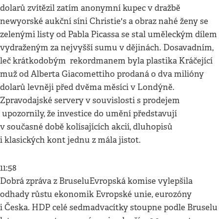
dolarů zvítězil zatím anonymní kupec v dražbě
newyorské aukční síni Christie's a obraz nahé ženy se
zelenými listy od Pabla Picassa se stal uměleckým dílem
vydraženým za nejvyšší sumu v dějinách. Dosavadním,
leč krátkodobým rekordmanem byla plastika Kráčející
muž od Alberta Giacomettiho prodaná o dva milióny
dolarů levněji před dvěma měsíci v Londýně.
Zpravodajské servery v souvislosti s prodejem
upozornily, že investice do umění představují
v současné době kolísajících akcií, dluhopisů
i klasických kont jednu z mála jistot.
11:58
Dobrá zpráva z BruseluEvropská komise vylepšila
odhady růstu ekonomik Evropské unie, eurozóny
i Česka. HDP celé sedmadvacítky stoupne podle Bruselu