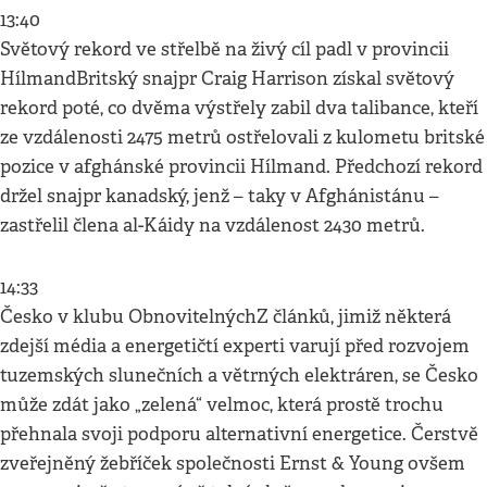
13:40
Světový rekord ve střelbě na živý cíl padl v provincii
HílmandBritský snajpr Craig Harrison získal světový
rekord poté, co dvěma výstřely zabil dva talibance, kteří
ze vzdálenosti 2475 metrů ostřelovali z kulometu britské
pozice v afghánské provincii Hílmand. Předchozí rekord
držel snajpr kanadský, jenž – taky v Afghánistánu –
zastřelil člena al-Káidy na vzdálenost 2430 metrů.
14:33
Česko v klubu ObnovitelnýchZ článků, jimiž některá
zdejší média a energetičtí experti varují před rozvojem
tuzemských slunečních a větrných elektráren, se Česko
může zdát jako „zelená“ velmoc, která prostě trochu
přehnala svoji podporu alternativní energetice. Čerstvě
zveřejněný žebříček společnosti Ernst & Young ovšem