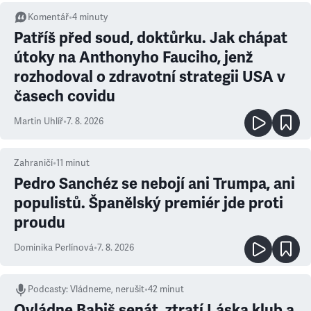
Komentář
•
4
minuty
Patříš před soud, doktůrku. Jak chápat
útoky na Anthonyho Fauciho, jenž
rozhodoval o zdravotní strategii USA v
časech covidu
Martin Uhlíř
•
7. 8. 2026
Zahraničí
•
11
minut
Pedro Sanchéz se nebojí ani Trumpa, ani
populistů. Španělský premiér jde proti
proudu
Dominika Perlínová
•
7. 8. 2026
Podcasty
:
Vládneme, nerušit
•
42 minut
Ovládne Babiš senát, ztratí Láska klub a