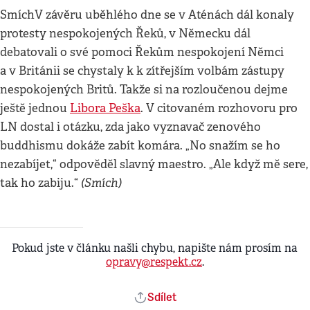
SmíchV závěru uběhlého dne se v Aténách dál konaly
protesty nespokojených Řeků, v Německu dál
debatovali o své pomoci Řekům nespokojení Němci
a v Británii se chystaly k k zítřejším volbám zástupy
nespokojených Britů. Takže si na rozloučenou dejme
ještě jednou
Libora Peška
. V citovaném rozhovoru pro
LN dostal i otázku, zda jako vyznavač zenového
buddhismu dokáže zabít komára. „No snažím se ho
nezabíjet,“ odpověděl slavný maestro. „Ale když mě sere,
(Smích)
tak ho zabiju.“
Pokud jste v článku našli chybu, napište nám prosím na
opravy@respekt.cz
.
Sdílet