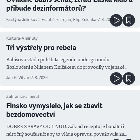
přibude dezinformátorů?
Kristýna Jelínková
,
František Trojan
,
Filip Zelenka
•
7. 8. 2026
Kultura
•
4
minuty
Tři výstřely pro rebela
Babišova vláda pohřbila legendu undergroundu.
Rozloučení s Milanem Knížákem doprovodily vojenské
salvy i kritika pokrokářů
Jan H. Vitvar
•
7. 8. 2026
Zahraničí
•
5
minut
Finsko vymyslelo, jak se zbavit
bezdomovectví
DOBRÉ ZPRÁVY ODJINUD. Základ receptu je banální i
náročný současně: aby to vláda opravdu považovala za