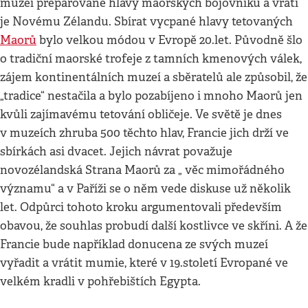
muzeí preparované hlavy maorských bojovníků a vrátí
je Novému Zélandu. Sbírat vycpané hlavy tetovaných
Maorů
bylo velkou módou v Evropě 20.let. Původně šlo
o tradiční maorské trofeje z tamních kmenových válek,
zájem kontinentálních muzeí a sběratelů ale způsobil, že
„tradice“ nestačila a bylo pozabíjeno i mnoho Maorů jen
kvůli zajímavému tetování obličeje. Ve světě je dnes
v muzeích zhruba 500 těchto hlav, Francie jich drží ve
sbírkách asi dvacet. Jejich návrat považuje
novozélandská Strana Maorů za „ věc mimořádného
významu“ a v Paříži se o něm vede diskuse už několik
let. Odpůrci tohoto kroku argumentovali především
obavou, že souhlas probudí další kostlivce ve skříni. A že
Francie bude například donucena ze svých muzeí
vyřadit a vrátit mumie, které v 19.století Evropané ve
velkém kradli v pohřebištích Egypta.