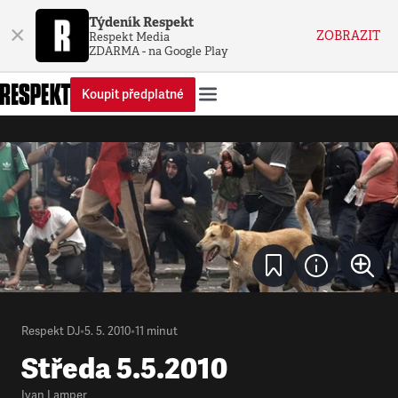
Týdeník Respekt
×
ZOBRAZIT
Respekt Media
ZDARMA - na Google Play
Koupit předplatné
Respekt DJ
•
5. 5. 2010
•
11
minut
Středa 5.5.2010
Ivan Lamper