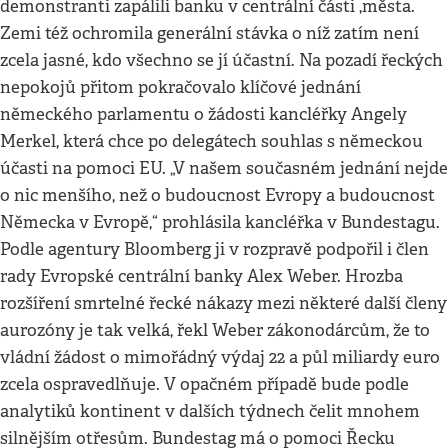
demonstranti zapálili banku v centrální části ,města.
Zemi též ochromila generální stávka o níž zatím není
zcela jasné, kdo všechno se jí účastní. Na pozadí řeckých
nepokojů přitom pokračovalo klíčové jednání
německého parlamentu o žádosti kancléřky Angely
Merkel, která chce po delegátech souhlas s německou
účasti na pomoci EU. „V našem současném jednání nejde
o nic menšího, než o budoucnost Evropy a budoucnost
Německa v Evropě,“ prohlásila kancléřka v Bundestagu.
Podle agentury Bloomberg ji v rozpravě podpořil i člen
rady Evropské centrální banky Alex Weber. Hrozba
rozšíření smrtelné řecké nákazy mezi některé další členy
aurozóny je tak velká, řekl Weber zákonodárcům, že to
vládní žádost o mimořádný výdaj 22 a půl miliardy euro
zcela ospravedlňuje. V opačném případě bude podle
analytiků kontinent v dalších týdnech čelit mnohem
silnějším otřesům. Bundestag má o pomoci Řecku