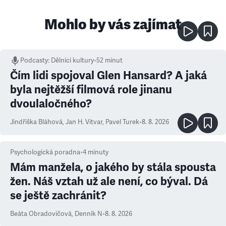
Mohlo by vás zajímat
Podcasty
:
Dělníci kultury
•
52 minut
Čím lidi spojoval Glen Hansard? A jaká
byla nejtěžší filmová role jinanu
dvoulaločného?
Jindřiška Bláhová
,
Jan H. Vitvar
,
Pavel Turek
•
8. 8. 2026
Psychologická poradna
•
4
minuty
Mám manžela, o jakého by stála spousta
žen. Náš vztah už ale není, co býval. Dá
se ještě zachránit?
Beáta Obradovičová
,
Denník N
•
8. 8. 2026