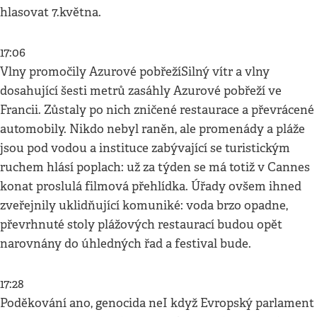
hlasovat 7.května.
17:06
Vlny promočily Azurové pobřežíSilný vítr a vlny
dosahující šesti metrů zasáhly Azurové pobřeží ve
Francii. Zůstaly po nich zničené restaurace a převrácené
automobily. Nikdo nebyl raněn, ale promenády a pláže
jsou pod vodou a instituce zabývající se turistickým
ruchem hlásí poplach: už za týden se má totiž v Cannes
konat proslulá filmová přehlídka. Úřady ovšem ihned
zveřejnily uklidňující komuniké: voda brzo opadne,
převrhnuté stoly plážových restaurací budou opět
narovnány do úhledných řad a festival bude.
17:28
Poděkování ano, genocida neI když Evropský parlament