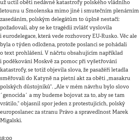
už uctil oběti nedávné katastrofy polského vládního
letounu u Smolenska mimo jiné i smutečním plenárním
zasedáním, polským delegátům to úplně nestačí:
požadovali, aby se ke tragédii zvlášť vyslovila
i eurodelegace, která vede rozhovory EU-Rusko. Věc ale
byla o týden odložena, protože poslanci se pohádali
o text prohlášení. V náčrtu obsahujícím například
i poděkování Moskvě za pomoc při vyšetřování
katastrofy, se totiž objevila slova, že pasažéři letadla
směřovali do Katyně na pietní akt za oběti „masakru
polských důstojníků“. „Ale v mém návrhu bylo slovo
´genocida´ a my budeme bojovat za to, aby se tam
vrátilo,“ objasnil spor jeden z protestujících, polský
europoslanec za stranu Právo a spravedlnost Marek
Migalski.
18:00