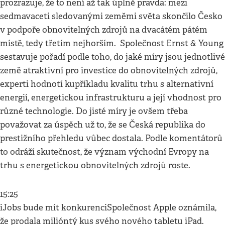
prozrazuje, že to není až tak úplně pravda: mezi
sedmavaceti sledovanými zeměmi světa skončilo Česko
v podpoře obnovitelných zdrojů na dvacátém pátém
místě, tedy třetím nejhorším. Společnost Ernst & Young
sestavuje pořadí podle toho, do jaké míry jsou jednotlivé
země atraktivní pro investice do obnovitelných zdrojů,
experti hodnotí kupříkladu kvalitu trhu s alternativní
energií, energetickou infrastrukturu a její vhodnost pro
různé technologie. Do jisté míry je ovšem třeba
považovat za úspěch už to, že se Česká republika do
prestižního přehledu vůbec dostala. Podle komentátorů
to odráží skutečnost, že význam východní Evropy na
trhu s energetickou obnovitelných zdrojů roste.
15:25
iJobs bude mít konkurenciSpolečnost Apple oznámila,
že prodala milióntý kus svého nového tabletu iPad.