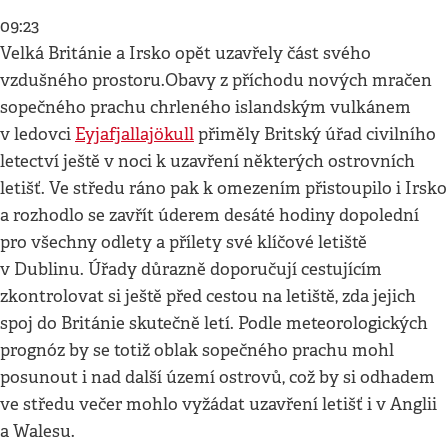
09:23
Velká Británie a Irsko opět uzavřely část svého
vzdušného prostoru.Obavy z příchodu nových mračen
sopečného prachu chrleného islandským vulkánem
v ledovci
Eyjafjallajökull
přiměly Britský úřad civilního
letectví ještě v noci k uzavření některých ostrovních
letišť. Ve středu ráno pak k omezením přistoupilo i Irsko
a rozhodlo se zavřít úderem desáté hodiny dopolední
pro všechny odlety a přílety své klíčové letiště
v Dublinu. Úřady důrazně doporučují cestujícím
zkontrolovat si ještě před cestou na letiště, zda jejich
spoj do Británie skutečně letí. Podle meteorologických
prognóz by se totiž oblak sopečného prachu mohl
posunout i nad další území ostrovů, což by si odhadem
ve středu večer mohlo vyžádat uzavření letišť i v Anglii
a Walesu.