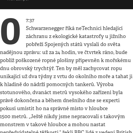
0
7:37
Schwarzenegger říká neTechnici hledající
záchranu z ekologické katastrofy u jižního
pobřeží Spojených států vyslali do světa
nadějnou zprávu: už za 24 hodin, ve čtvrtek ráno, bude
poblíž poškozené ropné plošiny připevněn k mořskému
dnu obrovský trychtýř. Ten by měl zachycovat ropu
unikající už dva týdny z vrtu do okolního moře a tahat ji
k hladině do nádrží pomocných tankerů. Výroba
stotunového, dvanáct metrů vysokého zařízení byla
právě dokončena a během dnešního dne se experti
pokusí umístit ho na správné místo v hloubce
1500 metrů. „Ještě nikdy jsme nepracovali s takovým
monstrem v takové hloubce a mohou nastat
nepředvídatelné těžkosti,“ řekli BBC lidé z vedení British