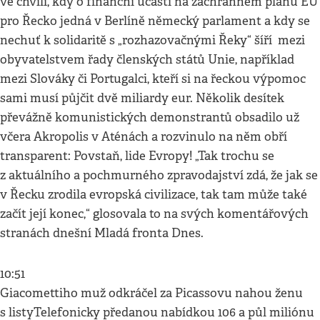
ve chvíli, kdy o finanční účasti na záchranném plánu EU
pro Řecko jedná v Berlíně německý parlament a kdy se
nechuť k solidaritě s „rozhazovačnými Řeky“ šíří mezi
obyvatelstvem řady členských států Unie, například
mezi Slováky či Portugalci, kteří si na řeckou výpomoc
sami musí půjčit dvě miliardy eur. Několik desítek
převážně komunistických demonstrantů obsadilo už
včera Akropolis v Aténách a rozvinulo na něm obří
transparent: Povstaň, lide Evropy! „Tak trochu se
z aktuálního a pochmurného zpravodajství zdá, že jak se
v Řecku zrodila evropská civilizace, tak tam může také
začít její konec,“ glosovala to na svých komentářových
stranách dnešní Mladá fronta Dnes.
10:51
Giacomettiho muž odkráčel za Picassovu nahou ženu
s listyTelefonicky předanou nabídkou 106 a půl miliónu