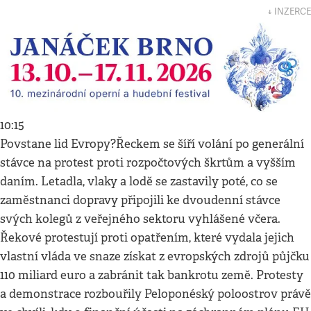
↓ INZERCE
10:15
Povstane lid Evropy?Řeckem se šíří volání po generální
stávce na protest proti rozpočtových škrtům a vyšším
daním. Letadla, vlaky a lodě se zastavily poté, co se
zaměstnanci dopravy připojili ke dvoudenní stávce
svých kolegů z veřejného sektoru vyhlášené včera.
Řekové protestují proti opatřením, které vydala jejich
vlastní vláda ve snaze získat z evropských zdrojů půjčku
110 miliard euro a zabránit tak bankrotu země. Protesty
a demonstrace rozbouřily Peloponéský poloostrov právě