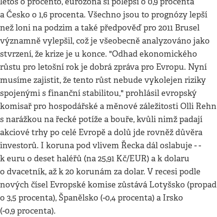
letos o procento, eurozóna si polepší o 0,9 procenta
a Česko o 1,6 procenta. Všechno jsou to prognózy lepší
než loni na podzim a také předpověď pro 2011 Brusel
významně vylepšil, což je všeobecně analyzováno jako
stvrzení, že krize je u konce. "Odhad ekonomického
růstu pro letošní rok je dobrá zpráva pro Evropu. Nyní
musíme zajistit, že tento růst nebude vykolejen riziky
spojenými s finanční stabilitou," prohlásil evropský
komisař pro hospodářské a měnové záležitosti Olli Rehn
s narážkou na řecké potíže a bouře, kvůli nimž padají
akciové trhy po celé Evropě a dolů jde rovněž důvěra
investorů. I koruna pod vlivem Řecka dál oslabuje - -
k euru o deset haléřů (na 25,91 Kč/EUR) a k dolaru
o dvacetník, až k 20 korunám za dolar. V recesi podle
nových čísel Evropské komise zůstává Lotyšsko (propad
o 3,5 procenta), Španělsko (-0,4 procenta) a Irsko
(-0,9 procenta).